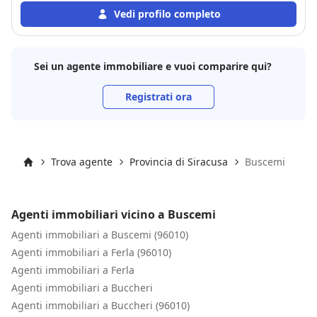
sapendo gestire al meglio anche le difficoltà che si
Vedi profilo completo
sono presentate durante la gestione della vendita .
Lo consiglio vivamente ai clienti che si dovessero
recare in agenzia per vendita o acquisto immobile .
Sei un agente immobiliare e vuoi comparire qui?
Registrati ora
Trova agente
Provincia di Siracusa
Buscemi
Inizio
Agenti immobiliari vicino a Buscemi
Agenti immobiliari a Buscemi (96010)
Agenti immobiliari a Ferla (96010)
Agenti immobiliari a Ferla
Agenti immobiliari a Buccheri
Agenti immobiliari a Buccheri (96010)