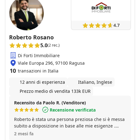
4.7
Roberto Rosano
5.0
(2 rec.)
Di Forti Immobiliare
Viale Europa 296, 97100 Ragusa
10
transazioni in Italia
12 anni di esperienza
Italiano, Inglese
Prezzo medio di vendita 133k EUR
Recensito da Paolo R. (Venditore)
Recensione verificata
Roberto è stata una persona preziosa che si è messa
subito a disposizione in base alle mie esigenze .
Preparato , motivato , ha saputo cogliere
2 mesi fa
immediatamente l obiettivo che mi ero prefissato