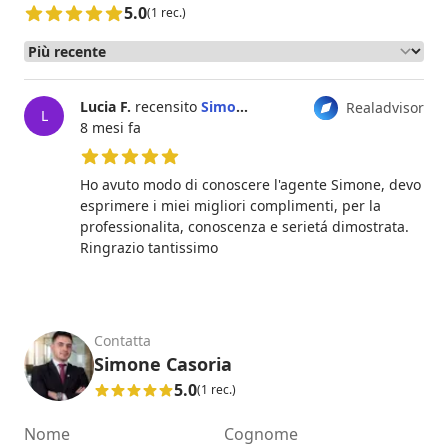
5.0
(1 rec.)
Lucia F.
recensito
Simone Casoria
Realadvisor
L
8 mesi fa
5 su 5 stelle
Ho avuto modo di conoscere l'agente Simone, devo
esprimere i miei migliori complimenti, per la
professionalita, conoscenza e serietá dimostrata.
Ringrazio tantissimo
Contatta
Simone Casoria
5.0
(1 rec.)