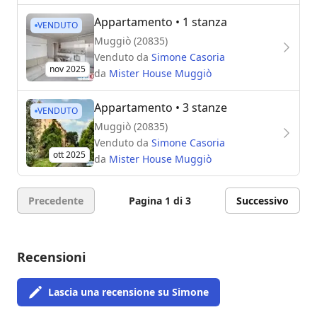
Appartamento
• 1 stanza
VENDUTO
Muggiò (20835)
Venduto da
Simone Casoria
nov 2025
da
Mister House Muggiò
Appartamento
• 3 stanze
VENDUTO
Muggiò (20835)
Venduto da
Simone Casoria
ott 2025
da
Mister House Muggiò
Precedente
Pagina 1 di 3
Successivo
Recensioni
Lascia una recensione su Simone