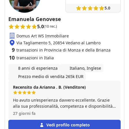
acquista che per chi vende.
5.0
Emanuela Genovese
5.0
(10 rec.)
Domus Art WS Immobiliare
Via Tagliamento 5, 20854 Vedano al Lambro
9
transazioni in Provincia di Monza e della Brianza
10
transazioni in Italia
8 anni di esperienza
Italiano, Inglese
Prezzo medio di vendita 265k EUR
Recensito da Arianna . B. (Venditore)
Ho avuto un’esperienza davvero eccellente. Grazie
alla sua professionalità, competenza e disponibilità é
riuscita a vendere la casa dei miei genitori in una
27 giorni fa
sola settimana, ottenendo esattamente il prezzo che
desideravamo. Ci ha seguito con attenzione in ogni
Vedi profilo completo