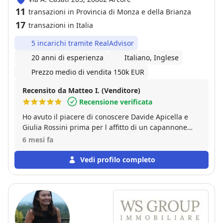
11
transazioni in Provincia di Monza e della Brianza
17
transazioni in Italia
5 incarichi tramite RealAdvisor
20 anni di esperienza
Italiano, Inglese
Prezzo medio di vendita 150k EUR
Recensito da Matteo I. (Venditore)
Recensione verificata
Ho avuto il piacere di conoscere Davide Apicella e
Giulia Rossini prima per l affitto di un capannone
sito a Cernusco sul naviglio e poi per la vendita della
6 mesi fa
mia casa, sono due persone serie e molto affidabili,
conoscono bene il mercato immobiliare e tutte le sue
Vedi profilo completo
sfaccettature. Ci hanno saputo consigliare e seguire
passo dopo passo sia per l affitto che per la vendita
con disponibilità di interagire e chiarire dubbi a
qualsiasi ora. Consiglio loro e la loro agenzia,
conoscono bene la legge e tutti i documenti
necessari per non trovare sorprese sia per chi