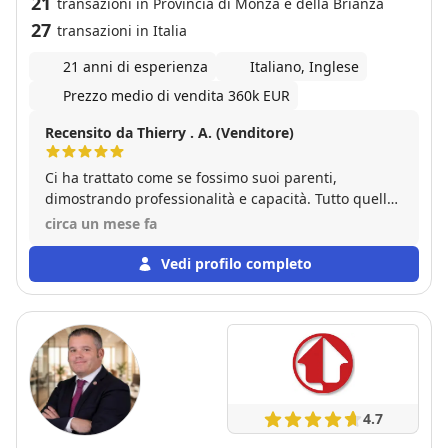
21
transazioni in Provincia di Monza e della Brianza
27
transazioni in Italia
21 anni di esperienza
Italiano, Inglese
Prezzo medio di vendita 360k EUR
Recensito da Thierry . A. (Venditore)
Ci ha trattato come se fossimo suoi parenti,
dimostrando professionalità e capacità. Tutto quello
che ha detto e ci ha promesso si è realizzato. Magari
circa un mese fa
tutte le agenzie immobiliari fossero come la sua.
Vedi profilo completo
4.7