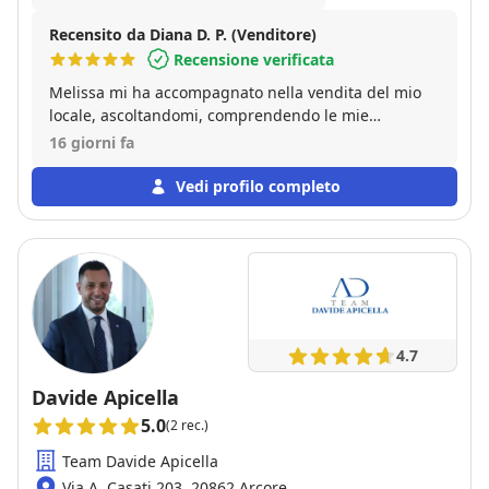
Recensito da Diana D. P. (Venditore)
Recensione verificata
Melissa mi ha accompagnato nella vendita del mio
locale, ascoltandomi, comprendendo le mie
necessità fino alla fine dell'iter. È stata una persona
16 giorni fa
disponibile e sempre pronta. Ha fatto delle foto
bellissime al locale. Davvero bravissima!!!
Vedi profilo completo
4.7
Davide Apicella
5.0
(2 rec.)
Team Davide Apicella
Via A. Casati 203, 20862 Arcore