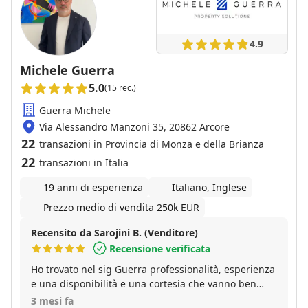
4.9
Michele Guerra
5.0
(15 rec.)
Guerra Michele
Via Alessandro Manzoni 35, 20862 Arcore
22
transazioni in Provincia di Monza e della Brianza
22
transazioni in Italia
19 anni di esperienza
Italiano, Inglese
Prezzo medio di vendita 250k EUR
Recensito da Sarojini B. (Venditore)
Recensione verificata
Ho trovato nel sig Guerra professionalità, esperienza
e una disponibilità e una cortesia che vanno ben
oltre il semplice ruolo di agente immobiliare. Grazie.
3 mesi fa