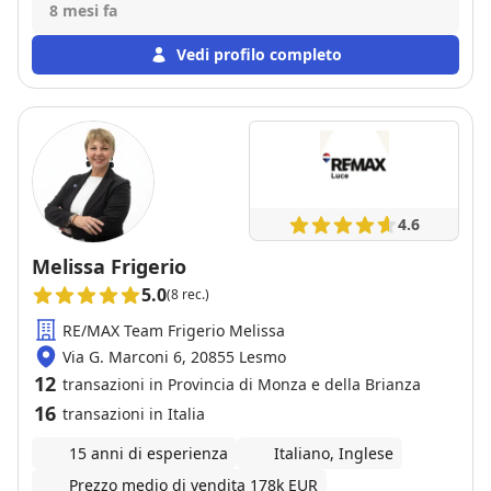
professionalita, conoscenza e serietá dimostrata.
8 mesi fa
Ringrazio tantissimo
Vedi profilo completo
4.6
Melissa Frigerio
5.0
(8 rec.)
RE/MAX Team Frigerio Melissa
Via G. Marconi 6, 20855 Lesmo
12
transazioni in Provincia di Monza e della Brianza
16
transazioni in Italia
15 anni di esperienza
Italiano, Inglese
Prezzo medio di vendita 178k EUR