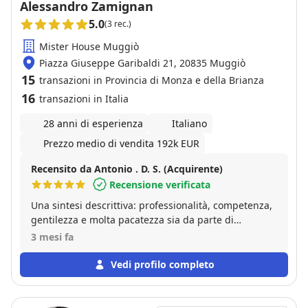
Alessandro Zamignan
5.0
(3 rec.)
Mister House Muggiò
Piazza Giuseppe Garibaldi 21, 20835 Muggiò
15
transazioni in Provincia di Monza e della Brianza
16
transazioni in Italia
28 anni di esperienza
Italiano
Prezzo medio di vendita 192k EUR
Recensito da Antonio . D. S. (Acquirente)
Recensione verificata
Una sintesi descrittiva: professionalità, competenza,
gentilezza e molta pacatezza sia da parte di
Alessandro sia da parte di Simone. Un’agenzia che
3 mesi fa
consiglierei a tutti.
Vedi profilo completo