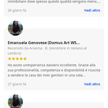
immibiliare dove spesso queste qualitá vengono meno.
Ottimi anche i suoi consigli su notaio e impresa lavori ,
26 giorni fa
Vedi altro
che sono convenuti rispetto a preventivi fatti da me in
autonomia.
Emanuela Genovese (Domus Art WS
Immobiliare )
Recensito da Arianna . B. (Venditore in Vedano al
Lambro)
Ho avuto un’esperienza davvero eccellente. Grazie alla
sua professionalità, competenza e disponibilità é riuscita
a vendere la casa dei miei genitori in una sola
settimana, ottenendo esattamente il prezzo che
27 giorni fa
Vedi altro
desideravamo. Ci ha seguito con attenzione in ogni fase
della vendita, sempre pronta a rispondere a ogni
domanda con gentilezza e trasparenza.