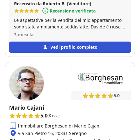
Recensito da Roberto B. (Venditore)
Recensione verificata
Le aspettative per la vendita del mio appartamento
sono state ampiamente soddisfatte. Davide è riuscito
a vendere l’immobile a un prezzo molto vicino a
3 mesi fa
quello pattuito, dimostrando grande professionalità
e competenza. L’organizzazione è stata impeccabile:
Vedi profilo completo
dai volantini alla descrizione dettagliata
dell’annuncio online, fino alle fotografie che
rappresentavano fedelmente la luminosità
dell’appartamento. Inoltre, è riuscito a organizzare
numerosi appuntamenti in tempi davvero brevi.
Davide è un agente immobiliare attento a ogni
singolo dettaglio, sempre orientato a soddisfare al
5.0
meglio le esigenze del cliente. Se state pensando di
vendere il vostro appartamento, affidatevi a lui: ne
Mario Cajani
uscirete sicuramente soddisfatti.
5.0
(8 rec.)
Immobiliare Borghesan di Mario Cajani
Via San Pietro 16, 20831 Seregno