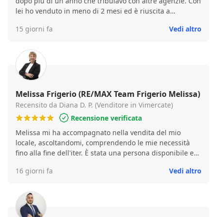
dopo più di un anno che tribulavo con altre agenzie. Con
lei ho venduto in meno di 2 mesi ed è riuscita a
rispettare tutte le condizioni che avevo richiesto.
15 giorni fa
Vedi altro
Melissa Frigerio (RE/MAX Team Frigerio Melissa)
Recensito da Diana D. P. (Venditore in Vimercate)
Recensione verificata
Melissa mi ha accompagnato nella vendita del mio
locale, ascoltandomi, comprendendo le mie necessità
fino alla fine dell'iter. È stata una persona disponibile e
sempre pronta. Ha fatto delle foto bellissime al locale.
16 giorni fa
Vedi altro
Davvero bravissima!!!