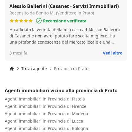
Alessio Ballerini (Casanet - Servizi Immobiliari)
Recensito da Benito M. (Venditore in Prato)
Recensione verificata
Ho affidato la vendita della mia casa ad Alessio Ballerini
di Casanet e non avrei potuto fare scelta migliore. Ha
una profonda conoscenza del mercato locale e una
strategia di vendita efficace. La proprietà è stata venduta
3 mesi fa
Vedi altro
in tempi record e al prezzo che speravamo. Un vero
professionista che consiglio vivamente a chiunque
cerchi serietà e risultati.
Trova agente
Provincia di Prato
Inizio
Agenti immobiliari vicino alla provincia di Prato
Agenti immobiliari in Provincia di Pistoia
Agenti immobiliari in Provincia di Firenze
Agenti immobiliari in Provincia di Modena
Agenti immobiliari in Provincia di Lucca
Agenti immobiliari in Provincia di Bologna