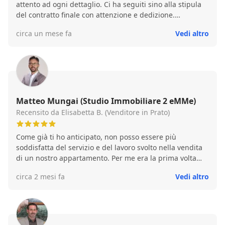
attento ad ogni dettaglio. Ci ha seguiti sino alla stipula
del contratto finale con attenzione e dedizione.
Assolutamente un'ottima esperienza!
circa un mese fa
Vedi altro
Matteo Mungai (Studio Immobiliare 2 eMMe)
Recensito da Elisabetta B. (Venditore in Prato)
Come già ti ho anticipato, non posso essere più
soddisfatta del servizio e del lavoro svolto nella vendita
di un nostro appartamento. Per me era la prima volta
che affrontavo questa situazione e devo dire che mi sono
circa 2 mesi fa
Vedi altro
trovata benissimo. Mi hai saputo agevolare quando c’è
stato qualche intoppo e, per me, è voluto dire tanto. Non
ho altro che da ringraziarti per la tua gentilezza e
disponibilità. Grazie!!! Penso che molto presto anno
nuovo ci sentiremo per l’altro appartamento.