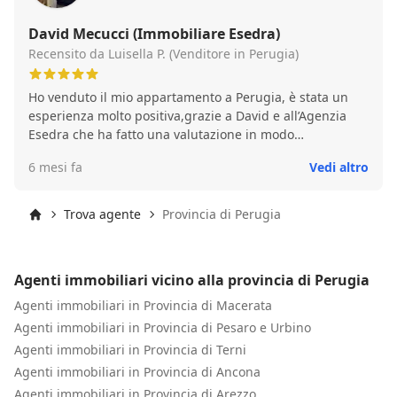
David Mecucci (Immobiliare Esedra)
Recensito da Luisella P. (Venditore in Perugia)
Ho venduto il mio appartamento a Perugia, è stata un
esperienza molto positiva,grazie a David e all’Agenzia
Esedra che ha fatto una valutazione in modo
professionale e con conoscenza del mercato
6 mesi fa
Vedi altro
immobiliare,non ho dovuto pensare a nulla,la trattativa è
stata condotta in modo serio e nel rispetto dei tempi.
Trova agente
Provincia di Perugia
Inizio
Agenti immobiliari vicino alla provincia di Perugia
Agenti immobiliari in Provincia di Macerata
Agenti immobiliari in Provincia di Pesaro e Urbino
Agenti immobiliari in Provincia di Terni
Agenti immobiliari in Provincia di Ancona
Agenti immobiliari in Provincia di Arezzo