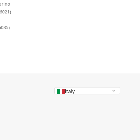
arino
86021)
6035)
Italy