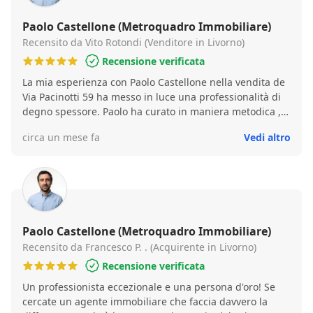
Paolo Castellone (Metroquadro Immobiliare)
Recensito da Vito Rotondi (Venditore in Livorno)
Recensione verificata
La mia esperienza con Paolo Castellone nella vendita de
Via Pacinotti 59 ha messo in luce una professionalità di
degno spessore. Paolo ha curato in maniera metodica ,
puntuale, attenta e spesso puntigliosa ogni passaggio
circa un mese fa
Vedi altro
nel percorso che mi ha fatto raggiungere l’obiettivo
finale con la massima soddisfazione per il risultato
sperato.A tutto ciò detto devo sottolineare che trattasi di
persona solare è fondamentalmente leale. Auguro tanto
bene al proseguio del suo impegno
Paolo Castellone (Metroquadro Immobiliare)
Recensito da Francesco P. . (Acquirente in Livorno)
Recensione verificata
Un professionista eccezionale e una persona d'oro! ​Se
cercate un agente immobiliare che faccia davvero la