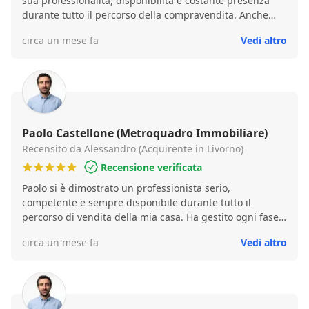
sua professionalità, disponibilità e costante presenza
durante tutto il percorso della compravendita. Anche
nelle situazioni più delicate si è dimostrato affidabile e
circa un mese fa
Vedi altro
attento, offrendo un supporto concreto e puntuale. Ho
trovato positivo il suo approccio serio e competente,
unito a una grande capacità di gestione delle varie fasi
che fa davvero la differenza in questo settore.
Esperienza molto soddisfacente, lo consiglio senza
esitazione.
Paolo Castellone (Metroquadro Immobiliare)
Recensito da Alessandro (Acquirente in Livorno)
Recensione verificata
Paolo si è dimostrato un professionista serio,
competente e sempre disponibile durante tutto il
percorso di vendita della mia casa. Ha gestito ogni fase
con grande attenzione, fornendo consigli chiari e un
circa un mese fa
Vedi altro
supporto costante. Grazie alla sua esperienza e alla sua
capacità di comunicazione, la vendita si è conclusa in
modo rapido e senza problemi. Lo consiglio vivamente a
chiunque cerchi un agente immobiliare affidabile e
preparato.