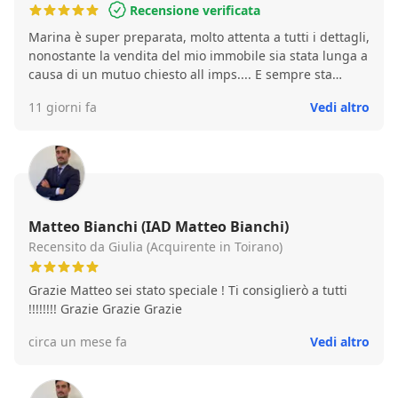
Recensione verificata
Marina è super preparata, molto attenta a tutti i dettagli,
nonostante la vendita del mio immobile sia stata lunga a
causa di un mutuo chiesto all imps.... E sempre sta
super presente per portarci alla firma finale sempre con
11 giorni fa
Vedi altro
un sorriso Io la consiglio pienamente
Matteo Bianchi (IAD Matteo Bianchi)
Recensito da Giulia (Acquirente in Toirano)
Grazie Matteo sei stato speciale ! Ti consiglierò a tutti
!!!!!!!! Grazie Grazie Grazie
circa un mese fa
Vedi altro