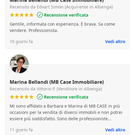
Marina Bellandi (MB Case Immobiliare)
Recensito da Edvart Simon (Acquirente in Albenga)
Recensione verificata
Gentile, informata con esperienza. È brava. Sa come
vendere. Professionista.
10 giorni fa
Vedi altro
Marina Bellandi (MB Case Immobiliare)
Recensito da Vittorio P. (Venditore in Albenga)
Recensione verificata
Mi sono affidato a Barbara e Marina di MB CASE in più
occasioni per la vendita di diversi immobili e non potrei
essere più soddisfatto. Sono delle professioniste
impeccabili, estremamente preparate ed attente ad ogni
11 giorni fa
Vedi altro
singolo dettaglio negoziale e burocratico. Precisione,