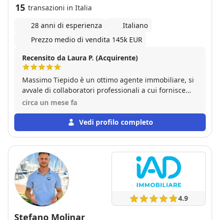
15
transazioni in Italia
28 anni di esperienza
Italiano
Prezzo medio di vendita 145k EUR
Recensito da Laura P. (Acquirente)
Massimo Tiepido è un ottimo agente immobiliare, si
avvale di collaboratori professionali a cui fornisce
sempre la sua esperienza nel settore. Consigliato su
circa un mese fa
ogni fronte, attento, disponibile e preciso
Vedi profilo completo
4.9
Stefano Molinar