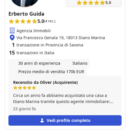
5.0
Erberto Guida
5.0
(4 rec.)
Agenzia Immobili
Via Francesco Genala 19, 18013 Diano Marina
1
transazione in Provincia di Savona
15
transazioni in Italia
30 anni di esperienza
Italiano
Prezzo medio di vendita 170k EUR
Recensito da Oliver (Acquirente)
Circa un anno fa abbiamo acquistato una casa a
Diano Marina tramite questo agente immobiliare:
un'operazione che, a causa del quadro normativo,
23 giorni fa
non è sempre così semplice, soprattutto se non si ha
una profonda conoscenza giuridica. Siamo quindi
Vedi profilo completo
ancora più grati di aver avuto al nostro fianco due