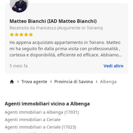
Matteo Bianchi (IAD Matteo Bianchi)
Recensito da Francesco (Acquirente in Toirano)
Ho appena acquistato appartamento in Toirano. Matteo
mi ha seguito fin dalla prima visita con professionalità ,
cortesia e disponibilità, efficiente ed efficace. Abbiamo
così potuto festeggiare la mia nuova casa, grazie
5 mesi fa
Vedi altro
davvero a Matteo. Consigliatissimo!
Trova agente
Provincia di Savona
Albenga
Inizio
Agenti immobiliari vicino a Albenga
Agenti immobiliari a Albenga (17031)
Agenti immobiliari a Ceriale
Agenti immobiliari a Ceriale (17023)