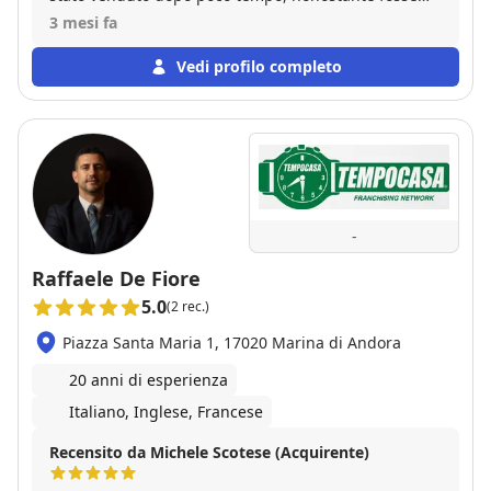
stato per diversi anni in vendita tramite altre
dall'acquisto continuano a starci accanto con consigli
3 mesi fa
agenzie.
e assistenza. Possiamo raccomandare questa
Vedi profilo completo
agenzia senza riserve e con piena convinzione. A
questo punto, ancora un sentito ringraziamento a
Erberto e Graziella!
-
Raffaele De Fiore
5.0
(2 rec.)
Piazza Santa Maria 1, 17020 Marina di Andora
20 anni di esperienza
Italiano, Inglese, Francese
Recensito da Michele Scotese (Acquirente)