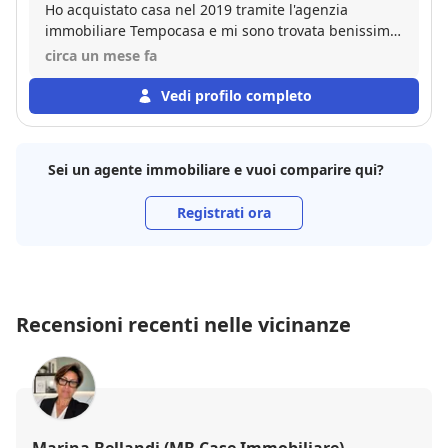
Ho acquistato casa nel 2019 tramite l'agenzia
immobiliare Tempocasa e mi sono trovata benissimo.
Sono stato seguito da Raffaele De Fiore , che si è
circa un mese fa
dimostrato un professionista estremamente
competente, onesto e attento a ogni mia esigenza.
Vedi profilo completo
Mi ha supportata in tutta la transazione con grande
chiarezza, azzerando lo stress della burocrazia. A
distanza di anni confermo l'eccellente esperienza.
Sei un agente immobiliare e vuoi comparire qui?
Consigliatissimo!"
Registrati ora
Recensioni recenti nelle vicinanze