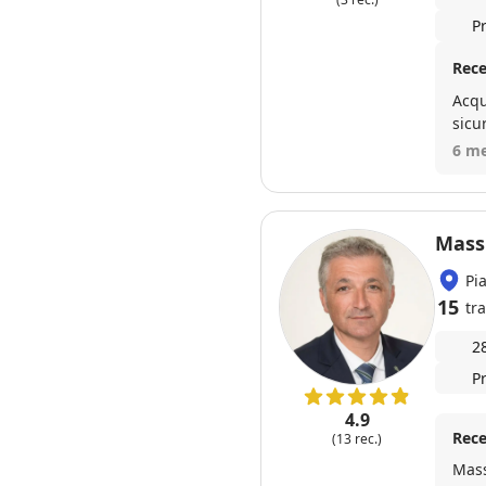
mome
Poss
P
anco
Rece
Acqu
sicu
ecce
6 me
impe
pazi
Vist
Mass
Pi
15
tra
2
P
4.9
Rece
(13 rec.)
Mass