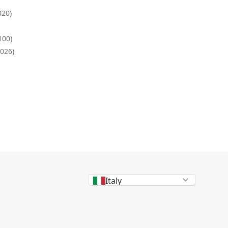
020)
100)
8026)
Italy