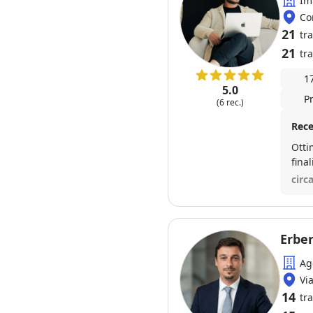
Im
Co
21
tr
21
tra
1
5.0
P
(6 rec.)
Rece
Otti
fina
circ
Erbe
Ag
Vi
14
tr