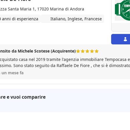
azza Santa Maria 1, 17020 Marina di Andora
0 anni di esperienza
Italiano, Inglese, Francese
nsito da Michele Scotese (Acquirente)
cquistato casa nel 2019 tramite l'agenzia immobiliare Tempocasa e
ssimo. Sono stato seguito da Raffaele De Fiore , che si è dimostrat
emamente competente, onesto e attento a ogni mia esigenza. Mi ha 
a un mese fa
sazione con grande chiarezza, azzerando lo stress della burocrazia
ermo l'eccellente esperienza. Consigliatissimo!"
re e vuoi comparire