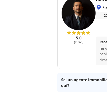
Pi
2
5.0
Rece
(2 rec.)
Ho a
beni
estr
circ
tran
conf
Sei un agente immobilia
qui?