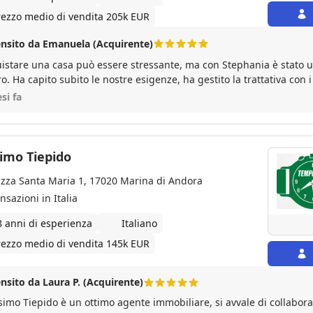
nto. Anche a un anno dall'acquisto continuano a starci accanto co
iamo raccomandare questa agenzia senza riserve e con piena conv
rezzo medio di vendita 205k EUR
ra un sentito ringraziamento a Erberto e Graziella!
nsito da Emanuela (Acquirente)
istare una casa può essere stressante, ma con Stephania è stato u
ro. Ha capito subito le nostre esigenze, ha gestito la trattativa con 
llente trovando il giusto compromesso e concludendo la comprave
si fa
ccabile . Ci ha seguito passo dopo passo, dalla prima visita fino al 
enza e una competenza rare. Una vera guida nel mercato immobili
amare è l’agenzia che consiglierei a chiunque volesse acquistare ca
imo Tiepido
azza Santa Maria 1, 17020 Marina di Andora
nsazioni in Italia
8 anni di esperienza
Italiano
rezzo medio di vendita 145k EUR
nsito da Laura P. (Acquirente)
imo Tiepido è un ottimo agente immobiliare, si avvale di collaborat