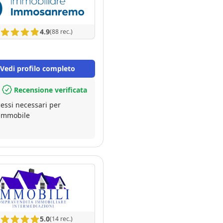
4.9
(88 rec.)
Vedi profilo completo
Recensione verificata
cessi necessari per
 immobile
5.0
(14 rec.)