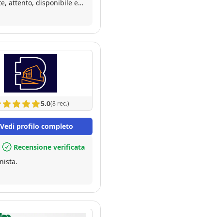
e, attento, disponibile e
5.0
(8 rec.)
Vedi profilo completo
Recensione verificata
nista.