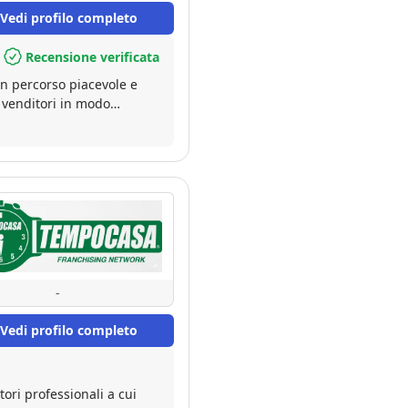
n consigli e assistenza.
Vedi profilo completo
inzione. A questo punto,
Recensione verificata
n percorso piacevole e
i venditori in modo
ndita in modo
rogito notarile, con una
are!" Sicuramente
sa!
-
Vedi profilo completo
ori professionali a cui