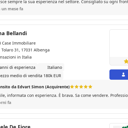
isce sempre la sua esperienza nel settore. Consigliato su ogni front
iso
a un mese fa
a Bellandi
 Case Immobiliare
a Tolaro 31, 17031 Albenga
nsazioni in Italia
 anni di esperienza
Italiano
rezzo medio di vendita 180k EUR
nsito da Edvart Simon (Acquirente)
ile, informata con esperienza. È brava. Sa come vendere. Professio
orni fa
ele De Fiore