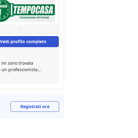
-
Vedi profilo completo
 mi sono trovata
o un professionista
supportata in tutta la
. A distanza di anni
Registrati ora