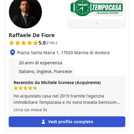
-
Raffaele De Fiore
5.0
(2 rec.)
Piazza Santa Maria 1, 17020 Marina di Andora
20 anni di esperienza
Italiano, Inglese, Francese
Recensito da Michele Scotese (Acquirente)
Ho acquistato casa nel 2019 tramite l'agenzia
immobiliare Tempocasa e mi sono trovata benissimo.
Sono stato seguito da Raffaele De Fiore , che si è
circa un mese fa
dimostrato un professionista estremamente
competente, onesto e attento a ogni mia esigenza.
Vedi profilo completo
Mi ha supportata in tutta la transazione con grande
chiarezza, azzerando lo stress della burocrazia. A