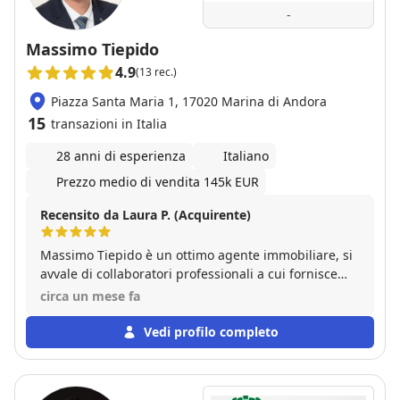
-
Massimo Tiepido
4.9
(13 rec.)
Piazza Santa Maria 1, 17020 Marina di Andora
15
transazioni in Italia
28 anni di esperienza
Italiano
Prezzo medio di vendita 145k EUR
Recensito da Laura P. (Acquirente)
Massimo Tiepido è un ottimo agente immobiliare, si
avvale di collaboratori professionali a cui fornisce
sempre la sua esperienza nel settore. Consigliato su
circa un mese fa
ogni fronte, attento, disponibile e preciso
Vedi profilo completo