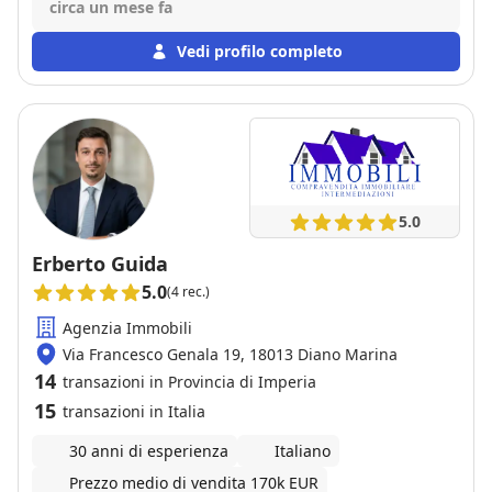
vendita. Lo raccomando a chiunque voglia vendere il
circa un mese fa
suo immobile
Vedi profilo completo
5.0
Erberto Guida
5.0
(4 rec.)
Agenzia Immobili
Via Francesco Genala 19, 18013 Diano Marina
14
transazioni in Provincia di Imperia
15
transazioni in Italia
30 anni di esperienza
Italiano
Prezzo medio di vendita 170k EUR