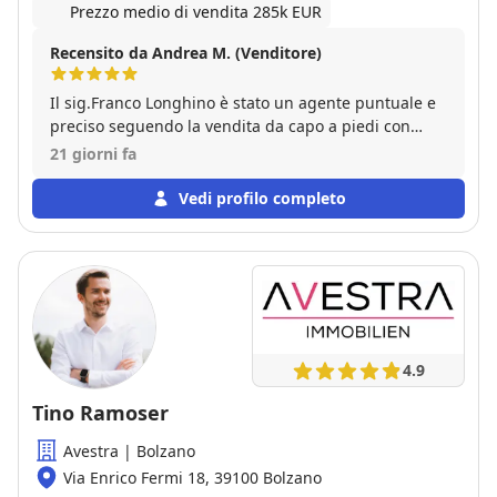
Prezzo medio di vendita 285k EUR
Recensito da Andrea M. (Venditore)
Il sig.Franco Longhino è stato un agente puntuale e
preciso seguendo la vendita da capo a piedi con
un'ottima comunicazione e un attenzione a tutti i
21 giorni fa
particolari che sfuggono a chi vende e non è del
mestiere. Consigliato per professionalità, pazienza e
Vedi profilo completo
simpatia.
4.9
Tino Ramoser
Avestra | Bolzano
Via Enrico Fermi 18, 39100 Bolzano