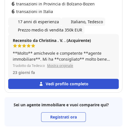
6
transazioni in Provincia di Bolzano-Bozen
6
transazioni in Italia
17 anni di esperienza
Italiano, Tedesco
Prezzo medio di vendita 350k EUR
Recensito da Christina . V. . (Acquirente)
**Molto** amichevole e competente **agente
immobiliare**. Mi ha **consigliato** molto bene
nell'acquisto della mia **proprietà** e mi ha
Tradotto da Tedesco
Mostra originale
accompagnato in modo competente fino al **giorno
23 giorni fa
del notaio**. **Ottima** esperienza, **volentieri**
di nuovo.
Vedi profilo completo
Sei un agente immobiliare e vuoi comparire qui?
Registrati ora