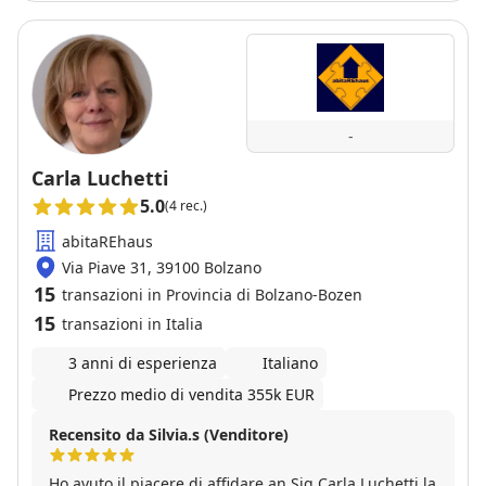
abbiamo apprezzato la gestione della trattativa e
l'attenzione dimostrata verso le esigenze del cliente.
In poche parole...molto soddisfatti!!
-
Carla Luchetti
5.0
(4 rec.)
abitaREhaus
Via Piave 31, 39100 Bolzano
15
transazioni in Provincia di Bolzano-Bozen
15
transazioni in Italia
3 anni di esperienza
Italiano
Prezzo medio di vendita 355k EUR
Recensito da Silvia.s (Venditore)
Ho avuto il piacere di affidare an Sig Carla Luchetti la