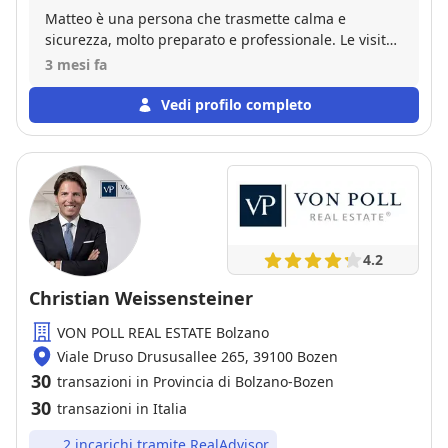
Matteo è una persona che trasmette calma e
sicurezza, molto preparato e professionale. Le visite
sono mirate senza far perdere tempo. Disponibile
3 mesi fa
per qualsiasi consiglio sia per la vendita sia per la
scelta dell'abitazione. Consigliatissimo. Grazie per
Vedi profilo completo
tutto.
4.2
Christian Weissensteiner
VON POLL REAL ESTATE Bolzano
Viale Druso Drususallee 265, 39100 Bozen
30
transazioni in Provincia di Bolzano-Bozen
30
transazioni in Italia
2 incarichi tramite RealAdvisor