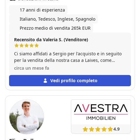
17 anni di esperienza
Italiano, Tedesco, Inglese, Spagnolo
Prezzo medio di vendita 265k EUR
Recensito da Valeria S. (Venditore)
Ci siamo affidati a Sergio per l'acquisto e in seguito
per la vendita della nostra casa a Laives, come
sempre si è dimostrato un agente super
circa un mese fa
professionale, affidabile e tanto disponibile. Noi
consigliamo di affidarsi alla sua agenzia a chiunque
Vedi profilo completo
ci chieda. Grazie mille per tutto Sergio!!!
4.9