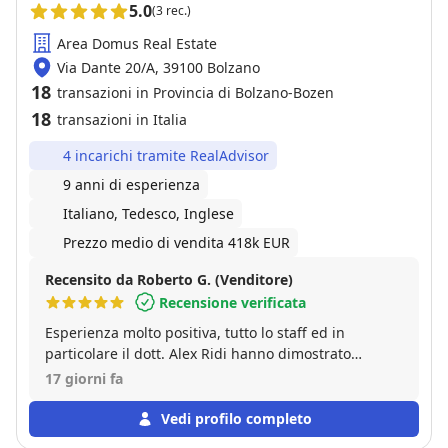
5.0
(3 rec.)
Area Domus Real Estate
Via Dante 20/A, 39100 Bolzano
18
transazioni in Provincia di Bolzano-Bozen
18
transazioni in Italia
4 incarichi tramite RealAdvisor
9 anni di esperienza
Italiano, Tedesco, Inglese
Prezzo medio di vendita 418k EUR
Recensito da Roberto G. (Venditore)
Recensione verificata
Esperienza molto positiva, tutto lo staff ed in
particolare il dott. Alex Ridi hanno dimostrato
assoluta competenza, disponibilità e cordialità nella
17 giorni fa
gestione della compravendita. Io e mia moglie
abbiamo acquistato e contestualmente venduto il
Vedi profilo completo
nostro appartamento, oltre alla professionalità