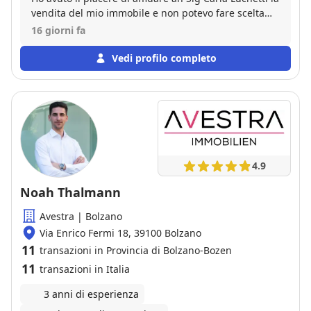
vendita del mio immobile e non potevo fare scelta
migliore. È una professionista estremamente
16 giorni fa
professionale, attenta a ogni minimo dettaglio e
sempre gentile La raccomando di cuore a chiunque
Vedi profilo completo
debba vendere o comprare casa!
4.9
Noah Thalmann
Avestra | Bolzano
Via Enrico Fermi 18, 39100 Bolzano
11
transazioni in Provincia di Bolzano-Bozen
11
transazioni in Italia
3 anni di esperienza