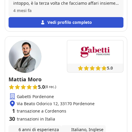
intoppo, è la terza volta che facciamo affari insieme,
sia come venditore che come acquirente, eh niente,
4 mesi fa
numeri UNO!!
Vedi profilo completo
5.0
Mattia Moro
5.0
(8 rec.)
Gabetti Pordenone
Via Beato Odorico 12, 33170 Pordenone
1
transazione a Cordenons
30
transazioni in Italia
6 anni di esperienza
Italiano, Inglese