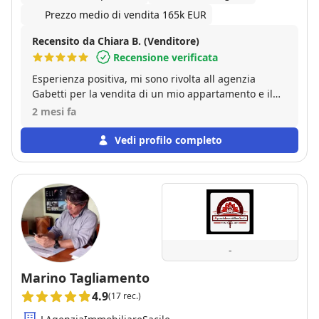
Prezzo medio di vendita 165k EUR
Recensito da Chiara B. (Venditore)
Recensione verificata
Esperienza positiva, mi sono rivolta all agenzia
Gabetti per la vendita di un mio appartamento e il
resoconto é stata una vendita nell arco di 3 mesi,
2 mesi fa
personale qualificato e disponibile.
Vedi profilo completo
-
Marino Tagliamento
4.9
(17 rec.)