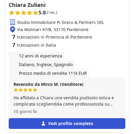
Chiara Zuliani
5.0
(2 rec.)
Studio Immobiliare Pi Greco & Partners SRL
Via Molinari 47/B, 33170 Pordenone
7
transazioni in Provincia di Pordenone
7
transazioni in Italia
12 anni di esperienza
Italiano, Inglese, Spagnolo
Prezzo medio di vendita 111k EUR
Recensito da Mirco M. (Venditore)
Ho affidato a Chiara una vendita piuttosto ostica e
complicata scegliendola come professionista su
segnalazione di amici che avevano avuto un ottimo
15 giorni fa
riscontro in precedenti esperienze. Senza ombra di
dubbio la scelta si è rivelata eccellente. Sempre
Vedi profilo completo
disponibile e sorridente ha risolto con competenza