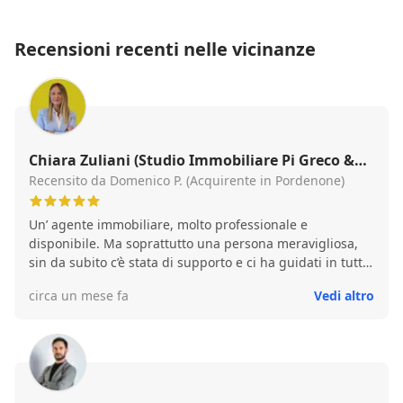
Recensioni recenti nelle vicinanze
Chiara Zuliani (Studio Immobiliare Pi Greco &
Partners SRL)
Recensito da Domenico P. (Acquirente in Pordenone)
Un’ agente immobiliare, molto professionale e
disponibile. Ma soprattutto una persona meravigliosa,
sin da subito c’è stata di supporto e ci ha guidati in tutto
il percorso per l’acquisto della nostra prima casa. Grazie
circa un mese fa
Vedi altro
infinitamente Domenico e Annalisa!