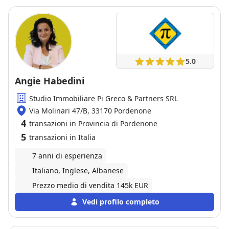
anche legale, tutte le problematiche che abbiamo
dovuto affrontare. E’ stata davvero una bella
esperienza che si è conclusa con successo!
5.0
Angie Habedini
Studio Immobiliare Pi Greco & Partners SRL
Via Molinari 47/B, 33170 Pordenone
4
transazioni in Provincia di Pordenone
5
transazioni in Italia
7 anni di esperienza
Italiano, Inglese, Albanese
Prezzo medio di vendita 145k EUR
Vedi profilo completo