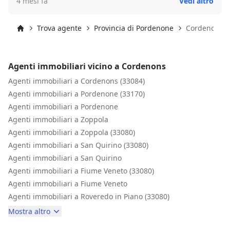
4 mesi fa
Vedi altro
percepito un modo di lavorare di assoluto livello. Il tutto
si è poi concretizzato con presentazioni dell'immobile,
gestione delle visite, selezione dei possibili acquirenti,
Trova agente
Provincia di Pordenone
Cordenons
ineccepibili. In sostanza in 20 gg hanno trovato
Inizio
l'acquirente giusto. Un team di alto livello per un
risultato ineccepibile. Cortesia, puntualità e competenza.
Agenti immobiliari vicino a Cordenons
Molto consigliato.
Agenti immobiliari a Cordenons (33084)
Agenti immobiliari a Pordenone (33170)
Agenti immobiliari a Pordenone
Agenti immobiliari a Zoppola
Agenti immobiliari a Zoppola (33080)
Agenti immobiliari a San Quirino (33080)
Agenti immobiliari a San Quirino
Agenti immobiliari a Fiume Veneto (33080)
Agenti immobiliari a Fiume Veneto
Agenti immobiliari a Roveredo in Piano (33080)
Mostra altro