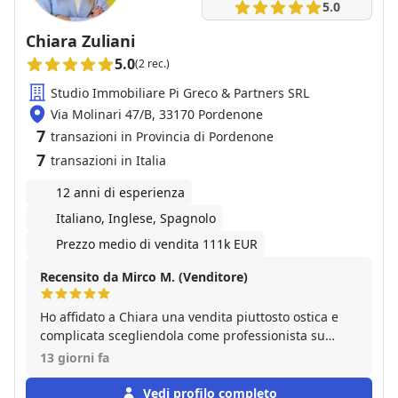
5.0
Chiara Zuliani
5.0
(2 rec.)
Studio Immobiliare Pi Greco & Partners SRL
Via Molinari 47/B, 33170 Pordenone
7
transazioni in Provincia di Pordenone
7
transazioni in Italia
12 anni di esperienza
Italiano, Inglese, Spagnolo
Prezzo medio di vendita 111k EUR
Recensito da Mirco M. (Venditore)
Ho affidato a Chiara una vendita piuttosto ostica e
complicata scegliendola come professionista su
segnalazione di amici che avevano avuto un ottimo
13 giorni fa
riscontro in precedenti esperienze. Senza ombra di
dubbio la scelta si è rivelata eccellente. Sempre
Vedi profilo completo