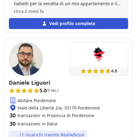
Gabetti per la vendita di un mio appartamento e il
resoconto é stata una vendita nell arco di 3 mesi,
circa 2 mesi fa
personale qualificato e disponibile.
Vedi profilo completo
4.8
Daniele Liguori
5.0
(5 rec.)
Abitare Pordenone
Viale della Libertà 2/a, 33170 Pordenone
30
transazioni in Provincia di Pordenone
30
transazioni in Italia
11 incarichi tramite RealAdvisor