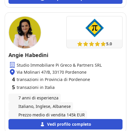
disponibile e sorridente ha risolto con competenza
anche legale, tutte le problematiche che abbiamo
dovuto affrontare. E’ stata davvero una bella
esperienza che si è conclusa con successo!
5.0
Angie Habedini
Studio Immobiliare Pi Greco & Partners SRL
Via Molinari 47/B, 33170 Pordenone
4
transazioni in Provincia di Pordenone
5
transazioni in Italia
7 anni di esperienza
Italiano, Inglese, Albanese
Prezzo medio di vendita 145k EUR
Vedi profilo completo