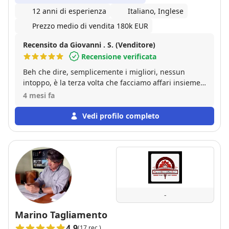
12 anni di esperienza
Italiano, Inglese
Prezzo medio di vendita 180k EUR
Recensito da Giovanni . S. (Venditore)
Recensione verificata
Beh che dire, semplicemente i migliori, nessun
intoppo, è la terza volta che facciamo affari insieme,
sia come venditore che come acquirente, eh niente,
4 mesi fa
numeri UNO!!
Vedi profilo completo
-
Marino Tagliamento
4.9
(17 rec.)