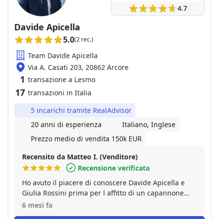
andata oltre il semplice rapporto professionale,
4.7
aiutandomi a gestire la situazione con maggiore
serenità. In conclusione, un'esperienza molto
Davide Apicella
positiva che consiglio senza esitazioni.
5.0
(2 rec.)
Team Davide Apicella
Via A. Casati 203, 20862 Arcore
1
transazione a Lesmo
17
transazioni in Italia
5 incarichi tramite RealAdvisor
20 anni di esperienza
Italiano, Inglese
Prezzo medio di vendita 150k EUR
Recensito da Matteo I. (Venditore)
Recensione verificata
Ho avuto il piacere di conoscere Davide Apicella e
Giulia Rossini prima per l affitto di un capannone
sito a Cernusco sul naviglio e poi per la vendita della
6 mesi fa
mia casa, sono due persone serie e molto affidabili,