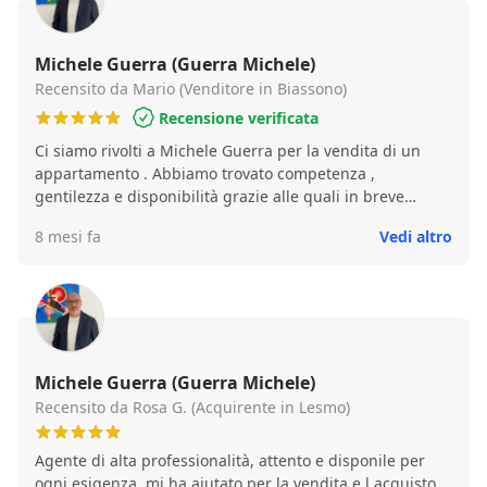
Michele Guerra (Guerra Michele)
Recensito da Mario (Venditore in Biassono)
Recensione verificata
Ci siamo rivolti a Michele Guerra per la vendita di un
appartamento . Abbiamo trovato competenza ,
gentilezza e disponibilità grazie alle quali in breve
tempo abbiamo venduto l’immobile. Particolare anche la
8 mesi fa
Vedi altro
galleria fotografica. Mario
Michele Guerra (Guerra Michele)
Recensito da Rosa G. (Acquirente in Lesmo)
Agente di alta professionalità, attento e disponile per
ogni esigenza, mi ha aiutato per la vendita e l acquisto