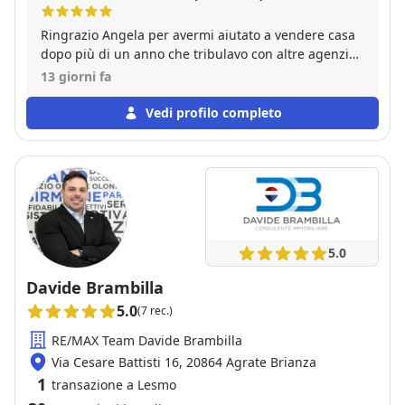
Ringrazio Angela per avermi aiutato a vendere casa
dopo più di un anno che tribulavo con altre agenzie.
Con lei ho venduto in meno di 2 mesi ed è riuscita a
13 giorni fa
rispettare tutte le condizioni che avevo richiesto.
Vedi profilo completo
5.0
Davide Brambilla
5.0
(7 rec.)
RE/MAX Team Davide Brambilla
Via Cesare Battisti 16, 20864 Agrate Brianza
1
transazione a Lesmo