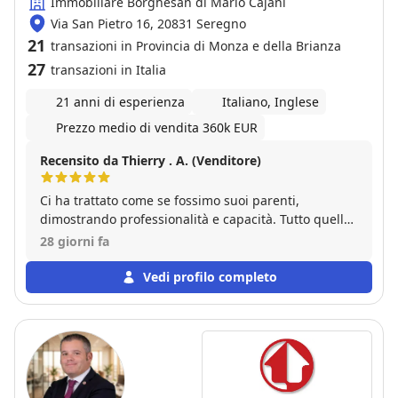
Immobiliare Borghesan di Mario Cajani
Via San Pietro 16, 20831 Seregno
21
transazioni in Provincia di Monza e della Brianza
27
transazioni in Italia
21 anni di esperienza
Italiano, Inglese
Prezzo medio di vendita 360k EUR
Recensito da Thierry . A. (Venditore)
Ci ha trattato come se fossimo suoi parenti,
dimostrando professionalità e capacità. Tutto quello
che ha detto e ci ha promesso si è realizzato. Magari
28 giorni fa
tutte le agenzie immobiliari fossero come la sua.
Vedi profilo completo