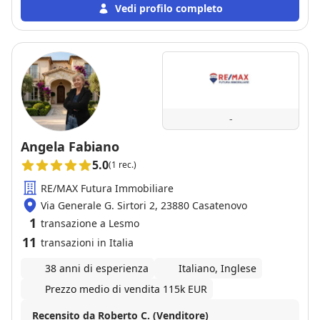
conoscono bene il mercato immobiliare e tutte le sue
Vedi profilo completo
sfaccettature. Ci hanno saputo consigliare e seguire
passo dopo passo sia per l affitto che per la vendita
con disponibilità di interagire e chiarire dubbi a
qualsiasi ora. Consiglio loro e la loro agenzia,
conoscono bene la legge e tutti i documenti
necessari per non trovare sorprese sia per chi
acquista che per chi vende.
-
Angela Fabiano
5.0
(1 rec.)
RE/MAX Futura Immobiliare
Via Generale G. Sirtori 2, 23880 Casatenovo
1
transazione a Lesmo
11
transazioni in Italia
38 anni di esperienza
Italiano, Inglese
Prezzo medio di vendita 115k EUR
Recensito da Roberto C. (Venditore)