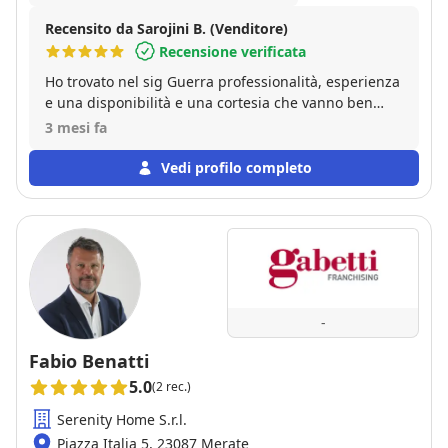
Recensito da Sarojini B. (Venditore)
Recensione verificata
Ho trovato nel sig Guerra professionalità, esperienza
e una disponibilità e una cortesia che vanno ben
oltre il semplice ruolo di agente immobiliare. Grazie.
3 mesi fa
Vedi profilo completo
-
Fabio Benatti
5.0
(2 rec.)
Serenity Home S.r.l.
Piazza Italia 5, 23087 Merate