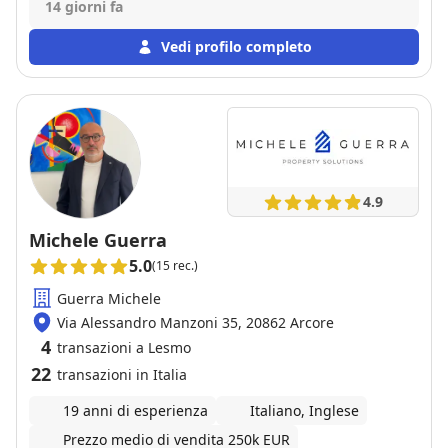
necessità fino alla fine dell'iter. È stata una persona
14 giorni fa
disponibile e sempre pronta. Ha fatto delle foto
bellissime al locale. Davvero bravissima!!!
Vedi profilo completo
4.9
Michele Guerra
5.0
(15 rec.)
Guerra Michele
Via Alessandro Manzoni 35, 20862 Arcore
4
transazioni a Lesmo
22
transazioni in Italia
19 anni di esperienza
Italiano, Inglese
Prezzo medio di vendita 250k EUR