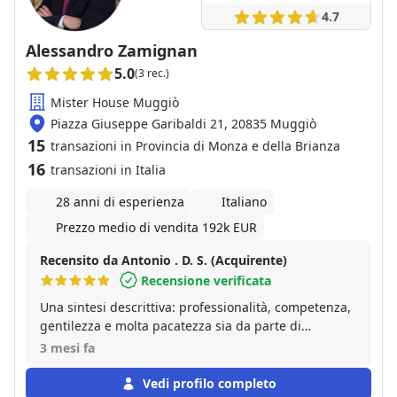
4.7
Alessandro Zamignan
5.0
(3 rec.)
Mister House Muggiò
Piazza Giuseppe Garibaldi 21, 20835 Muggiò
15
transazioni in Provincia di Monza e della Brianza
16
transazioni in Italia
28 anni di esperienza
Italiano
Prezzo medio di vendita 192k EUR
Recensito da Antonio . D. S. (Acquirente)
Recensione verificata
Una sintesi descrittiva: professionalità, competenza,
gentilezza e molta pacatezza sia da parte di
Alessandro sia da parte di Simone. Un’agenzia che
3 mesi fa
consiglierei a tutti.
Vedi profilo completo