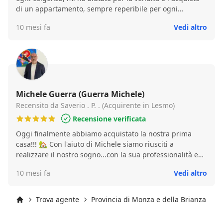
di un appartamento, sempre reperibile per ogni
domanda o richiesta, mi sono totalmente affidata a lui
10 mesi fa
Vedi altro
anche per la ristrutturazione e arredamento consiglio
vivamente di rivolgervi alla agenzia immobiliare di
Michele
Michele Guerra (Guerra Michele)
Recensito da Saverio . P. . (Acquirente in Lesmo)
Recensione verificata
Oggi finalmente abbiamo acquistato la nostra prima
casa!!! 🏡 Con l'aiuto di Michele siamo riusciti a
realizzare il nostro sogno...con la sua professionalità e
gentilezza ci ha seguiti passo dopo passo, dal primo
10 mesi fa
Vedi altro
all'ultimo giorno. Ci ha supportato e "sopportato" su
tutto, dandoci sicurezza e sempre consigli utili. Quindi
se volete acquistare o vendere un immobile affidatevi a
Trova agente
Provincia di Monza e della Brianza
L
Michele Guerra!!! Grazie ancora di tutto!!!
Inizio