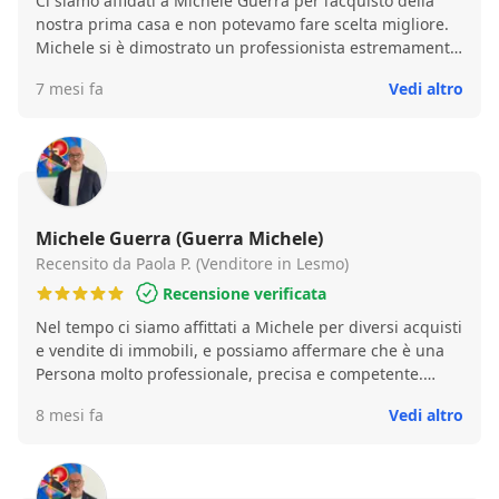
Ci siamo affidati a Michele Guerra per l’acquisto della
nostra prima casa e non potevamo fare scelta migliore.
Michele si è dimostrato un professionista estremamente
affidabile, competente e sempre disponibile. Ci ha
7 mesi fa
Vedi altro
accompagnati con grande chiarezza in ogni fase della
compravendita, rendendo semplice un percorso
complesso. Un punto di riferimento prezioso che
consigliamo vivamente.
Michele Guerra (Guerra Michele)
Recensito da Paola P. (Venditore in Lesmo)
Recensione verificata
Nel tempo ci siamo affittati a Michele per diversi acquisti
e vendite di immobili, e possiamo affermare che è una
Persona molto professionale, precisa e competente.
Inoltre è molto disponibile , gentile e trova sempre il
8 mesi fa
Vedi altro
modo di soddisfare venditore ed acquirente. Che dire..
Super consigliato!