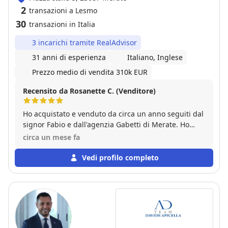
2
transazioni a Lesmo
30
transazioni in Italia
3 incarichi tramite RealAdvisor
31 anni di esperienza
Italiano, Inglese
Prezzo medio di vendita 310k EUR
Recensito da Rosanette C. (Venditore)
Ho acquistato e venduto da circa un anno seguiti dal
signor Fabio e dall'agenzia Gabetti di Merate. Ho
riscontrato grande professionalità, disponibilità e
circa un mese fa
gentilezza. Si è dimostrato sempre molto presente e
affidabile per tutta la fase del percorso. Un
Vedi profilo completo
ringraziamento va anche a tutto il team dell'agenzia
Gabetti di Merate che ha collaborato in modo
efficiente e cordiale, supportandomi costantemente
durante tutto il processo. Anche nelle difficoltà
riscontrate con un broker bancario, ho ricevuto da
loro un sostegno concreto ed una vicinanza che è