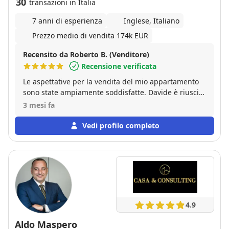
30
transazioni in Italia
7 anni di esperienza
Inglese, Italiano
Prezzo medio di vendita 174k EUR
Recensito da Roberto B. (Venditore)
Recensione verificata
Le aspettative per la vendita del mio appartamento
sono state ampiamente soddisfatte. Davide è riuscito
a vendere l’immobile a un prezzo molto vicino a
3 mesi fa
quello pattuito, dimostrando grande professionalità
e competenza. L’organizzazione è stata impeccabile:
Vedi profilo completo
dai volantini alla descrizione dettagliata
dell’annuncio online, fino alle fotografie che
rappresentavano fedelmente la luminosità
dell’appartamento. Inoltre, è riuscito a organizzare
numerosi appuntamenti in tempi davvero brevi.
Davide è un agente immobiliare attento a ogni
singolo dettaglio, sempre orientato a soddisfare al
4.9
meglio le esigenze del cliente. Se state pensando di
vendere il vostro appartamento, affidatevi a lui: ne
Aldo Maspero