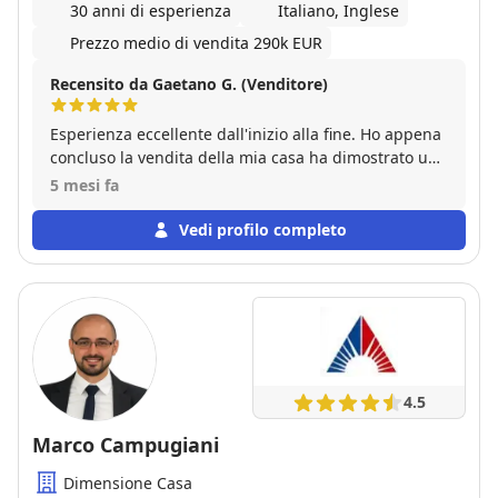
30 anni di esperienza
Italiano, Inglese
Prezzo medio di vendita 290k EUR
Recensito da Gaetano G. (Venditore)
Esperienza eccellente dall'inizio alla fine. Ho appena
concluso la vendita della mia casa ha dimostrato una
professionalità assoluta e la giusta dose di umanità.
5 mesi fa
Mi hanno seguito non solo nella fase commerciale,
aggiornandomi costantemente, trovando
Vedi profilo completo
l'acquirente giusto e trattando con efficenza, tutti in
tempi super rapidi. Inoltre mi hanno seguito nella
complessa gestione burocratica (documenti
condominiali, relazioni con il notaio, conteggi
bancari). Un'assistenza davvero a 360 gradi fino al
giorno del rogito. Consigliatissimi per chi cerca
serietà, trasparenza e zero stress!
4.5
Marco Campugiani
Dimensione Casa