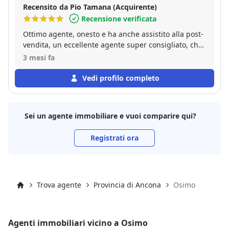
Recensito da Pio Tamana (Acquirente)
Recensione verificata
Ottimo agente, onesto e ha anche assistito alla post-
vendita, un eccellente agente super consigliato, che
si prende cura del proprio cliente fino all atto
3 mesi fa
notarile e anche dopo!!
Vedi profilo completo
Sei un agente immobiliare e vuoi comparire qui?
Registrati ora
Trova agente
Provincia di Ancona
Osimo
Inizio
Agenti immobiliari vicino a Osimo