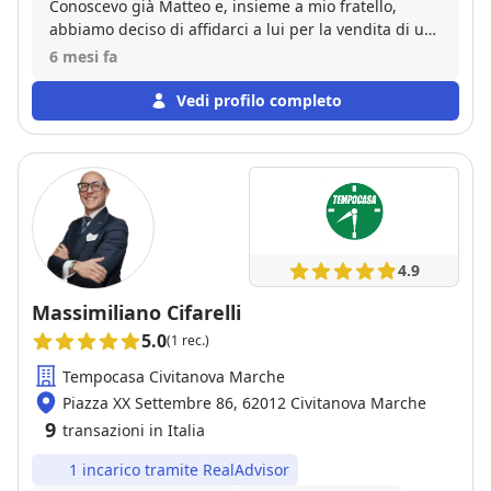
Conoscevo già Matteo e, insieme a mio fratello,
abbiamo deciso di affidarci a lui per la vendita di un
immobile di famiglia. La vendita è andata bene ed è
6 mesi fa
stata conclusa in tempi brevi, con soddisfazione da
parte di entrambi.
Vedi profilo completo
4.9
Massimiliano Cifarelli
5.0
(1 rec.)
Tempocasa Civitanova Marche
Piazza XX Settembre 86, 62012 Civitanova Marche
9
transazioni in Italia
1 incarico tramite RealAdvisor