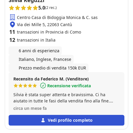
Silvia Reguzzi
5.0
(2 rec.)
Centro Casa di Bidoggia Monica & C. sas
Via dei Mille 5, 22063 Cantù
11
transazioni in Provincia di Como
12
transazioni in Italia
6 anni di esperienza
Italiano, Inglese, Francese
Prezzo medio di vendita 150k EUR
Recensito da Federico M. (Venditore)
Recensione verificata
Silvia è stata super attenta e bravissima. Ci ha
aiutato in tutte le fasi della vendita fino alla fine.
Super consigliata!!!
circa un mese fa
Vedi profilo completo