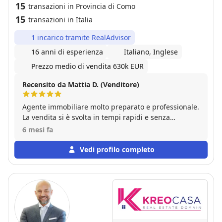
15
transazioni in Provincia di Como
15
transazioni in Italia
1 incarico tramite RealAdvisor
16 anni di esperienza
Italiano, Inglese
Prezzo medio di vendita 630k EUR
Recensito da Mattia D. (Venditore)
Agente immobiliare molto preparato e professionale.
La vendita si è svolta in tempi rapidi e senza
complicazioni. Assolutamente consigliato.
6 mesi fa
Vedi profilo completo