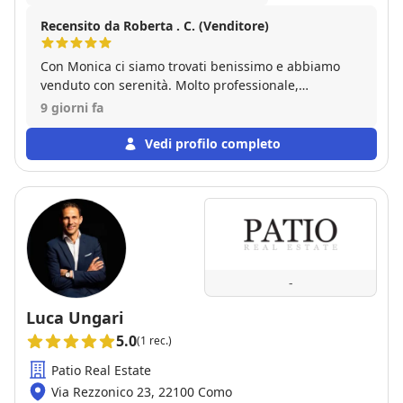
Recensito da Roberta . C. (Venditore)
Con Monica ci siamo trovati benissimo e abbiamo
venduto con serenità. Molto professionale,
disponibile, attenta a tutta la parte burocratica. Ha
9 giorni fa
saputo valorizzare al meglio il nostro immobile e ha
trovato l'acquirente giusto nei tempi che aveva
Vedi profilo completo
promesso. Consiglio vivamente Monica e la sua
agenzia per chi vuole vendere in sicurezza senza
perdere tempo e denaro.
-
Luca Ungari
5.0
(1 rec.)
Patio Real Estate
Via Rezzonico 23, 22100 Como