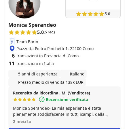
supportandoci in ogni momento. Ha risposto a ogni
nostra domanda con un'efficacia e un'esperienza
5.0
disarmanti, anche quando ha dovuto spiegarci le
stesse cose per la decima volta. Sempre disponibile,
Monica Sperandeo
preparatissima e dotata di una calma invidiabile. Se
5.0
(5 rec.)
cercate qualcuno che non solo vi trovi casa, ma che
vi guidi passo dopo passo senza farvi prendere dal
Team Borin
panico, Elena e l'agenzia WelcHome sono una
Piazzetta Pietro Pinchetti 1, 22100 Como
garanzia assoluta. Grazie ancora di tutto!
6
transazioni in Provincia di Como
11
transazioni in Italia
5 anni di esperienza
Italiano
Prezzo medio di vendita 138k EUR
Recensito da Ricordina . M. (Venditore)
Recensione verificata
Monica Sperandeo- La mia esperienza è stata
pienamente soddisfacente in tutti icampi, dalla
comunicazione alla disponibilità durante tutto l' iter,
2 mesi fa
dalla chiarezza espositiva alla grande professinalità