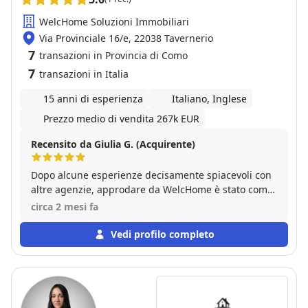
WelcHome Soluzioni Immobiliari
Via Provinciale 16/e, 22038 Tavernerio
7
transazioni in Provincia di Como
7
transazioni in Italia
15 anni di esperienza
Italiano, Inglese
Prezzo medio di vendita 267k EUR
Recensito da Giulia G. (Acquirente)
Dopo alcune esperienze decisamente spiacevoli con
altre agenzie, approdare da WelcHome è stato come
trovare un'oasi nel deserto. Tutto il team si è
circa 2 mesi fa
dimostrato estremamente professionale, ma il nostro
ringraziamento speciale va a Elena Puzone, che è
Vedi profilo completo
stata semplicemente fantastica. Abbiamo acquistato
con lei la nostra prima casa e, diciamoci la verità: per
la maggior parte del tempo non avevamo la minima
idea di cosa stessimo facendo. Elena ha mostrato
una pazienza da santa, sopportandoci e