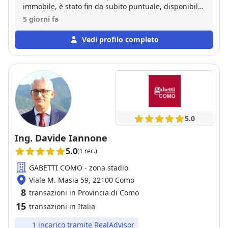
immobile, è stato fin da subito puntuale, disponibile
e professionale nella gestione della pratica,
5 giorni fa
nell’accoglienza delle nostre richieste e nel seguirci
passo passo nella vendita. Consiglio Vito per la sua
Vedi profilo completo
professionalità e per la sua capacità di gestire le
situazioni e le relazioni con le persone. Siamo molto
soddisfatti!
5.0
Ing. Davide Iannone
5.0
(1 rec.)
GABETTI COMO - zona stadio
Viale M. Masia 59, 22100 Como
8
transazioni in Provincia di Como
15
transazioni in Italia
1 incarico tramite RealAdvisor