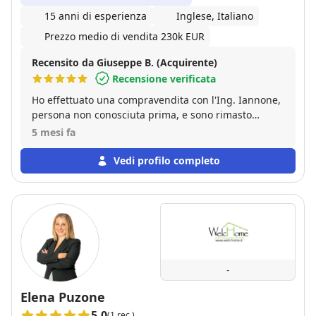
15 anni di esperienza
Inglese, Italiano
Prezzo medio di vendita 230k EUR
Recensito da Giuseppe B. (Acquirente)
Recensione verificata
Ho effettuato una compravendita con l'Ing. Iannone,
persona non conosciuta prima, e sono rimasto
pienamente soddisfatto. Mi ha seguito nelle varie
5 mesi fa
fasi della trattativa, a volte anche complicata, senza
"dileguarsi" dopo la firma del compromesso, cosa
Vedi profilo completo
che purtroppo accade sovente. Persona gentile,
affidabile e, soprattutto, competente. Consiglio
vivamente.
-
Elena Puzone
5.0
(1 rec.)