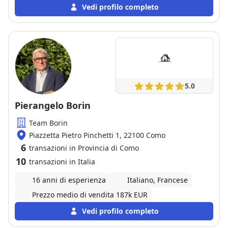
e serietà dimostrata dalla Sig. MONICA SPERANDEO
Vedi profilo completo
,dimostrando preparazione ed esperienza sia in
campo burocratico sia nel raporto
compratore/venditore ,dimostrando dinamismo ed
affidabilità .Se in futuro dovessi ancora avere
necessità ,saprei di sicuro a chi rivolgermi.La
consiglio vivamente.
5.0
Pierangelo Borin
Team Borin
Piazzetta Pietro Pinchetti 1, 22100 Como
6
transazioni in Provincia di Como
10
transazioni in Italia
16 anni di esperienza
Italiano, Francese
Prezzo medio di vendita 187k EUR
Vedi profilo completo