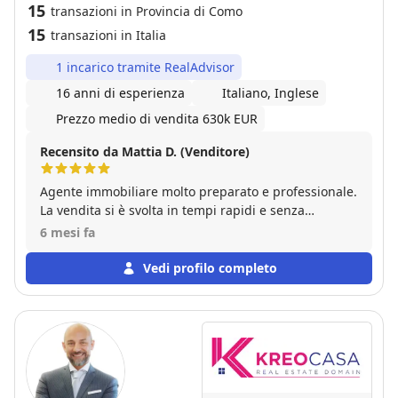
15
transazioni in Provincia di Como
15
transazioni in Italia
1 incarico tramite RealAdvisor
16 anni di esperienza
Italiano, Inglese
Prezzo medio di vendita 630k EUR
Recensito da Mattia D. (Venditore)
Agente immobiliare molto preparato e professionale.
La vendita si è svolta in tempi rapidi e senza
complicazioni. Assolutamente consigliato.
6 mesi fa
Vedi profilo completo