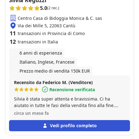
Silvia Reguzzi
5.0
(2 rec.)
Centro Casa di Bidoggia Monica & C. sas
Via dei Mille 5, 22063 Cantù
11
transazioni in Provincia di Como
12
transazioni in Italia
6 anni di esperienza
Italiano, Inglese, Francese
Prezzo medio di vendita 150k EUR
Recensito da Federico M. (Venditore)
Recensione verificata
Silvia è stata super attenta e bravissima. Ci ha
aiutato in tutte le fasi della vendita fino alla fine.
Super consigliata!!!
circa un mese fa
Vedi profilo completo