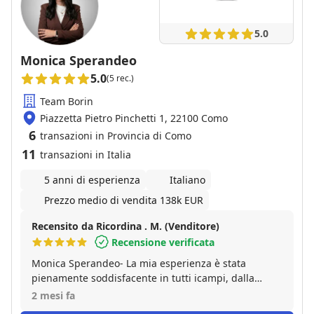
supportandoci in ogni momento. Ha risposto a ogni
nostra domanda con un'efficacia e un'esperienza
5.0
disarmanti, anche quando ha dovuto spiegarci le
stesse cose per la decima volta. Sempre disponibile,
Monica Sperandeo
preparatissima e dotata di una calma invidiabile. Se
5.0
(5 rec.)
cercate qualcuno che non solo vi trovi casa, ma che
vi guidi passo dopo passo senza farvi prendere dal
Team Borin
panico, Elena e l'agenzia WelcHome sono una
Piazzetta Pietro Pinchetti 1, 22100 Como
garanzia assoluta. Grazie ancora di tutto!
6
transazioni in Provincia di Como
11
transazioni in Italia
5 anni di esperienza
Italiano
Prezzo medio di vendita 138k EUR
Recensito da Ricordina . M. (Venditore)
Recensione verificata
Monica Sperandeo- La mia esperienza è stata
pienamente soddisfacente in tutti icampi, dalla
comunicazione alla disponibilità durante tutto l' iter,
2 mesi fa
dalla chiarezza espositiva alla grande professinalità