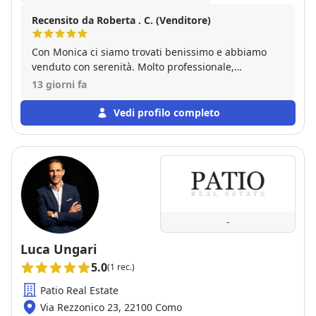
Recensito da Roberta . C. (Venditore)
Con Monica ci siamo trovati benissimo e abbiamo
venduto con serenità. Molto professionale,
disponibile, attenta a tutta la parte burocratica. Ha
13 giorni fa
saputo valorizzare al meglio il nostro immobile e ha
trovato l'acquirente giusto nei tempi che aveva
Vedi profilo completo
promesso. Consiglio vivamente Monica e la sua
agenzia per chi vuole vendere in sicurezza senza
perdere tempo e denaro.
-
Luca Ungari
5.0
(1 rec.)
Patio Real Estate
Via Rezzonico 23, 22100 Como