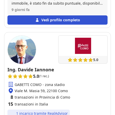
immobile, è stato fin da subito puntuale, disponibile
e professionale nella gestione della pratica,
9 giorni fa
nell’accoglienza delle nostre richieste e nel seguirci
passo passo nella vendita. Consiglio Vito per la sua
Vedi profilo completo
professionalità e per la sua capacità di gestire le
situazioni e le relazioni con le persone. Siamo molto
soddisfatti!
5.0
Ing. Davide Iannone
5.0
(1 rec.)
GABETTI COMO - zona stadio
Viale M. Masia 59, 22100 Como
8
transazioni in Provincia di Como
15
transazioni in Italia
1 incarico tramite RealAdvisor