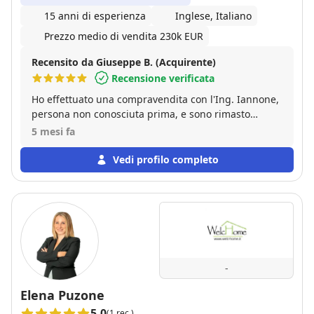
15 anni di esperienza
Inglese, Italiano
Prezzo medio di vendita 230k EUR
Recensito da Giuseppe B. (Acquirente)
Recensione verificata
Ho effettuato una compravendita con l'Ing. Iannone,
persona non conosciuta prima, e sono rimasto
pienamente soddisfatto. Mi ha seguito nelle varie
5 mesi fa
fasi della trattativa, a volte anche complicata, senza
"dileguarsi" dopo la firma del compromesso, cosa
Vedi profilo completo
che purtroppo accade sovente. Persona gentile,
affidabile e, soprattutto, competente. Consiglio
vivamente.
-
Elena Puzone
5.0
(1 rec.)