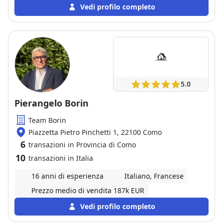
e serietà dimostrata dalla Sig. MONICA SPERANDEO
Vedi profilo completo
,dimostrando preparazione ed esperienza sia in
campo burocratico sia nel raporto
compratore/venditore ,dimostrando dinamismo ed
affidabilità .Se in futuro dovessi ancora avere
necessità ,saprei di sicuro a chi rivolgermi.La
consiglio vivamente.
5.0
Pierangelo Borin
Team Borin
Piazzetta Pietro Pinchetti 1, 22100 Como
6
transazioni in Provincia di Como
10
transazioni in Italia
16 anni di esperienza
Italiano, Francese
Prezzo medio di vendita 187k EUR
Vedi profilo completo