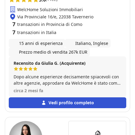
WelcHome Soluzioni Immobiliari
Via Provinciale 16/e, 22038 Tavernerio
7
transazioni in Provincia di Como
7
transazioni in Italia
15 anni di esperienza
Italiano, Inglese
Prezzo medio di vendita 267k EUR
Recensito da Giulia G. (Acquirente)
Dopo alcune esperienze decisamente spiacevoli con
altre agenzie, approdare da WelcHome è stato come
trovare un'oasi nel deserto. Tutto il team si è
circa 2 mesi fa
dimostrato estremamente professionale, ma il nostro
ringraziamento speciale va a Elena Puzone, che è
Vedi profilo completo
stata semplicemente fantastica. Abbiamo acquistato
con lei la nostra prima casa e, diciamoci la verità: per
la maggior parte del tempo non avevamo la minima
idea di cosa stessimo facendo. Elena ha mostrato
una pazienza da santa, sopportandoci e