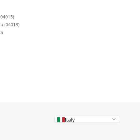
(04015)
a (04013)
ta
Italy