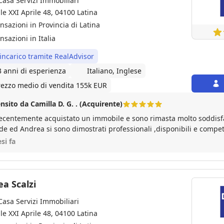
Casa Servizi Immobiliari
ale XXI Aprile 48, 04100 Latina
ansazioni in Provincia di Latina
nsazioni in Italia
 incarico tramite RealAdvisor
3 anni di esperienza
Italiano, Inglese
rezzo medio di vendita 155k EUR
nsito da Camilla D. G. . (Acquirente)
ecentemente acquistato un immobile e sono rimasta molto soddisfat
de ed Andrea si sono dimostrati professionali ,disponibili e compete
tativa, dalla visita iniziale fino al rogito. Ho apprezzato in particolar
si fa
nicazioni, la rapidità nel fornire la documentazione necessaria e i
e pratiche burocratiche. Si è concluso tutto nel migliore dei modi g
atia e pazienza .
a Scalzi
Casa Servizi Immobiliari
ale XXI Aprile 48, 04100 Latina