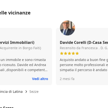
lle vicinanze
ervizi Immobiliari)
Davide Corelli (D-Casa Se
(Acquirente in Borgo Faiti)
Recensito da Francesca . D. G.
 un immobile e sono rimasta
Acquisto andato a buon fine 
io ricevuto. Davide ed Andrea
persone molto professionali e 
ali ,disponibili e competenti
simpatia il percorso è andato t
va, dalla visita iniziale fino al
Vedi altro
2 mesi fa
icolare la chiarezza nelle
el fornire la documentazione
a gestione delle pratiche
incia di Latina
Sezze
tutto nel migliore dei modi
ia e pazienza .
a Sezze