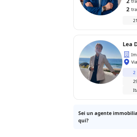
2
tr
2
tra
2
Lea D
Im
Vi
2
2
I
Sei un agente immobilia
qui?