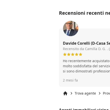
Recensioni recenti ne
Davide Corelli (D-Casa S
Recensito da Camilla D. G. . 
Ho recentemente acquistato
molto soddisfatta del serviz
si sono dimostrati profession
per tutte le fasi della trattati
2 mesi fa
rogito. Ho apprezzato in part
comunicazioni, la rapidità n
necessaria e il supporto nell
Trova agente
Prov
burocratiche. Si è concluso 
Inizio
grazie anche alla loro simpat
Agenti immobiliari vicino 