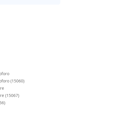
oforo
oforo (15060)
ure
re (15067)
66)