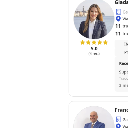
Giada
Ga
Vi
11
tr
11
tra
I
5.0
P
(4 rec.)
Rece
Supe
Trado
3 me
Fran
Ga
Vi