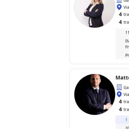
Ga
Vi
4
tr
4
tra
1
I
F
P
Matt
Ga
Vi
4
tr
4
tra
1
2