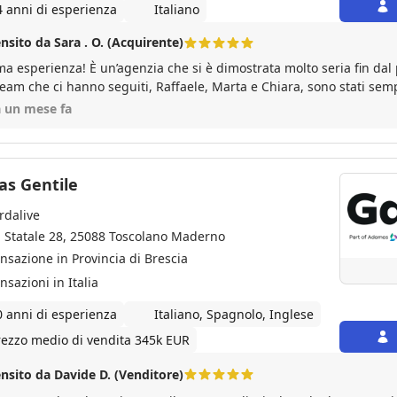
4 anni di esperienza
Italiano
nsito da Sara . O. (Acquirente)
ma esperienza! È un’agenzia che si è dimostrata molto seria fin dal 
team che ci hanno seguiti, Raffaele, Marta e Chiara, sono stati sem
ili e competenti durante tutto il percorso che ci ha portato ad acqu
a un mese fa
igliamo a tutti!
as Gentile
rdalive
a Statale 28, 25088 Toscolano Maderno
ansazione in Provincia di Brescia
nsazioni in Italia
0 anni di esperienza
Italiano, Spagnolo, Inglese
rezzo medio di vendita 345k EUR
nsito da Davide D. (Venditore)