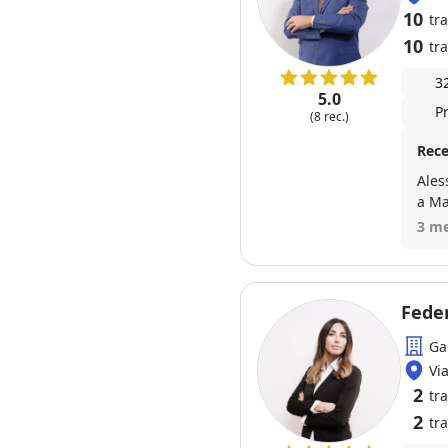
10
tr
10
tra
3
5.0
P
(8 rec.)
Rece
Ales
a Ma
3 me
Feder
Ga
Vi
2
tr
2
tra