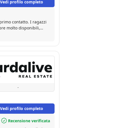
Vedi profilo completo
primo contatto. I ragazzi
pre molto disponibili,
istare la nostra casa. La
-
Vedi profilo completo
Recensione verificata