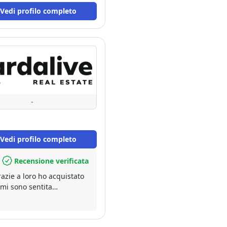
Vedi profilo completo
-
Vedi profilo completo
Recensione verificata
razie a loro ho acquistato
 mi sono sentita
 di qualche mese dal mio
iutando a gestire le fasi
n Paolo e il suo staff.