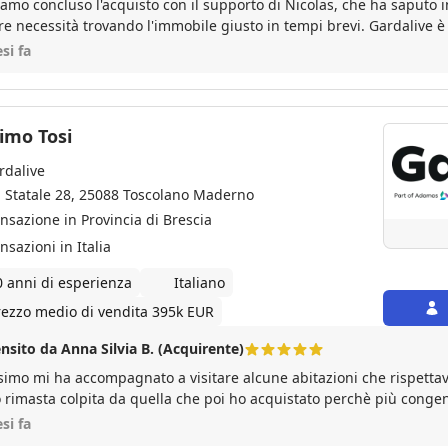
amo concluso l'acquisto con il supporto di Nicolas, che ha saputo i
re necessità trovando l'immobile giusto in tempi brevi. Gardalive 
de spessore tecnico. Siamo davvero soddisfatti !
si fa
imo Tosi
rdalive
a Statale 28, 25088 Toscolano Maderno
ansazione in Provincia di Brescia
nsazioni in Italia
0 anni di esperienza
Italiano
rezzo medio di vendita 395k EUR
nsito da Anna Silvia B. (Acquirente)
imo mi ha accompagnato a visitare alcune abitazioni che rispettav
 rimasta colpita da quella che poi ho acquistato perchè più congen
scoltato con attenzione e pazienza, non mi ha fatto perdere tempo
si fa
 mia chiamata. Ha risolto velocemente alcuni piccoli intoppi burocr