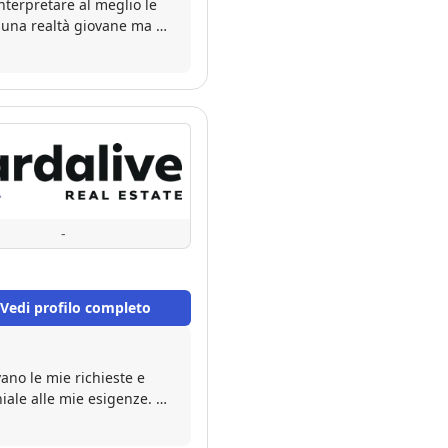
nterpretare al meglio le
è una realtà giovane ma di
-
Vedi profilo completo
ano le mie richieste e
iale alle mie esigenze. Mi
 e ha sempre risposto ad
atici. Persona