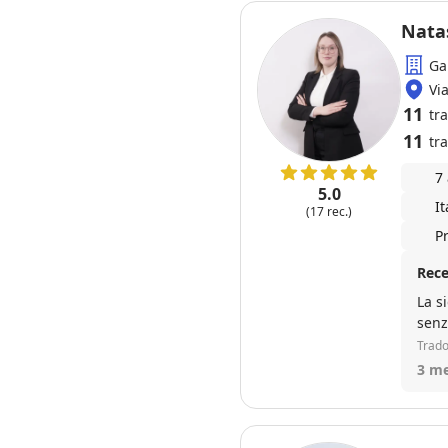
Nata
Ga
Vi
11
tr
11
tra
7
5.0
I
(17 rec.)
P
Rece
La s
senz
Trado
3 me