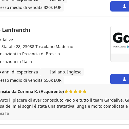
rezzo medio di vendita 320k EUR
o Lanfranchi
rdalive
a Statale 28, 25088 Toscolano Maderno
ansazioni in Provincia di Brescia
nsazioni in Italia
3 anni di esperienza
Italiano, Inglese
rezzo medio di vendita 550k EUR
nsito da Corinna K. (Acquirente)
vuto il piacere di aver conosciuto Paolo e tutto il team Gardalive. G
asa dei miei sogni é stata una trattativa lunga e molto complicata e
ortata in tutte le fasi della compravendita. Anche oggi a distanza
si fa
isto sono in costante contatto con l’ agenzia Gardalive, che mi sta a
-vendita. Posso solo che consigliarvi di vendere o acquistare casa co