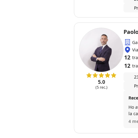
P
Paol
Ga
Vi
12
tr
12
tra
2
5.0
P
(5 rec.)
Rece
Ho a
la c
supp
4 me
acqu
post