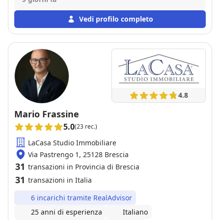
Andrea che è sempre stato disponibile e che ci ha
seguito passo passo in tutta la procedura fino al
Vedi profilo completo
rogito.
4.8
Mario Frassine
5.0
(23 rec.)
LaCasa Studio Immobiliare
Via Pastrengo 1, 25128 Brescia
31
transazioni in Provincia di Brescia
31
transazioni in Italia
6 incarichi tramite RealAdvisor
25 anni di esperienza
Italiano