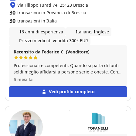
massima fiduciae serenità al sig. MARIO, il quale vi
Via Filippo Turati 74, 25123 Brescia
darà consigli importanti e fi farà fare sogni
30
transazioni in Provincia di Brescia
tranquilli.LA CASA STUDIO IMMOBILIARE È MOLTO
30
transazioni in Italia
PROFESSIONALE E COMPETENTE.Grazie MARIO!!! a
risentirci.
16 anni di esperienza
Italiano, Inglese
Prezzo medio di vendita 300k EUR
Recensito da Federico C. (Venditore)
Professionali e competenti. Quando si parla di tanti
soldi meglio affidarsi a persone serie e oneste. Con
Gabetti andate sul sicuro! Ottima agenzia
5 mesi fa
Vedi profilo completo