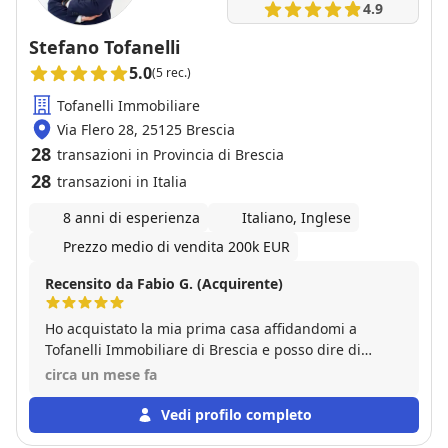
4.9
Stefano Tofanelli
5.0
(5 rec.)
Tofanelli Immobiliare
Via Flero 28, 25125 Brescia
28
transazioni in Provincia di Brescia
28
transazioni in Italia
8 anni di esperienza
Italiano, Inglese
Prezzo medio di vendita 200k EUR
Recensito da Fabio G. (Acquirente)
Ho acquistato la mia prima casa affidandomi a
Tofanelli Immobiliare di Brescia e posso dire di
essere stato sinceramente molto soddisfatto
circa un mese fa
dell’esperienza. Fin dall’inizio Stefano Tofanelli e
tutto il suo team si sono dimostrati estremamente
Vedi profilo completo
disponibili, professionali ed efficaci,