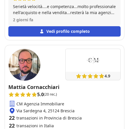
Serietà velocità....e competenza...molto professionale
nell'acquisto e nella vendita...resterà la mia agenzia
di fiducia
2 giorni fa
Vedi profilo completo
4.9
Mattia Cornacchiari
5.0
(20 rec.)
CM Agenzia Immobiliare
Via Sardegna 4, 25124 Brescia
22
transazioni in Provincia di Brescia
22
transazioni in Italia