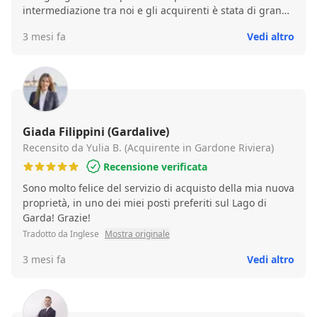
intermediazione tra noi e gli acquirenti è stata di grande
aiuto, non saremmo stati in grado di affrontare il
3 mesi fa
Vedi altro
percorso di vendita da soli.
Giada Filippini (Gardalive)
Recensito da Yulia B. (Acquirente in Gardone Riviera)
Recensione verificata
Sono molto felice del servizio di acquisto della mia nuova
proprietà, in uno dei miei posti preferiti sul Lago di
Garda! Grazie!
Tradotto da Inglese
Mostra originale
3 mesi fa
Vedi altro