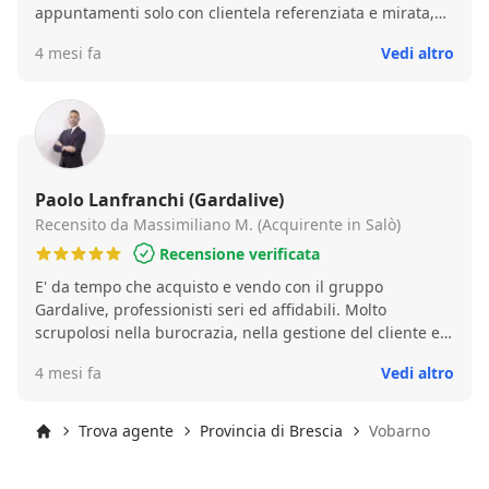
appuntamenti solo con clientela referenziata e mirata,
che sapesse esattamente com'era la proprietà prima di
4 mesi fa
Vedi altro
visionarla in loco. E' stato gestito tutto alla perfezione ed
in tempi rapidi. Tre appuntamenti con tre
interessamenti concreti, ricevendo due proposte
d'acquisto ed accettando quella per me più vicina alla
mia richiesta economica. Consiglio vivamente l'agenzia
Gardalive e tutto il suo staff.
Paolo Lanfranchi (Gardalive)
Recensito da Massimiliano M. (Acquirente in Salò)
Recensione verificata
E' da tempo che acquisto e vendo con il gruppo
Gardalive, professionisti seri ed affidabili. Molto
scrupolosi nella burocrazia, nella gestione del cliente e
nel saper valorizzare al meglio l'immobile. Paolo mi
4 mesi fa
Vedi altro
segue da anni e, oltre che essere preparato è diventato
un amico. I suoi consigli, sia nell'acquisto che nella
vendita si sono sempre rivelati corretti. Per chi volesse
Trova agente
Provincia di Brescia
Vobarno
vendere o acquistare, posso solo che spendere ottime
Inizio
parole. Consiglio vivamente