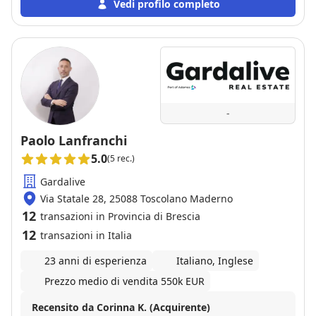
successo, quindi non posso che confermare tutta la
Vedi profilo completo
mia positività e consigliare ad altri lo Studio
-
Paolo Lanfranchi
5.0
(5 rec.)
Gardalive
Via Statale 28, 25088 Toscolano Maderno
12
transazioni in Provincia di Brescia
12
transazioni in Italia
23 anni di esperienza
Italiano, Inglese
Prezzo medio di vendita 550k EUR
Recensito da Corinna K. (Acquirente)