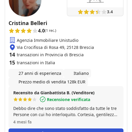
3.4
Cristina Belleri
4.0
(1 rec.)
Agenzia Immobiliare Unistudio
Via Crocifissa di Rosa 49, 25128 Brescia
14
transazioni in Provincia di Brescia
15
transazioni in Italia
27 anni di esperienza
Italiano
Prezzo medio di vendita 128k EUR
Recensito da Gianbattista B. (Venditore)
Recensione verificata
Debbo dire che sono stato soddisfatto da tutte le tre
Persone con cui ho interloquito. Cortesia, gentilezza
e disponibilità sono state sempre presenti e da me
4 mesi fa
assai apprezzate. Poi, il rapporto s' è concluso con