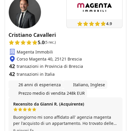
4.9
Cristiano Cavalleri
5.0
(5 rec.)
Magenta Immobili
Corso Magenta 40, 25121 Brescia
42
transazioni in Provincia di Brescia
42
transazioni in Italia
26 anni di esperienza
Italiano, Inglese
Prezzo medio di vendita 248k EUR
Recensito da Gianni R. (Acquirente)
Buongiorno mi sono affidato all' agenzia magenta
per l'acquisto di un appartamento. Ho trovato delle
persone competenti e professionali,specialmente
9 giorni fa