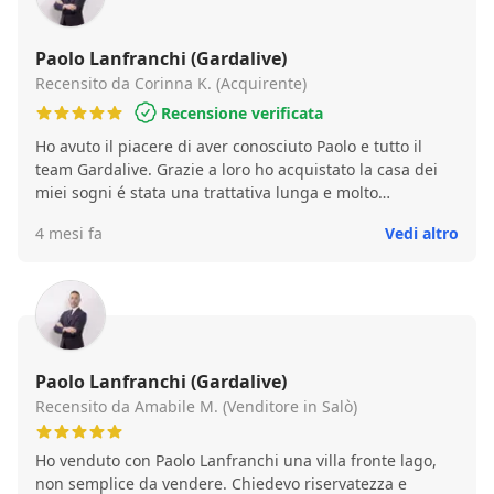
Paolo Lanfranchi (Gardalive)
Recensito da Corinna K. (Acquirente)
Recensione verificata
Ho avuto il piacere di aver conosciuto Paolo e tutto il
team Gardalive. Grazie a loro ho acquistato la casa dei
miei sogni é stata una trattativa lunga e molto
complicata e mi sono sentita supportata in tutte le fasi
4 mesi fa
Vedi altro
della compravendita. Anche oggi a distanza di qualche
mese dal mio acquisto sono in costante contatto con l’
agenzia Gardalive, che mi sta aiutando a gestire le fasi
post-vendita. Posso solo che consigliarvi di vendere o
acquistare casa con Paolo e il suo staff.
Paolo Lanfranchi (Gardalive)
Recensito da Amabile M. (Venditore in Salò)
Ho venduto con Paolo Lanfranchi una villa fronte lago,
non semplice da vendere. Chiedevo riservatezza e