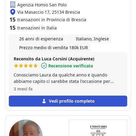
Agenzia Homio San Polo
Via Masaccio 17, 25134 Brescia
15
transazioni in Provincia di Brescia
15
transazioni in Italia
26 anni di esperienza
Italiano, Inglese
Prezzo medio di vendita 180k EUR
Recensito da Luca Corsini (Acquirente)
Recensione verificata
Conosciamo Laura da qualche anno e quando
abbiamo capito ci sarebbe stata l'occasione per
acquisire un immobile tramite Lei e la sua agenzia,
3 mesi fa
ci siamo sentiti veramente tranquillizzati. Laura puo
essere considerata l'agente di famiglia, dato che i
Vedi profilo completo
nostri parenti hanno acquisito casa tramite Lei. Ma
sopratratutto di Laura abbiamo apprezzato il la
trasparenza e la preparazione. Insomma una
professionista preparata e disponibile che ha saputo
gestire ogni fase del nostro acquisto.