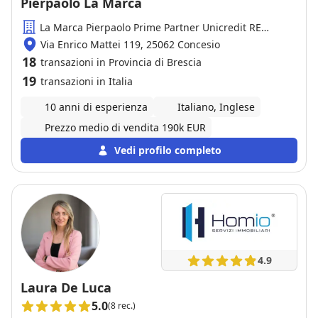
Pierpaolo La Marca
La Marca Pierpaolo Prime Partner Unicredit RE
Services
Via Enrico Mattei 119, 25062 Concesio
18
transazioni in Provincia di Brescia
19
transazioni in Italia
10 anni di esperienza
Italiano, Inglese
Prezzo medio di vendita 190k EUR
Vedi profilo completo
4.9
Laura De Luca
5.0
(8 rec.)