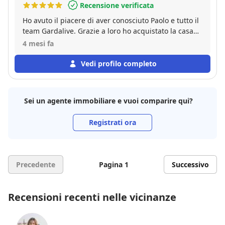
Recensione verificata
Ho avuto il piacere di aver conosciuto Paolo e tutto il
team Gardalive. Grazie a loro ho acquistato la casa
dei miei sogni é stata una trattativa lunga e molto
4 mesi fa
complicata e mi sono sentita supportata in tutte le
fasi della compravendita. Anche oggi a distanza di
Vedi profilo completo
qualche mese dal mio acquisto sono in costante
contatto con l’ agenzia Gardalive, che mi sta
aiutando a gestire le fasi post-vendita. Posso solo
Sei un agente immobiliare e vuoi comparire qui?
che consigliarvi di vendere o acquistare casa con
Paolo e il suo staff.
Registrati ora
Precedente
Pagina 1
Successivo
Recensioni recenti nelle vicinanze