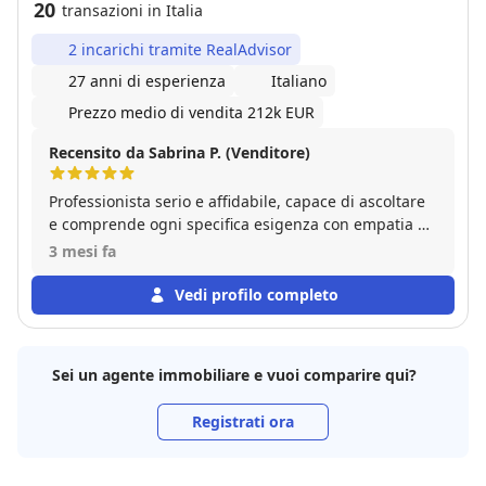
20
transazioni in Italia
2 incarichi tramite RealAdvisor
27 anni di esperienza
Italiano
Prezzo medio di vendita 212k EUR
Recensito da Sabrina P. (Venditore)
Professionista serio e affidabile, capace di ascoltare
e comprende ogni specifica esigenza con empatia e
precisione. Grazie alla sua disponibilità trasforma la
3 mesi fa
ricerca immobiliare in un'esperienza serena,
trasparente e personalizzata. Super consigliato!
Vedi profilo completo
Sei un agente immobiliare e vuoi comparire qui?
Registrati ora