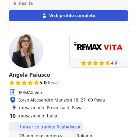
immobiliare, la negoziazione è stata perfetta. Le
6 mesi fa
pratiche sono state svolte in tempo e forma, sempre
con un trattamento cordiale. È stata un'ottima
Vedi profilo completo
esperienza. Raccomando ampiamente i suoi servizi.
4.6
Angela Paiusco
5.0
(6 rec.)
RE/MAX Vita
Corso Alessandro Manzoni 18, 27100 Pavia
9
transazioni in Provincia di Pavia
10
transazioni in Italia
1 incarico tramite RealAdvisor
26 anni di esperienza
Italiano