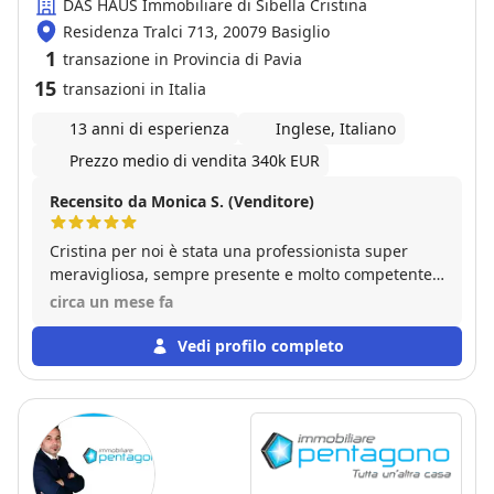
DAS HAUS Immobiliare di Sibella Cristina
Residenza Tralci 713, 20079 Basiglio
1
transazione in Provincia di Pavia
15
transazioni in Italia
13 anni di esperienza
Inglese, Italiano
Prezzo medio di vendita 340k EUR
Recensito da Monica S. (Venditore)
Cristina per noi è stata una professionista super
meravigliosa, sempre presente e molto competente.
Ci ha sempre supportato in ogni nostra difficoltà, sia
circa un mese fa
per quanto riguarda l'acquisto sia per quanto
riguarda la vendita. Siamo stati molto contenti di
Vedi profilo completo
esserci affidati a Lei, è stata per noi un aiuto
fondamentale. Approfitto per dire ancora grazie
grazie grazie