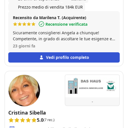
Prezzo medio di vendita 184k EUR
Recensito da Marilena T. (Acquirente)
Recensione verificata
Sicuramente consiglierei Angela a chiunque!
Competente, in grado di ascoltare le tue esigenze e
metterle in atto, empatica, sempre disponibile e
23 giorni fa
attenta in qualsiasi momento. Si nota sin da subito la
passione per il suo lavoro. Posso dire di essere stata
Vedi profilo completo
molto soddisfatta dell'esperienza! Grazie mille
Angela!!
-
Cristina Sibella
5.0
(7 rec.)