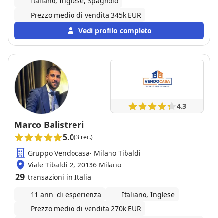
Italiano, Inglese, Spagnolo
professionalita’. Infine anche la gestione di
Prezzo medio di vendita 345k EUR
documenti e pratiche e’ stata estremamente
semplice e sono riuscita grazie a loro a fare tutto
Vedi profilo completo
usando solo il telefono senza dover impazzire al pc
con processi complicati e tediosi. Grazie ancora
ragazzi!
4.3
Marco Balistreri
5.0
(3 rec.)
Gruppo Vendocasa- Milano Tibaldi
Viale Tibaldi 2, 20136 Milano
29
transazioni in Italia
11 anni di esperienza
Italiano, Inglese
Prezzo medio di vendita 270k EUR