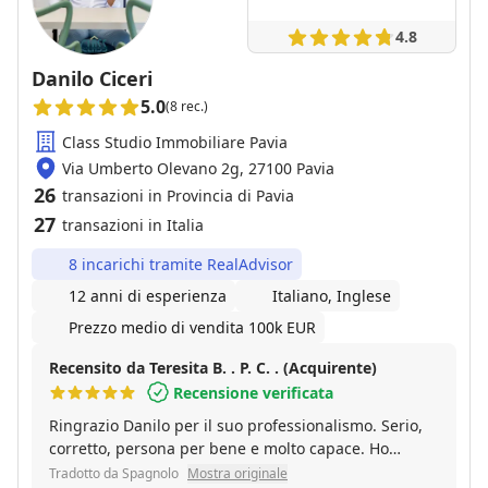
4.8
Danilo Ciceri
5.0
(8 rec.)
Class Studio Immobiliare Pavia
Via Umberto Olevano 2g, 27100 Pavia
26
transazioni in Provincia di Pavia
27
transazioni in Italia
8 incarichi tramite RealAdvisor
12 anni di esperienza
Italiano, Inglese
Prezzo medio di vendita 100k EUR
Recensito da Teresita B. . P. C. . (Acquirente)
Recensione verificata
Ringrazio Danilo per il suo professionalismo. Serio,
corretto, persona per bene e molto capace. Ho
acquisito una proprietà pubblicata nella sua agenzia
Tradotto da Spagnolo
Mostra originale