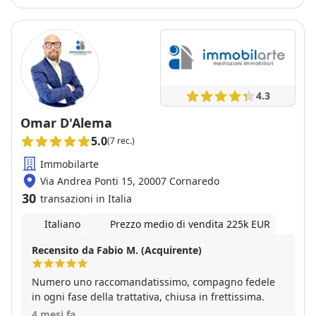
documentazione e delle trattative è stata precisa e
senza intoppi. Un vero professionista del settore
immobiliare!
4.3
Omar D'Alema
5.0
(7 rec.)
Immobilarte
Via Andrea Ponti 15, 20007 Cornaredo
30
transazioni in Italia
Italiano
Prezzo medio di vendita 225k EUR
Recensito da Fabio M. (Acquirente)
Numero uno raccomandatissimo, compagno fedele
in ogni fase della trattativa, chiusa in frettissima.
4 mesi fa