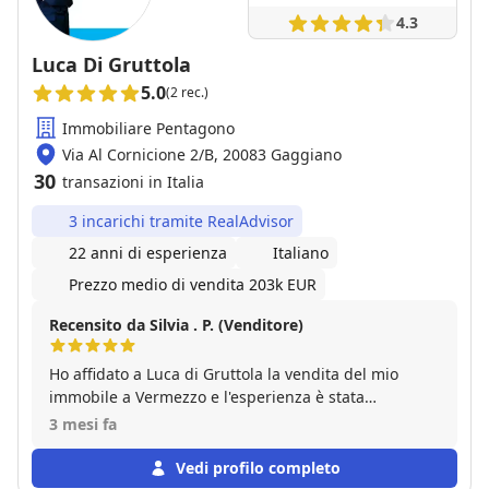
4.3
Luca Di Gruttola
5.0
(2 rec.)
Immobiliare Pentagono
Via Al Cornicione 2/B, 20083 Gaggiano
30
transazioni in Italia
3 incarichi tramite RealAdvisor
22 anni di esperienza
Italiano
Prezzo medio di vendita 203k EUR
Recensito da Silvia . P. (Venditore)
Ho affidato a Luca di Gruttola la vendita del mio
immobile a Vermezzo e l'esperienza è stata
eccellente. Luca ha saputo posizionare la casa sul
3 mesi fa
mercato in modo impeccabile, portando solo
acquirenti qualificati e concludendo la vendita in
Vedi profilo completo
tempi brevi e al giusto prezzo. La sua gestione della