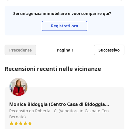
flessibile anche per aggiornamenti periodici e
comunicazioni. Vivamente consigliato a chi cerca
Sei un'agenzia immobiliare e vuoi comparire qui?
serietà ed efficienza.
Registrati ora
Precedente
Pagina 1
Successivo
Recensioni recenti nelle vicinanze
Monica Bidoggia (Centro Casa di Bidoggia
Monica & C. sas)
Recensito da Roberta . C. (Venditore in Casnate Con
Bernate)