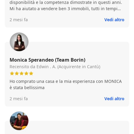
disponibilità e la competenza dimostrate in questi anni.
Mi ha aiutato a vendere ben 3 immobili, tutti in tempi
rapidissimi e con grande attenzione a ogni dettaglio. È
2 mesi fa
Vedi altro
una persona affidabile, sempre presente e capace di
gestire ogni fase della vendita con serietà e tranquillità.
Grazie alla sua esperienza e alla sua capacità di capire il
mercato, ogni operazione si è conclusa nel migliore dei
modi. Consiglio assolutamente Veronica (Immobiliare
Castello Carimate)a chiunque voglia vendere casa con
serenità e ottenere risultati concreti.
Monica Sperandeo (Team Borin)
Recensito da Edwin . A. (Acquirente in Cantù)
Ho comprato una casa e la mia esperienza con MONICA
è stata bellissima
2 mesi fa
Vedi altro