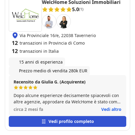
WelcHome Soluzioni Immobiliari
5.0
(1)
Via Provinciale 16/e, 22038 Tavernerio
12
transazioni in Provincia di Como
12
transazioni in Italia
15 anni di esperienza
Prezzo medio di vendita 280k EUR
Recensito da Giulia G. (Acquirente)
Dopo alcune esperienze decisamente spiacevoli con
altre agenzie, approdare da WelcHome è stato come
trovare un'oasi nel deserto. Tutto il team si è
circa 2 mesi fa
Vedi altro
dimostrato estremamente professionale, ma il nostro
ringraziamento speciale va a Elena Puzone, che è
Vedi profilo completo
stata semplicemente fantastica. Abbiamo acquistato
con lei la nostra prima casa e, diciamoci la verità: per