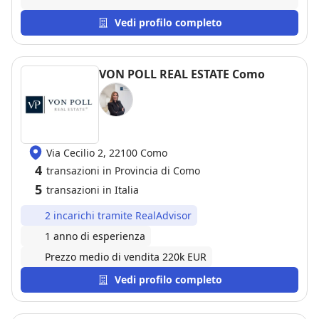
dimostrato molto disponibile, corretto e trasparente
nella comunicazione, tenendoci aggiornati sulle
Vedi profilo completo
varie fasi della trattativa. Nonostante alcune
difficoltà tecnico-burocratiche poi prontamente
risolte, la vendita si è conclusa positivamente. Lo
VON POLL REAL ESTATE Como
ringraziamo per la disponibilità e il supporto fornito.
Via Cecilio 2, 22100 Como
4
transazioni in Provincia di Como
5
transazioni in Italia
2 incarichi tramite RealAdvisor
1 anno di esperienza
Prezzo medio di vendita 220k EUR
Vedi profilo completo