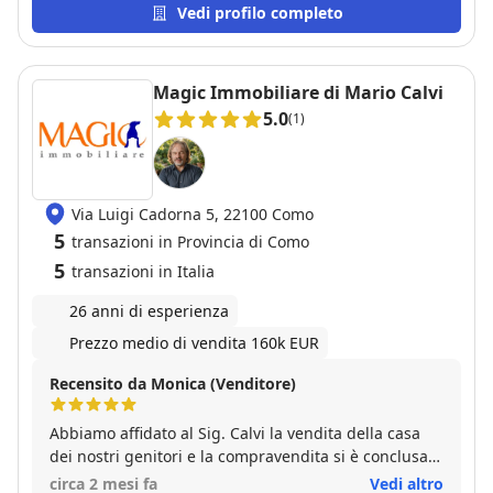
"dileguarsi" dopo la firma del compromesso, cosa
Vedi profilo completo
che purtroppo accade sovente. Persona gentile,
affidabile e, soprattutto, competente. Consiglio
vivamente.
Magic Immobiliare di Mario Calvi
5.0
(1)
Via Luigi Cadorna 5, 22100 Como
5
transazioni in Provincia di Como
5
transazioni in Italia
26 anni di esperienza
Prezzo medio di vendita 160k EUR
Recensito da Monica (Venditore)
Abbiamo affidato al Sig. Calvi la vendita della casa
dei nostri genitori e la compravendita si è conclusa
in tempi molto rapidi. Durante il percorso si è
circa 2 mesi fa
Vedi altro