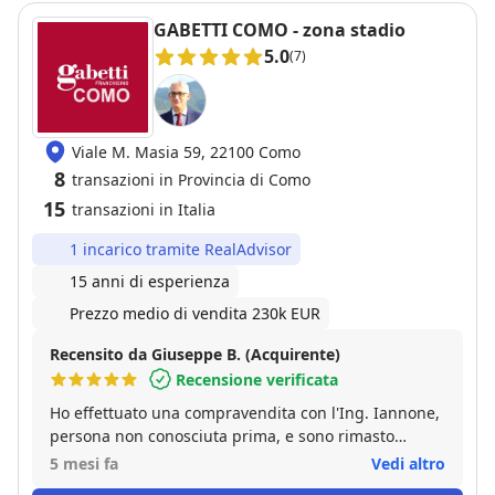
la maggior parte del tempo non avevamo la minima
GABETTI COMO - zona stadio
idea di cosa stessimo facendo. Elena ha mostrato
5.0
(7)
una pazienza da santa, sopportandoci e
supportandoci in ogni momento. Ha risposto a ogni
nostra domanda con un'efficacia e un'esperienza
disarmanti, anche quando ha dovuto spiegarci le
Viale M. Masia 59, 22100 Como
stesse cose per la decima volta. Sempre disponibile,
8
preparatissima e dotata di una calma invidiabile. Se
transazioni in Provincia di Como
cercate qualcuno che non solo vi trovi casa, ma che
15
transazioni in Italia
vi guidi passo dopo passo senza farvi prendere dal
panico, Elena e l'agenzia WelcHome sono una
1 incarico tramite RealAdvisor
garanzia assoluta. Grazie ancora di tutto!
15 anni di esperienza
Prezzo medio di vendita 230k EUR
Recensito da Giuseppe B. (Acquirente)
Recensione verificata
Ho effettuato una compravendita con l'Ing. Iannone,
persona non conosciuta prima, e sono rimasto
pienamente soddisfatto. Mi ha seguito nelle varie
5 mesi fa
Vedi altro
fasi della trattativa, a volte anche complicata, senza