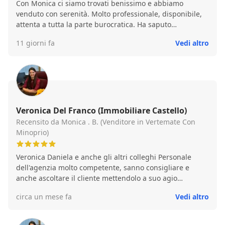
Con Monica ci siamo trovati benissimo e abbiamo
venduto con serenità. Molto professionale, disponibile,
attenta a tutta la parte burocratica. Ha saputo
valorizzare al meglio il nostro immobile e ha trovato
11 giorni fa
Vedi altro
l'acquirente giusto nei tempi che aveva promesso.
Consiglio vivamente Monica e la sua agenzia per chi
vuole vendere in sicurezza senza perdere tempo e
denaro.
Veronica Del Franco (Immobiliare Castello)
Recensito da Monica . B. (Venditore in Vertemate Con
Minoprio)
Veronica Daniela e anche gli altri colleghi Personale
dell'agenzia molto competente, sanno consigliare e
anche ascoltare il cliente mettendolo a suo agio
risolvendo e chiarendo i suoi dubbi o titubanze e
circa un mese fa
Vedi altro
problematiche che possono sorgere durante una
trattativa ...e molto disponibili..