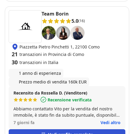
agenzia per chi vuole vendere in sicurezza senza
perdere tempo e denaro.
Team Borin
5.0
(16)
Piazzetta Pietro Pinchetti 1, 22100 Como
21
transazioni in Provincia di Como
30
transazioni in Italia
1 anno di esperienza
Prezzo medio di vendita 160k EUR
Recensito da Rossella D. (Venditore)
Recensione verificata
Abbiamo contattato Vito per la vendita del nostro
immobile, è stato fin da subito puntuale, disponibile
e professionale nella gestione della pratica,
7 giorni fa
Vedi altro
nell’accoglienza delle nostre richieste e nel seguirci
passo passo nella vendita. Consiglio Vito per la sua