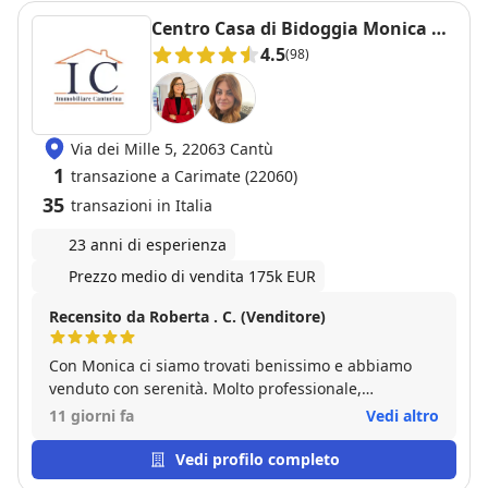
Centro Casa di Bidoggia Monica &
C. sas
4.5
(98)
Via dei Mille 5, 22063 Cantù
1
transazione a Carimate (22060)
35
transazioni in Italia
23 anni di esperienza
Prezzo medio di vendita 175k EUR
Recensito da Roberta . C. (Venditore)
Con Monica ci siamo trovati benissimo e abbiamo
venduto con serenità. Molto professionale,
disponibile, attenta a tutta la parte burocratica. Ha
11 giorni fa
Vedi altro
saputo valorizzare al meglio il nostro immobile e ha
trovato l'acquirente giusto nei tempi che aveva
Vedi profilo completo
promesso. Consiglio vivamente Monica e la sua