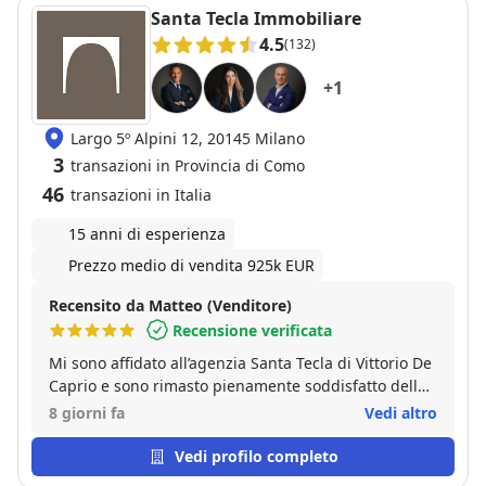
Santa Tecla Immobiliare
4.5
(132)
+
1
Largo 5º Alpini 12, 20145 Milano
3
transazioni in Provincia di Como
46
transazioni in Italia
15 anni di esperienza
Prezzo medio di vendita 925k EUR
Recensito da Matteo (Venditore)
Recensione verificata
Mi sono affidato all’agenzia Santa Tecla di Vittorio De
Caprio e sono rimasto pienamente soddisfatto della
sua competenza, professionalità e conoscenza del
8 giorni fa
Vedi altro
mercato milanese. La gestione dell’incarico è stata
attenta e lineare, con grande cura per le esigenze
Vedi profilo completo
del cliente ed anche delle controparti. Tempestivo e