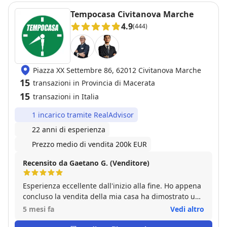
Tempocasa Civitanova Marche
4.9
(444)
Piazza XX Settembre 86, 62012 Civitanova Marche
15
transazioni in Provincia di Macerata
15
transazioni in Italia
1 incarico tramite RealAdvisor
22 anni di esperienza
Prezzo medio di vendita 200k EUR
Recensito da Gaetano G. (Venditore)
Esperienza eccellente dall'inizio alla fine. Ho appena
concluso la vendita della mia casa ha dimostrato una
professionalità assoluta e la giusta dose di umanità.
5 mesi fa
Vedi altro
Mi hanno seguito non solo nella fase commerciale,