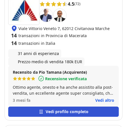
4.5
(72)
Viale Vittorio Veneto 7, 62012 Civitanova Marche
14
transazioni in Provincia di Macerata
14
transazioni in Italia
31 anni di esperienza
Prezzo medio di vendita 180k EUR
Recensito da Pio Tamana (Acquirente)
Recensione verificata
Ottimo agente, onesto e ha anche assistito alla post-
vendita, un eccellente agente super consigliato, che
si prende cura del proprio cliente fino all atto
3 mesi fa
Vedi altro
notarile e anche dopo!!
Vedi profilo completo