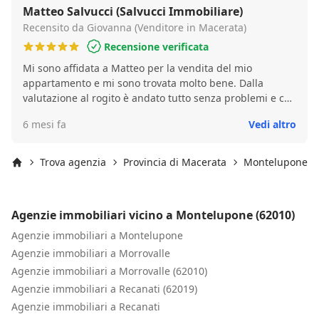
Matteo Salvucci (Salvucci Immobiliare)
Recensito da Giovanna (Venditore in Macerata)
Recensione verificata
Mi sono affidata a Matteo per la vendita del mio
appartamento e mi sono trovata molto bene. Dalla
valutazione al rogito è andato tutto senza problemi e con
la giusta attenzione. Consiglio l’agenzia Salvucci
6 mesi fa
Vedi altro
Immobiliare per la serietà, la disponibilità e l’affidabilità
dimostrate.
Trova agenzia
Provincia di Macerata
Montelupone
Inizio
Agenzie immobiliari vicino a Montelupone (62010)
Agenzie immobiliari a Montelupone
Agenzie immobiliari a Morrovalle
Agenzie immobiliari a Morrovalle (62010)
Agenzie immobiliari a Recanati (62019)
Agenzie immobiliari a Recanati