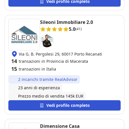
aggiornandomi costantemente, trovando
Vedi profilo completo
l'acquirente giusto e trattando con efficenza, tutti in
tempi super rapidi. Inoltre mi hanno seguito nella
complessa gestione burocratica (documenti
Sileoni Immobiliare 2.0
condominiali, relazioni con il notaio, conteggi
5.0
(41)
bancari). Un'assistenza davvero a 360 gradi fino al
giorno del rogito. Consigliatissimi per chi cerca
serietà, trasparenza e zero stress!
Via G. B. Pergolesi 29, 60017 Porto Recanati
14
transazioni in Provincia di Macerata
15
transazioni in Italia
2 incarichi tramite RealAdvisor
23 anni di esperienza
Prezzo medio di vendita 145k EUR
Vedi profilo completo
Dimensione Casa