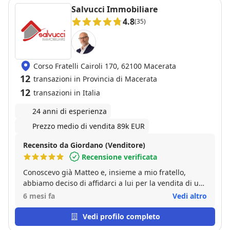
Salvucci Immobiliare
4.8
(35)
Corso Fratelli Cairoli 170, 62100 Macerata
12
transazioni in Provincia di Macerata
12
transazioni in Italia
24 anni di esperienza
Prezzo medio di vendita 89k EUR
Recensito da Giordano (Venditore)
Recensione verificata
Conoscevo già Matteo e, insieme a mio fratello,
abbiamo deciso di affidarci a lui per la vendita di un
immobile di famiglia. La vendita è andata bene ed è
6 mesi fa
Vedi altro
stata conclusa in tempi brevi, con soddisfazione da
parte di entrambi.
Vedi profilo completo