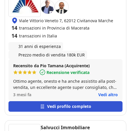
Viale Vittorio Veneto 7, 62012 Civitanova Marche
14
transazioni in Provincia di Macerata
14
transazioni in Italia
31 anni di esperienza
Prezzo medio di vendita 180k EUR
Recensito da Pio Tamana (Acquirente)
Recensione verificata
Ottimo agente, onesto e ha anche assistito alla post-
vendita, un eccellente agente super consigliato, che
si prende cura del proprio cliente fino all atto
3 mesi fa
Vedi altro
notarile e anche dopo!!
Vedi profilo completo
Salvucci Immobiliare