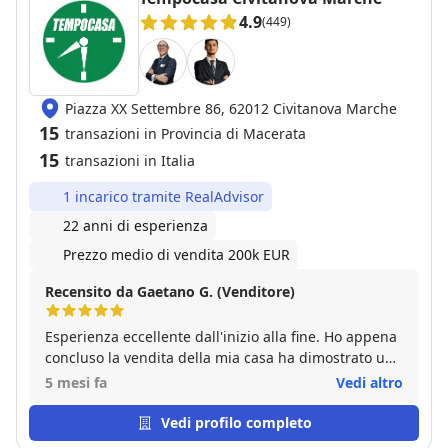
4.9
(449)
Piazza XX Settembre 86, 62012 Civitanova Marche
15
transazioni in Provincia di Macerata
15
transazioni in Italia
1 incarico tramite RealAdvisor
22 anni di esperienza
Prezzo medio di vendita 200k EUR
Recensito da Gaetano G. (Venditore)
Esperienza eccellente dall'inizio alla fine. Ho appena
concluso la vendita della mia casa ha dimostrato una
professionalità assoluta e la giusta dose di umanità.
5 mesi fa
Vedi altro
Mi hanno seguito non solo nella fase commerciale,
aggiornandomi costantemente, trovando
Vedi profilo completo
l'acquirente giusto e trattando con efficenza, tutti in