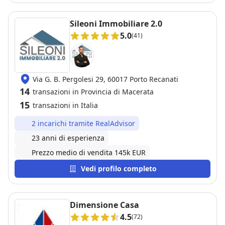
tempi super rapidi. Inoltre mi hanno seguito nella
complessa gestione burocratica (documenti
Sileoni Immobiliare 2.0
condominiali, relazioni con il notaio, conteggi
5.0
(41)
bancari). Un'assistenza davvero a 360 gradi fino al
giorno del rogito. Consigliatissimi per chi cerca
serietà, trasparenza e zero stress!
Via G. B. Pergolesi 29, 60017 Porto Recanati
14
transazioni in Provincia di Macerata
15
transazioni in Italia
2 incarichi tramite RealAdvisor
23 anni di esperienza
Prezzo medio di vendita 145k EUR
Vedi profilo completo
Dimensione Casa
4.5
(72)