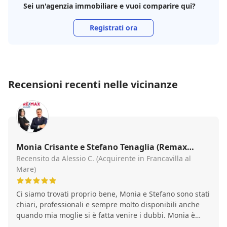
Sei un'agenzia immobiliare e vuoi comparire qui?
sempre una comunicazione chiara e puntuale. In un
settore dove affidabilità e competenza fanno davvero
Registrati ora
la differenza, rappresenta una garanzia. Se cercate
un’agente immobiliare che lavori con professionalità,
determinazione e grande attenzione verso il cliente,
la consiglio senza alcuna esitazione.
Recensioni recenti nelle vicinanze
Monia Crisante e Stefano Tenaglia (Remax
Lilium)
Recensito da Alessio C. (Acquirente in Francavilla al
Mare)
Ci siamo trovati proprio bene, Monia e Stefano sono stati
chiari, professionali e sempre molto disponibili anche
quando mia moglie si è fatta venire i dubbi. Monia è
stata gentilissima nel modo in cui ci ha spiegato, sempre