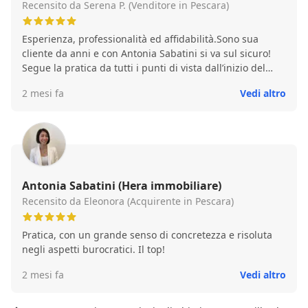
secondo le previsioni e esaudendo tutte le nostre
Recensito da Serena P. (Venditore in Pescara)
aspettative. Ringraziamo Monia e Stefano e tutti i loro
collaboratori per l’attenzione e la pazienza con cui ci
Esperienza, professionalità ed affidabilità.Sono sua
hanno accolti.
cliente da anni e con Antonia Sabatini si va sul sicuro!
Segue la pratica da tutti i punti di vista dall’inizio del
mandato sino al rogito, risolvendo qualsiasi tipo di
2 mesi fa
Vedi altro
problematica in modo impeccabile!
Antonia Sabatini (Hera immobiliare)
Recensito da Eleonora (Acquirente in Pescara)
Pratica, con un grande senso di concretezza e risoluta
negli aspetti burocratici. Il top!
2 mesi fa
Vedi altro