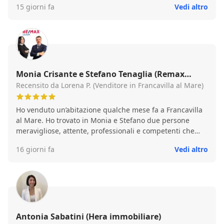
15 giorni fa
Vedi altro
con estrema professionalità, la situazione aiutandoci a
fare la scelta migliore. Siamo molto soddisfatti del
trattamento e dell'acquisto.
Monia Crisante e Stefano Tenaglia (Remax
Lilium)
Recensito da Lorena P. (Venditore in Francavilla al Mare)
Ho venduto un’abitazione qualche mese fa a Francavilla
al Mare. Ho trovato in Monia e Stefano due persone
meravigliose, attente, professionali e competenti che
hanno saputo valorizzare e capire le nostre necessità.
16 giorni fa
Vedi altro
Monia è stata sempre presente in tutte le fasi della
vendita, nella valutazione delll’immobile ha saputo
soddisfare tutte le nostre richieste e chiarire i nostri
dubbi. E’stata scrupolosa nel pubblicizzare il nostro
immobile e preparata nell’ accogliere le persone
interessate. Durante la vendita ci ha supportato in tutte
le fasi burocratiche e abbiamo chiuso l’atto di vendita
Antonia Sabatini (Hera immobiliare)