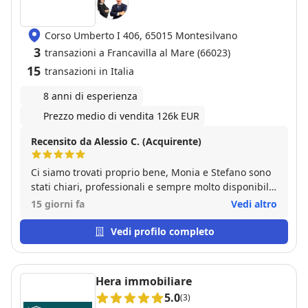
Corso Umberto I 406, 65015 Montesilvano
3
transazioni a Francavilla al Mare (66023)
15
transazioni in Italia
8 anni di esperienza
Prezzo medio di vendita 126k EUR
Recensito da Alessio C. (Acquirente)
Ci siamo trovati proprio bene, Monia e Stefano sono
stati chiari, professionali e sempre molto disponibili
anche quando mia moglie si è fatta venire i dubbi.
15 giorni fa
Vedi altro
Monia è stata gentilissima nel modo in cui ci ha
spiegato, sempre con estrema professionalità, la
Vedi profilo completo
situazione aiutandoci a fare la scelta migliore. Siamo
molto soddisfatti del trattamento e dell'acquisto.
Hera immobiliare
5.0
(3)