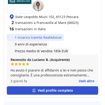
Viale Leopoldo Muzii 102, 65123 Pescara
2
transazioni a Francavilla al Mare (66023)
16
transazioni in Italia
1 incarico tramite RealAdvisor
9 anni di esperienza
Prezzo medio di vendita 185k EUR
Recensito da Luciano B. (Acquirente)
Ho avuto il piacere di affidarmi a lei e non posso che
consigliarla. È una professionista estremamente
preparata, seria e sempre disponibile. Fin dal primo
2 giorni fa
Vedi altro
incontro si è dimostrata attenta alle mie esigenze,
trasparente in ogni fase e molto risoluta nel trovare
Vedi profilo completo
la soluzione migliore. Quello che ho apprezzato di
più è la sua capacità di seguire ogni dettaglio con
precisione, senza lasciare nulla al caso, mantenendo