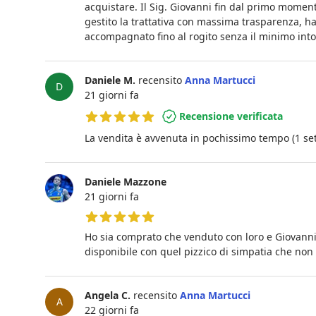
acquistare. Il Sig. Giovanni fin dal primo momen
gestito la trattativa con massima trasparenza, 
accompagnato fino al rogito senza il minimo into
Daniele M.
recensito
Anna Martucci
D
21 giorni fa
Recensione verificata
5 su 5 stelle
La vendita è avvenuta in pochissimo tempo (1 se
Daniele Mazzone
21 giorni fa
5 su 5 stelle
Ho sia comprato che venduto con loro e Giovann
disponibile con quel pizzico di simpatia che non
Angela C.
recensito
Anna Martucci
A
22 giorni fa