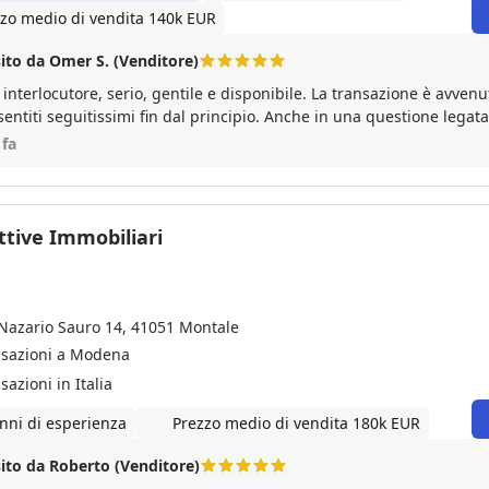
zo medio di vendita 140k EUR
ito da Omer S. (Venditore)
interlocutore, serio, gentile e disponibile. La transazione è avvenu
entiti seguitissimi fin dal principio. Anche in una questione legata
i ha assistiti con perizia e serietà. Da consigliare assolutamente.
 fa
ttive Immobiliari
 Nazario Sauro 14, 41051 Montale
nsazioni a Modena
sazioni in Italia
nni di esperienza
Prezzo medio di vendita 180k EUR
ito da Roberto (Venditore)