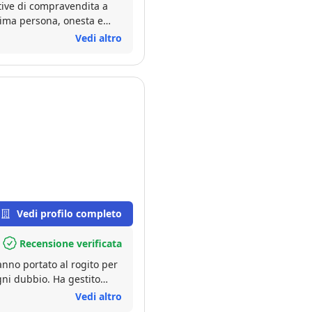
ative di compravendita a
ssima persona, onesta e
sempre a chiamate e
Vedi altro
gli immobili. Conosce
 senso mi ha sempre
Vedi profilo completo
Recensione verificata
anno portato al rogito per
gni dubbio. Ha gestito
rando anche un rapporto di
Vedi altro
to non esiterei a