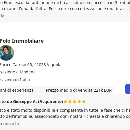
 Francesco da tanti anni e mi ha assistito con successo in 3 tratt
a di anni l'una dall'altra. Posso dire con certezza che è una bravi
losa. Ti segue in tutti i passaggi della compravendita e risponde 
 fa
gi con velocità. E' anche concreto nella valutazione del prezzo de
molti professionisti validi come notai e geometri; anche in questo
iato bene. Per me 5 stelle piene.
Polo Immobiliare
 Enrico Caruso 65, 41058 Vignola
nsazione a Modena
sazioni in Italia
nni di esperienza
Prezzo medio di vendita 221k EUR
ito da Giuseppe A. (Acquirente)
co è stato molto disponibile e competente in tutte le fase che ci h
isto dell'immobile, assecondato ogni nostra richiesta e chiarendo o
le fasi della compravendita in maniera molto professionale, instau
un mese fa
 reciproco. Lo consiglio vivamente, se dovessi fare un nuovo acquis