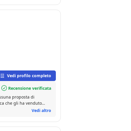
Vedi profilo completo
Recensione verificata
ca che gli ha venduto
tazione della casa e gli ho
Vedi altro
to l'appartamento al
 degli acquirenti fino al
con Cristiano perciò lo