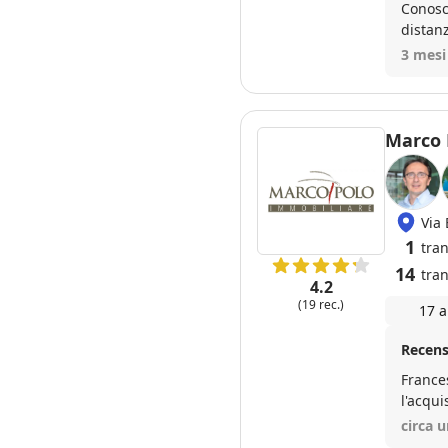
Conosco
distanz
scrupo
3 mesi
messag
anche 
consigl
Marco 
Via
1
tra
14
tran
4.2
(19 rec.)
17 a
Recens
Frances
l'acqu
tutte 
circa 
fiducia