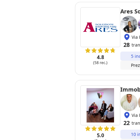
Ares So
Via 
28
tran
5 in
4.8
(58 rec.)
Prez
Immobi
Via 
22
tran
10 i
5.0