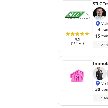
consigl
SILC I
Via
4
tra
15
tran
4.9
(115 rec.)
27 a
Immobi
Via 
30
tran
1 an