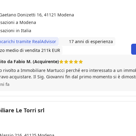
 Gaetano Donizetti 16, 41121 Modena
nsazioni a Modena
sazioni in Italia
ncarichi tramite RealAdvisor
17 anni di esperienza
zo medio di vendita 211k EUR
ito da Fabio M. (Acquirente)
o rivolto a Immobiliare Martucci perché ero interessato a un immob
ravo acquistare. Il Sig. Giovanni fin dal primo momento si è dimost
nale: ha gestito la trattativa con massima trasparenza, ha chiarito
ni fa
ntazione e mi ha accompagnato fino al rogito senza il minimo into
abile
iare Le Torri srl
 Alassio 216, 41125 Modena