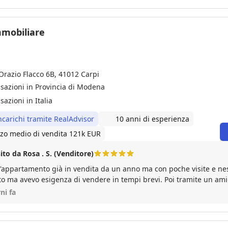
ttarlo.
mmobiliare
Orazio Flacco 6B, 41012 Carpi
nsazioni in Provincia di Modena
sazioni in Italia
ncarichi tramite RealAdvisor
10 anni di esperienza
zo medio di vendita 121k EUR
ito da Rosa . S. (Venditore)
à in vendita da un anno ma con poche visite e nessuna proposta di
to ma avevo esigenza di vendere in tempi brevi. Poi tramite un ami
 conosciuto Cristiano di Polis Immobiliare che mi ha fatto una valu
ni fa
'incarico di vendita. In poco tempo dopo qualche visita mi ha vendu
giusto. Tra l'altro ha seguito tutte le fasi della vendita e del mutuo
 sempre in modo professionale. Mi sono travata davvero molto bene 