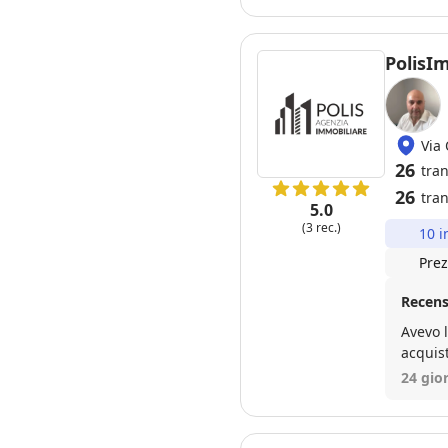
riconta
PolisI
Via 
26
tra
26
tran
5.0
(3 rec.)
10 i
Prez
Recens
Avevo l'appartamento gi
acquis
casa ho
24 gior
dato l
prezzo 
rogito