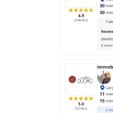
30
tra
30
tran
4.9
(124 rec.)
7 an
Recens
Gentili
6 mesi
immobi
Lar
11
tra
15
tran
5.0
(12 rec.)
2 in