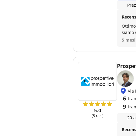
Prez
Recens
Ottimo 
siamo s
Mauro c
5 mesi
Prospe
Via
6
tra
9
tran
5.0
(5 rec.)
20 a
Recens