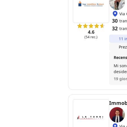
Via
30
tra
32
tran
4.6
(54 rec.)
11 i
Prez
Recens
Mi son
deside
eccezio
19 gior
docume
impecc
Immobil
Via