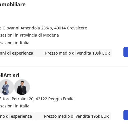
io molto volentieri a chi ha necessità di vendere casa. Grazie di tut
mmobiliare
le Giovanni Amendola 236/b, 40014 Crevalcore
nsazioni in Provincia di Modena
sazioni in Italia
nni di esperienza
Prezzo medio di vendita 139k EUR
lArt srl
Ettore Petrolini 20, 42122 Reggio Emilia
sazioni in Italia
no di esperienza
Prezzo medio di vendita 195k EUR