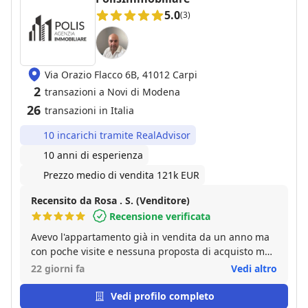
5.0
(3)
Via Orazio Flacco 6B, 41012 Carpi
2
transazioni a Novi di Modena
26
transazioni in Italia
10 incarichi tramite RealAdvisor
10 anni di esperienza
Prezzo medio di vendita 121k EUR
Recensito da Rosa . S. (Venditore)
Recensione verificata
Avevo l'appartamento già in vendita da un anno ma
con poche visite e nessuna proposta di acquisto ma
avevo esigenza di vendere in tempi brevi. Poi tramite
22 giorni fa
Vedi altro
un amica che gli ha venduto casa ho conosciuto
Cristiano di Polis Immobiliare che mi ha fatto una
Vedi profilo completo