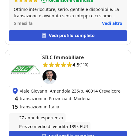
Recensione verificata
Ottimo interlocutore, serio, gentile e disponibile. La
transazione è avvenuta senza intoppi e ci siamo
sentiti seguitissimi fin dal principio. Anche in una
5 mesi fa
Vedi altro
questione legata al fotovoltaico presente, Mauro ci
ha assistiti con perizia e serietà. Da consigliare
Vedi profilo completo
assolutamente.
SILC Immobiliare
4.9
(115)
Viale Giovanni Amendola 236/b, 40014 Crevalcore
4
transazioni in Provincia di Modena
15
transazioni in Italia
27 anni di esperienza
Prezzo medio di vendita 139k EUR