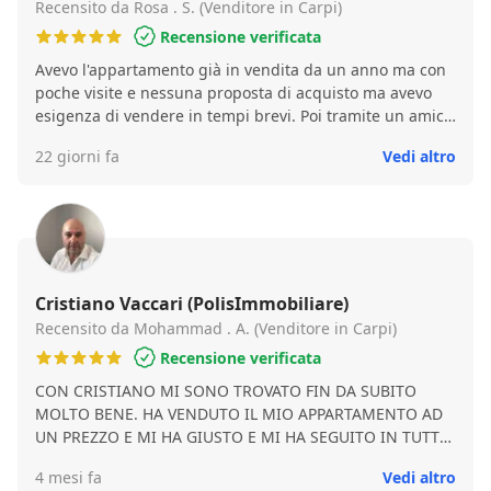
Recensito da Rosa . S. (Venditore in Carpi)
Recensione verificata
Avevo l'appartamento già in vendita da un anno ma con
poche visite e nessuna proposta di acquisto ma avevo
esigenza di vendere in tempi brevi. Poi tramite un amica
che gli ha venduto casa ho conosciuto Cristiano di Polis
22 giorni fa
Vedi altro
Immobiliare che mi ha fatto una valutazione della casa e
gli ho dato l'incarico di vendita. In poco tempo dopo
qualche visita mi ha venduto l'appartamento al prezzo
giusto. Tra l'altro ha seguito tutte le fasi della vendita e
del mutuo degli acquirenti fino al rogito sempre in modo
professionale. Mi sono travata davvero molto bene con
Cristiano perciò lo consiglio molto volentieri a chi ha
Cristiano Vaccari (PolisImmobiliare)
necessità di vendere casa. Grazie di tutto. Rosa.
Recensito da Mohammad . A. (Venditore in Carpi)
Recensione verificata
CON CRISTIANO MI SONO TROVATO FIN DA SUBITO
MOLTO BENE. HA VENDUTO IL MIO APPARTAMENTO AD
UN PREZZO E MI HA GIUSTO E MI HA SEGUITO IN TUTTE
LE FASI DELLA VENDITA. MOLTO PREPARATO E
4 mesi fa
Vedi altro
PROFESSIONALE. LO CONSIGLIO A TUTTE LE PERSONE