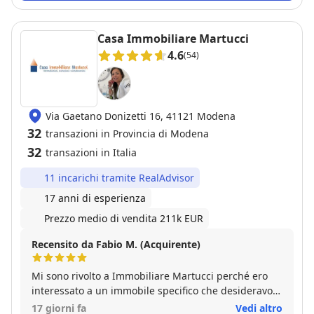
valutazione della casa e gli ho dato l'incarico di
vendita. In poco tempo dopo qualche visita mi ha
venduto l'appartamento al prezzo giusto. Tra l'altro
Casa Immobiliare Martucci
ha seguito tutte le fasi della vendita e del mutuo
4.6
(54)
degli acquirenti fino al rogito sempre in modo
professionale. Mi sono travata davvero molto bene
con Cristiano perciò lo consiglio molto volentieri a
chi ha necessità di vendere casa. Grazie di tutto.
Via Gaetano Donizetti 16, 41121 Modena
Rosa.
32
transazioni in Provincia di Modena
32
transazioni in Italia
11 incarichi tramite RealAdvisor
17 anni di esperienza
Prezzo medio di vendita 211k EUR
Recensito da Fabio M. (Acquirente)
Mi sono rivolto a Immobiliare Martucci perché ero
interessato a un immobile specifico che desideravo
acquistare. Il Sig. Giovanni fin dal primo momento si
17 giorni fa
Vedi altro