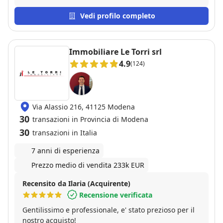
è dimostrato un professionista eccezionale: ha
gestito la trattativa con massima trasparenza, ha
Vedi profilo completo
chiarito ogni mio dubbio sulla documentazione e mi
ha accompagnato fino al rogito senza il minimo
intoppo. Un servizio impeccabile
Immobiliare Le Torri srl
4.9
(124)
Via Alassio 216, 41125 Modena
30
transazioni in Provincia di Modena
30
transazioni in Italia
7 anni di esperienza
Prezzo medio di vendita 233k EUR
Recensito da Ilaria (Acquirente)
Recensione verificata
Gentilissimo e professionale, e' stato prezioso per il
nostro acquisto!