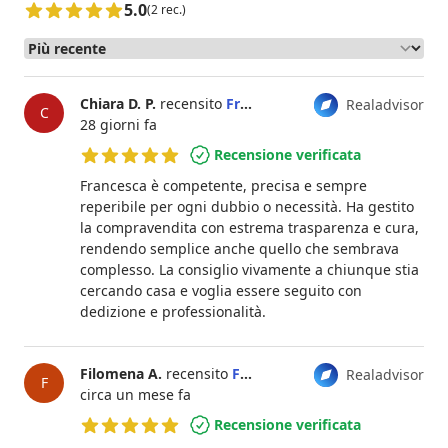
5.0
(2 rec.)
Chiara D. P.
recensito
Francesca Scarantino
Realadvisor
C
28 giorni fa
Recensione verificata
5 su 5 stelle
Francesca è competente, precisa e sempre
reperibile per ogni dubbio o necessità. Ha gestito
la compravendita con estrema trasparenza e cura,
rendendo semplice anche quello che sembrava
complesso. La consiglio vivamente a chiunque stia
cercando casa e voglia essere seguito con
dedizione e professionalità.
Filomena A.
recensito
Francesca Scarantino
Realadvisor
F
circa un mese fa
Recensione verificata
5 su 5 stelle