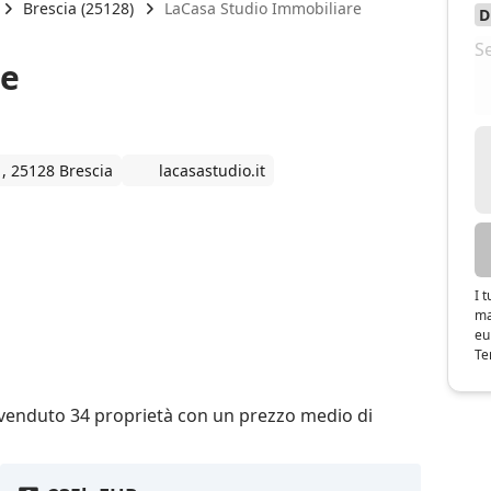
Brescia (25128)
LaCasa Studio Immobiliare
re
1, 25128 Brescia
lacasastudio.it
I 
ma
eu
Te
 venduto 34 proprietà con un prezzo medio di