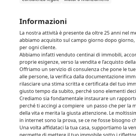
Informazioni
La nostra attività è presente da oltre 25 anni nel m
abbiamo acquisito sul campo giorno dopo giorno, c
per ogni cliente.

Abbiamo infatti venduto centinai di immobili, ac
proprie esigenze, verso la vendita e l’acquisto dell
Offriamo un servizio di consulenza che pone le tue 
alle persone, la verifica dalla documentazione immobil
rilasciare una stima scritta e certificata del tuo i
giusto tempo da subito, perché sono elementi decisi
Crediamo sia fondamentale instaurare un rapporto fi
perché ti accingi a compiere  un passo che per la m
della vita e merita la giusta attenzione. Le moltiss
in internet sono la prova, se ce ne fosse bisogno ch
Una volta affidataci la tua casa, supportiamo la ve
permette di mettere il tuo immobile sotto i riflettori