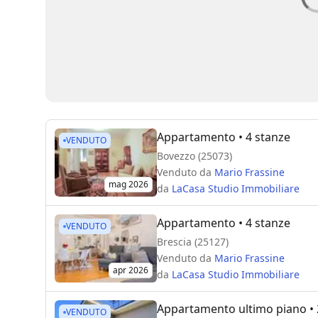
Appartamento
• 4 stanze
VENDUTO
Bovezzo (25073)
Venduto da
Mario Frassine
mag 2026
da
LaCasa Studio Immobiliare
Appartamento
• 4 stanze
VENDUTO
Brescia (25127)
Venduto da
Mario Frassine
apr 2026
da
LaCasa Studio Immobiliare
Appartamento ultimo piano
• 
VENDUTO