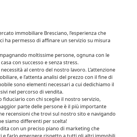
ercato immobiliare Bresciano, l’esperienza che 
i ha permesso di affinare un servizio su misura 
compagnando moltissime persone, ognuna con le 
a casa con successo e senza stress.

necessità al centro del nostro lavoro. L’attenzione 
iare, e l’attenta analisi del prezzo con il fine di 
mmobile sono elementi necessari a cui dedichiamo il 
vi nel percorso di vendita.

duciario con chi sceglie il nostro servizio, 
aggior parte delle persone è il più importante 
ime recensioni che trovi sul nostro sito e navigando 
e siamo differenti per scelta!

ndita con un preciso piano di marketing che 
 e farlo emergere rispetto a tutti gli altri immobili 