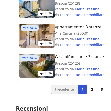
Brescia (25128)
Venduto da
Mario Frassine
apr 2026
da
LaCasa Studio Immobiliare
Appartamento
• 3 stanze
VENDUTO
Villa Carcina (25069)
Venduto da
Mario Frassine
apr 2026
da
LaCasa Studio Immobiliare
Casa bifamiliare
• 3 stanze
VENDUTO
Brescia (25125)
Venduto da
Mario Frassine
apr 2026
da
LaCasa Studio Immobiliare
Precedente
1
2
3
Recensioni