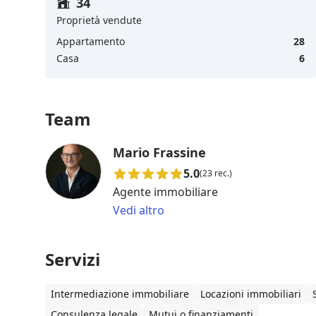
34
Proprietà vendute
Appartamento
28
Casa
6
Team
Mario Frassine
5.0
(23 rec.)
Agente immobiliare
Vedi altro
Servizi
Intermediazione immobiliare
Locazioni immobiliari
Consulenza legale
Mutui o finanziamenti