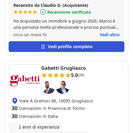
Recensito da Claudio G. (Acquirente)
Recensione verificata
Ho acquistato un immobile a giugno 2026, Marco è
una persona molto professionale e precisa puntuale
e soprattutto chiara. Assolutamente consigliato.
circa un mese fa
Vedi altro
Grazie
Vedi profilo completo
Gabetti Grugliasco
5.0
(28)
Viale A Gramsci 86, 10095 Grugliasco
30
transazioni in Provincia di Torino
30
transazioni in Italia
2 anni di esperienza