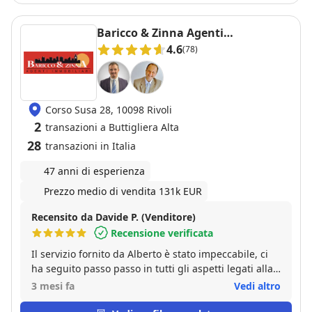
valutazione accurata, strategia di vendita efficace,
comunicazione chiara e costante e una gestione
Baricco & Zinna Agenti
attenta di tutte le fasi della trattativa. Mi sono sentito
Immobiliari
4.6
(78)
seguito e tutelato in ogni momento, con la certezza
di essere in mani esperte. Oltre alla preparazione
tecnica, ho apprezzato molto la cortesia, l’educazione
e l’attenzione verso le mie esigenze, qualità che
Corso Susa 28, 10098 Rivoli
fanno davvero la differenza. Consiglio vivamente
2
questo professionista a chiunque desideri vendere o
transazioni a Buttigliera Alta
acquistare un immobile con serenità e risultati
28
transazioni in Italia
concreti.
47 anni di esperienza
Prezzo medio di vendita 131k EUR
Recensito da Davide P. (Venditore)
Recensione verificata
Il servizio fornito da Alberto è stato impeccabile, ci
ha seguito passo passo in tutti gli aspetti legati alla
vendita del nostro immobile, fornendoci supporto
3 mesi fa
Vedi altro
continuo e presenza costante. Anche in passato mi