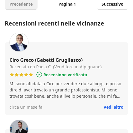
Precedente
Pagina 1
Successivo
Recensioni recenti nelle vicinanze
Ciro Greco (Gabetti Grugliasco)
Recensito da Paola C. (Venditore in Alpignano)
Recensione verificata
Mi sono affidata a Ciro per vendere due alloggi, e posso
dire di aver trovato un grande professionista. Mi sono
trovata cosi’ bene, anche a livello personale, che mi fa
piacere passare a salutare in Agenzia per due
circa un mese fa
Vedi altro
chiacchiere o un caffe’… ☕️ Credo che questo sia il suo
valore aggiunto: non solo saper concludere un affare,
ma instaurare una relazione con il cliente, lasciando un
buon ricordo 😊