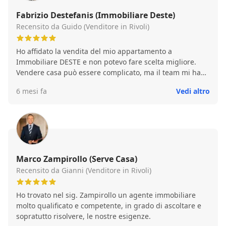
Alberto è stato molto bravo a valutare l'immobile. Mi
hanno stupito, lui e suo papà, per la loro professionalità,
Fabrizio Destefanis (Immobiliare Deste)
non solo in termini commerciali, ma anche per le loro
Recensito da Guido (Venditore in Rivoli)
competenze tecniche sugli immobili, sono in grado di
risolvere qualsiasi tipo di problema. Non è gente che
Ho affidato la vendita del mio appartamento a
pensa solo alla provvigione, hanno un nome da
Immobiliare DESTE e non potevo fare scelta migliore.
difendere. Ho mandato dei miei amici da loro, so che
Vendere casa può essere complicato, ma il team mi ha
hanno venduto la loro casa a prezzo pieno, mi hanno
seguito passo dopo passo con estrema trasparenza. •
fatto fare pure bella figura 😊. Lo consiglio come agente
6 mesi fa
Vedi altro
Valutazione: Onesta e centrata rispetto al mercato
immobiliare 🔝
attuale. • Marketing: Servizio fotografico di alto livello
che ha valorizzato l'immobile. • Risultato: Casa venduta
in meno di un mese al prezzo concordato.
Marco Zampirollo (Serve Casa)
Recensito da Gianni (Venditore in Rivoli)
Ho trovato nel sig. Zampirollo un agente immobiliare
molto qualificato e competente, in grado di ascoltare e
sopratutto risolvere, le nostre esigenze.