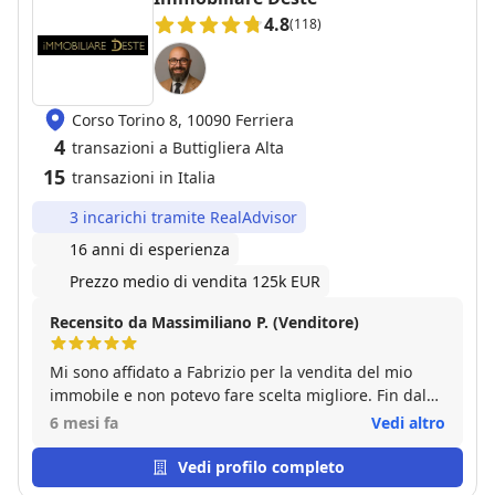
4.8
(118)
Corso Torino 8, 10090 Ferriera
4
transazioni a Buttigliera Alta
15
transazioni in Italia
3 incarichi tramite RealAdvisor
16 anni di esperienza
Prezzo medio di vendita 125k EUR
Recensito da Massimiliano P. (Venditore)
Mi sono affidato a Fabrizio per la vendita del mio
immobile e non potevo fare scelta migliore. Fin dal
primo incontro ho riscontrato grande
6 mesi fa
Vedi altro
professionalità, competenza ed esperienza, unite a
una disponibilità e gentilezza davvero rare. Il
Vedi profilo completo
servizio è stato impeccabile sotto ogni aspetto: