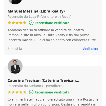
Manuel Messina (Libra Realty)
Recensito da Luca P. (Venditore in Rivoli)
Recensione verificata
Abbiamo deciso di affidare la vendita del nostro
immobile sito in Rivoli a Libra Realty e fin dal primo
incontro Davide Zullo ci ha spiegato con chiarezza tutte
le procedure, ci ha seguiti personalmente in ogni
3 mesi fa
Vedi altro
appuntamento, e ha dimostrato empatia fino al
momento in cui abbiamo concluso la vendita. Inoltre,ha
rispettato i tempi di vendita stabiliti con la stipula del
contratto. Professionale, chiaro ,preciso ,lo consigliamo.
Caterina Trevisan (Caterina Trevisan
Immobiliare)
Recensito da Stefano G. (Venditore)
Recensione verificata
Io e i miei fratelli abbiamo ereditato una villa a Rosta che
non era nelle migliori condizioni. Gestire una vendita in