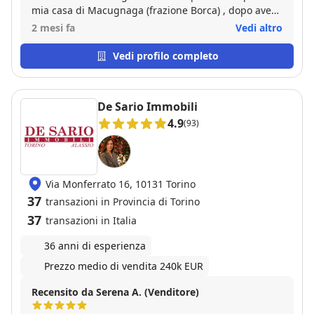
mia casa di Macugnaga (frazione Borca) , dopo aver
fatto i necessari sopralluoghi ed ottima pubblicità.
2 mesi fa
Vedi altro
La casa è stata venduta subito! Ed in modo ottimo! Ci
ha poi seguito passo passo fino al rogito con
Vedi profilo completo
impegno e pazienza!! Assolutamente TOP!!!
De Sario Immobili
4.9
(93)
Via Monferrato 16, 10131 Torino
37
transazioni in Provincia di Torino
37
transazioni in Italia
36 anni di esperienza
Prezzo medio di vendita 240k EUR
Recensito da Serena A. (Venditore)