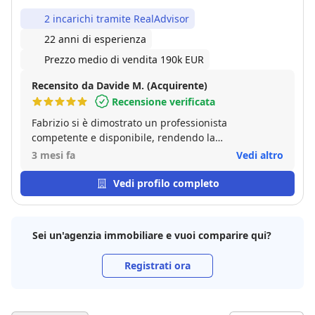
2 incarichi tramite RealAdvisor
22 anni di esperienza
Prezzo medio di vendita 190k EUR
Recensito da Davide M. (Acquirente)
Recensione verificata
Fabrizio si è dimostrato un professionista
competente e disponibile, rendendo la
compravendita semplice e serena in ogni fase.
3 mesi fa
Vedi altro
Vedi profilo completo
Sei un'agenzia immobiliare e vuoi comparire qui?
Registrati ora