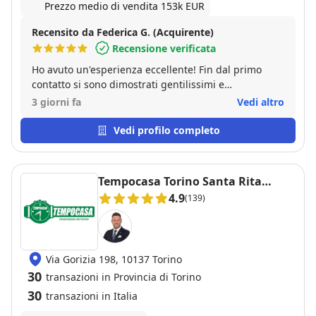
Prezzo medio di vendita 153k EUR
Recensito da Federica G. (Acquirente)
Recensione verificata
Ho avuto un'esperienza eccellente! Fin dal primo
contatto si sono dimostrati gentilissimi e
disponibilissimi, sempre pronti a rispondere a ogni
3 giorni fa
Vedi altro
dubbio e a guidarmi in ogni fase dell'acquisto. Un
grazie particolare a Ciro, che è stato sempre
Vedi profilo completo
presente e attento, rendendo tutto il processo molto
più semplice e sereno. Consiglio assolutamente
questa agenzia a chiunque cerchi un servizio serio,
Tempocasa Torino Santa Rita
competente e fatto con il cuore!
Mirafiori Nord
4.9
(139)
Via Gorizia 198, 10137 Torino
30
transazioni in Provincia di Torino
30
transazioni in Italia