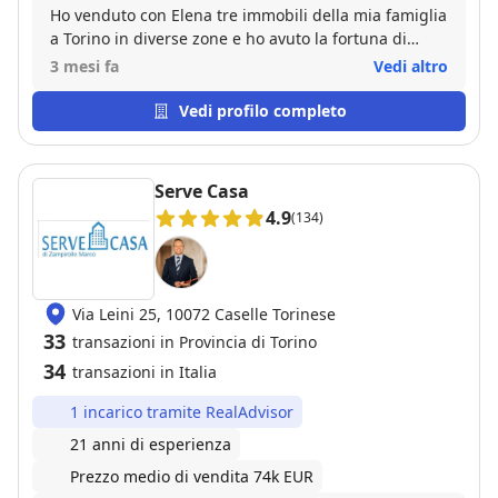
Ho venduto con Elena tre immobili della mia famiglia
a Torino in diverse zone e ho avuto la fortuna di
avere il supporto di una professionista di livello che
3 mesi fa
Vedi altro
con gentilezza e passione ha soddisfatto tutte le
nostre aspettative ed è andata oltre. Affidatevi a lei
Vedi profilo completo
senza remore,a differenza di tanti ormai influencer
immobiliari che tengono piu alla loro fama che al
vostro immobile con Elena troverete una persona
Serve Casa
che lavora davvero per i vostri interessi.
4.9
(134)
Via Leini 25, 10072 Caselle Torinese
33
transazioni in Provincia di Torino
34
transazioni in Italia
1 incarico tramite RealAdvisor
21 anni di esperienza
Prezzo medio di vendita 74k EUR