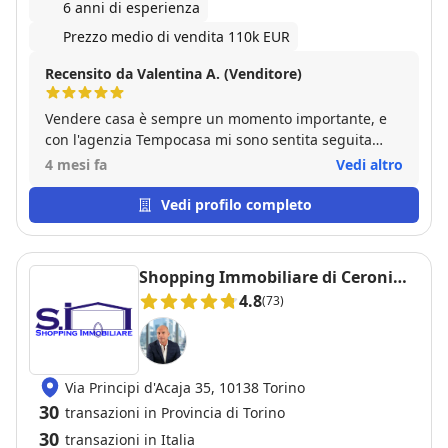
6 anni di esperienza
Prezzo medio di vendita 110k EUR
Recensito da Valentina A. (Venditore)
Vendere casa è sempre un momento importante, e
con l'agenzia Tempocasa mi sono sentita seguita
davvero dall’inizio alla fine. Ho trovato persone
4 mesi fa
Vedi altro
disponibili, sincere e sempre pronte a chiarire ogni
dubbio, senza mai farmi sentire “uno dei tanti”. Mi
Vedi profilo completo
hanno accompagnato passo dopo passo con grande
professionalità ma anche con un lato umano che fa
davvero la differenza. Consiglio Tempocasa a chi
Shopping Immobiliare di Ceroni
cerca non solo competenza, ma anche attenzione e
Fabrizio
4.8
(73)
fiducia.
Via Principi d'Acaja 35, 10138 Torino
30
transazioni in Provincia di Torino
30
transazioni in Italia