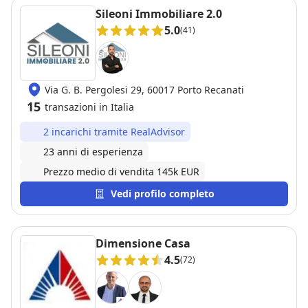
complessa gestione burocratica (documenti
Sileoni Immobiliare 2.0
condominiali, relazioni con il notaio, conteggi
5.0
(41)
bancari). Un'assistenza davvero a 360 gradi fino al
giorno del rogito. Consigliatissimi per chi cerca
serietà, trasparenza e zero stress!
Via G. B. Pergolesi 29, 60017 Porto Recanati
15
transazioni in Italia
2 incarichi tramite RealAdvisor
23 anni di esperienza
Prezzo medio di vendita 145k EUR
Vedi profilo completo
Dimensione Casa
4.5
(72)