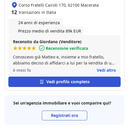
Corso Fratelli Cairoli 170, 62100 Macerata
12
transazioni in Italia
24 anni di esperienza
Prezzo medio di vendita 89k EUR
Recensito da Giordano (Venditore)
Recensione verificata
Conoscevo già Matteo e, insieme a mio fratello,
abbiamo deciso di affidarci a lui per la vendita di un
immobile di famiglia. La vendita è andata bene ed è
6 mesi fa
Vedi altro
stata conclusa in tempi brevi, con soddisfazione da
parte di entrambi.
Vedi profilo completo
Sei un'agenzia immobiliare e vuoi comparire qui?
Registrati ora