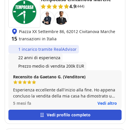
4.9
(444)
Piazza XX Settembre 86, 62012 Civitanova Marche
15
transazioni in Italia
1 incarico tramite RealAdvisor
22 anni di esperienza
Prezzo medio di vendita 200k EUR
Recensito da Gaetano G. (Venditore)
Esperienza eccellente dall'inizio alla fine. Ho appena
concluso la vendita della mia casa ha dimostrato una
professionalità assoluta e la giusta dose di umanità.
5 mesi fa
Vedi altro
Mi hanno seguito non solo nella fase commerciale,
aggiornandomi costantemente, trovando
Vedi profilo completo
l'acquirente giusto e trattando con efficenza, tutti in
tempi super rapidi. Inoltre mi hanno seguito nella