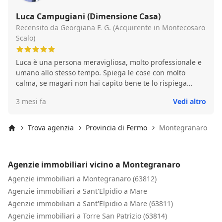
Luca Campugiani (Dimensione Casa)
Recensito da Georgiana F. G. (Acquirente in Montecosaro
Scalo)
Luca è una persona meravigliosa, molto professionale e
umano allo stesso tempo. Spiega le cose con molto
calma, se magari non hai capito bene te lo rispiega
senza alcun problema. A me personalmente mi ha
3 mesi fa
Vedi altro
aiutato tantissimo con la mediazione della casa. Lo
consiglio vivamente.
Trova agenzia
Provincia di Fermo
Montegranaro
Inizio
Agenzie immobiliari vicino a Montegranaro
Agenzie immobiliari a Montegranaro (63812)
Agenzie immobiliari a Sant'Elpidio a Mare
Agenzie immobiliari a Sant'Elpidio a Mare (63811)
Agenzie immobiliari a Torre San Patrizio (63814)