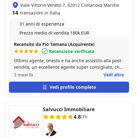
Viale Vittorio Veneto 7, 62012 Civitanova Marche
14
transazioni in Italia
31 anni di esperienza
Prezzo medio di vendita 180k EUR
Recensito da Pio Tamana (Acquirente)
Recensione verificata
Ottimo agente, onesto e ha anche assistito alla post-
vendita, un eccellente agente super consigliato, che
si prende cura del proprio cliente fino all atto
3 mesi fa
Vedi altro
notarile e anche dopo!!
Vedi profilo completo
Salvucci Immobiliare
4.8
(35)