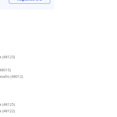
a (48123)
(48015)
vallo (48012)
a (48125)
a (48122)