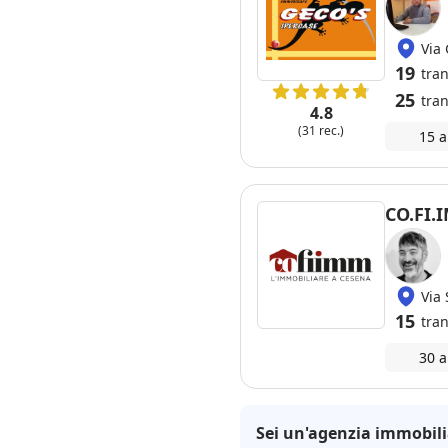
Via
19
tra
25
tran
4.8
(31 rec.)
15 a
CO.FI.
Via 
15
tran
30 a
Sei un'agenzia immobili