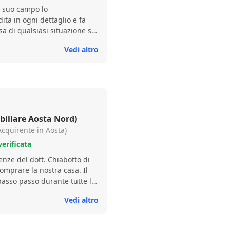
l suo campo lo
ita in ogni dettaglio e fa
a di qualsiasi situazione si
e un buon rapporto di fiducia
Vedi altro
iliare Aosta Nord)
cquirente in Aosta)
erificata
enze del dott. Chiabotto di
mprare la nostra casa. Il
passo passo durante tutte le
igliandoci le scelte da
Vedi altro
nestà, è stato preciso e
nformazioni sempre con
sempre disponibile a chiarire