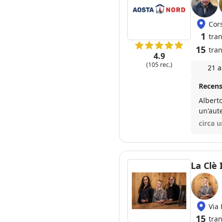
Cor
1
tra
15
tran
4.9
(105 rec.)
21 a
Recens
Albert
un'aut
emerse
circa 
soluzi
in mod
profess
La Clè
Via
15
tran