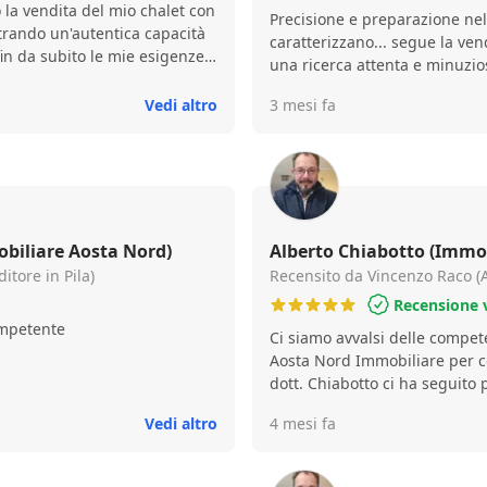
 la vendita del mio chalet con
Precisione e preparazione ne
trando un'autentica capacità
caratterizzano... segue la vend
n da subito le mie esigenze.
una ricerca attenta e minuzios
ficoltà, ha saputo gestirle
presenti. Riesce ad instaurar
, trovando sempre la
Vedi altro
3 mesi fa
con entrambe le parti.
ato molto la sua abilità nel
compravendita in modo
dendo l'intero percorso
professionista serio e
za esitazione.
biliare Aosta Nord)
Alberto Chiabotto (Immob
itore in Pila)
Recensito da Vincenzo Raco (A
Recensione v
ompetente
Ci siamo avvalsi delle compet
Aosta Nord Immobiliare per co
dott. Chiabotto ci ha seguito 
fasi della compravendita, cons
Vedi altro
4 mesi fa
compiere con obbiettività ed o
puntuale nel darci tutte le i
trasparenza. Si è dimostrato 