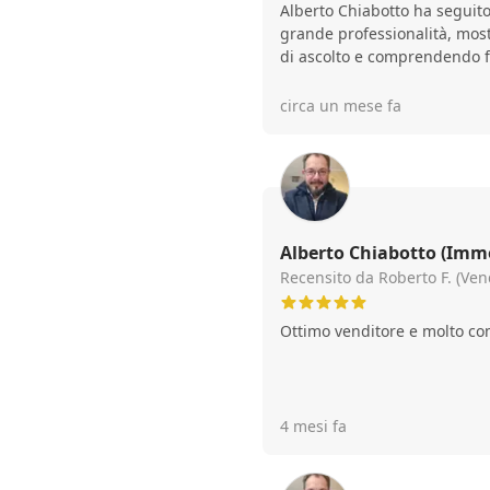
Alberto Chiabotto ha seguito
grande professionalità, mos
di ascolto e comprendendo fi
Quando sono emerse delle dif
con prontezza e concretezza
circa un mese fa
soluzione giusta. Ho apprezz
coordinare ogni fase della 
organizzato e puntuale, ren
semplice e senza stress. Un 
affidabile, che consiglio sen
Alberto Chiabotto (Immo
Recensito da Roberto F. (Vend
Ottimo venditore e molto c
4 mesi fa