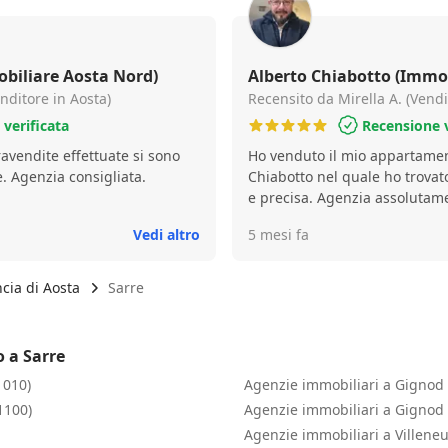
ogni nostro dubbio. Con la su
Chiabotto ci ha seguito durante
ha saputo appianare le distanz
controparte venditrice svol
biliare Aosta Nord)
Alberto Chiabotto (Immob
azione di mediazione. Durante 
nditore in Aosta)
Recensito da Mirella A. (Vendi
mutuo il dott. Chiabotto ha po
verificata
Recensione v
reperire e fornire la documen
ravendite effettuate si sono
Ho venduto il mio appartament
pratica. Infine, al momento di f
. Agenzia consigliata.
Chiabotto nel quale ho trova
Chiabotto ha collaborato diret
e precisa. Agenzia assolutame
notaio da noi scelto fornendo 
redigere l'atto. In generale il
Vedi altro
5 mesi fa
Immobiliare ci ha seguito, dur
della nostra casa, venendo in
esigenza e svolgendo il suo r
ncia di Aosta
Sarre
In un momento assai delicato 
una casa è fondamentale avere
ci si affida, l'agente immobil
o a Sarre
svolgere questo fondamentale 
1010)
Agenzie immobiliari a Gignod
di Aosta Nord Immobiliare ci
senso di fiducia. Siamo molto 
1100)
Agenzie immobiliari a Gignod 
svolto da Aosta Nord Immobil
Agenzie immobiliari a Villeneu