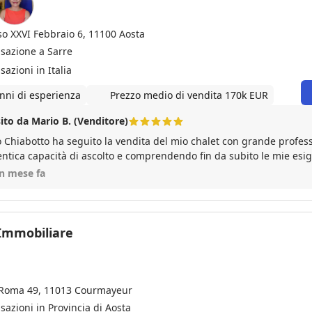
so XXVI Febbraio 6, 11100 Aosta
nsazione a Sarre
sazioni in Italia
nni di esperienza
Prezzo medio di vendita 170k EUR
ito da Mario B. (Venditore)
o Chiabotto ha seguito la vendita del mio chalet con grande profes
entica capacità di ascolto e comprendendo fin da subito le mie es
 delle difficoltà, ha saputo gestirle con prontezza e concretezza, 
un mese fa
one giusta. Ho apprezzato molto la sua abilità nel coordinare ogni 
o organizzato e puntuale, rendendo l'intero percorso semplice e s
ionista serio e affidabile, che consiglio senza esitazione.
 Immobiliare
 Roma 49, 11013 Courmayeur
sazioni in Provincia di Aosta