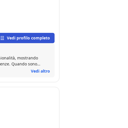
Vedi profilo completo
sionalità, mostrando
igenze. Quando sono
trovando sempre la
Vedi altro
fase della compravendita
enza stress. Un