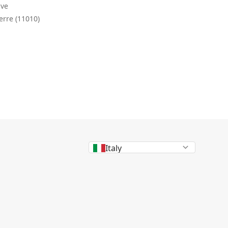
uve
erre (11010)
Italy