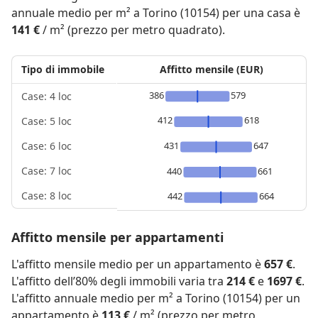
annuale medio per m² a Torino (10154) per una casa è
141 €
/ m² (prezzo per metro quadrato).
Tipo di immobile
Affitto mensile (EUR)
386
579
Case: 4 loc
412
618
Case: 5 loc
431
647
Case: 6 loc
Case: 7 loc
440
661
Case: 8 loc
442
664
Affitto mensile per appartamenti
L'affitto mensile medio per un appartamento è
657 €
.
L'affitto dell’80% degli immobili varia tra
214 €
e
1697 €
.
L'affitto annuale medio per m² a Torino (10154) per un
appartamento è
113 €
/ m² (prezzo per metro