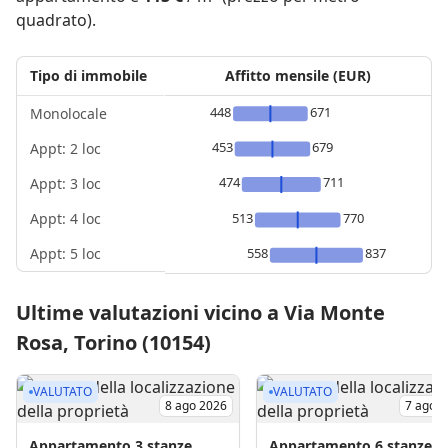
quadrato).
Tipo di immobile
Affitto mensile (EUR)
448
671
Monolocale
453
679
Appt: 2 loc
474
711
Appt: 3 loc
Appt: 4 loc
513
770
Appt: 5 loc
558
837
Ultime valutazioni vicino a Via Monte
Rosa, Torino (10154)
VALUTATO
VALUTATO
8 ago 2026
7 ago 
Appartamento
3 stanze
Appartamento
6 stanze