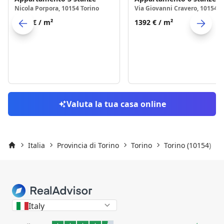
Nicola Porpora, 10154 Torino
1273 €
/ m²
1392 €
/ m²
Skip to previo
S
Valuta la tua casa online
Italia
Provincia di Torino
Torino
Torino (10154)
Inizio
Italy