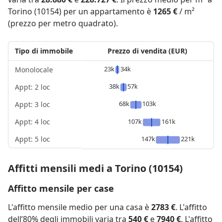
Torino (10154) per un appartamento è
1265 €
/ m²
(prezzo per metro quadrato).
Tipo di immobile
Prezzo di vendita (EUR)
23k
34k
Monolocale
38k
57k
Appt: 2 loc
68k
103k
Appt: 3 loc
Appt: 4 loc
107k
161k
Appt: 5 loc
147k
221k
Affitti mensili medi a Torino (10154)
Affitto mensile per case
L'affitto mensile medio per una casa è
2783 €
. L'affitto
dell’80% degli immobili varia tra
540 €
e
7940 €
. L'affitto