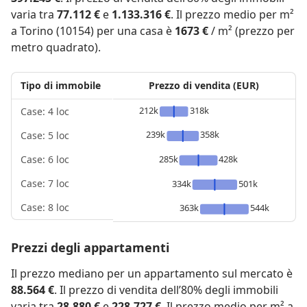
varia tra
77.112 €
e
1.133.316 €
. Il prezzo medio per m²
a Torino (10154) per una casa è
1673 €
/ m² (prezzo per
metro quadrato).
Tipo di immobile
Prezzo di vendita (EUR)
212k
318k
Case: 4 loc
239k
358k
Case: 5 loc
285k
428k
Case: 6 loc
Case: 7 loc
334k
501k
Case: 8 loc
363k
544k
Prezzi degli appartamenti
Il prezzo mediano per un appartamento sul mercato è
88.564 €
. Il prezzo di vendita dell’80% degli immobili
varia tra
28.880 €
e
228.727 €
. Il prezzo medio per m² a