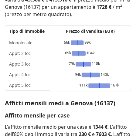
Genova (16137) per un appartamento è
1728 €
/ m²
(prezzo per metro quadrato).
Tipo di immobile
Prezzo di vendita (EUR)
66k
99k
Monolocale
69k
104k
Appt: 2 loc
79k
118k
Appt: 3 loc
Appt: 4 loc
94k
140k
Appt: 5 loc
111k
167k
Affitti mensili medi a Genova (16137)
Affitto mensile per case
L'affitto mensile medio per una casa è
1344 €
. L'affitto
dell’80% degli immobili varia tra
230 €
e
7603 €
. L'affitto