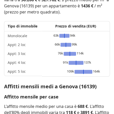
Genova (16139) per un appartamento è
1436 €
/ m²
(prezzo per metro quadrato).
Tipo di immobile
Prezzo di vendita (EUR)
63k
94k
Monolocale
66k
99k
Appt: 2 loc
76k
114k
Appt: 3 loc
Appt: 4 loc
91k
137k
Appt: 5 loc
109k
164k
Affitti mensili medi a Genova (16139)
Affitto mensile per case
L'affitto mensile medio per una casa è
688 €
. L'affitto
dell’80% degli immobili varia tra
118 €
e
3891 €
. L'affitto