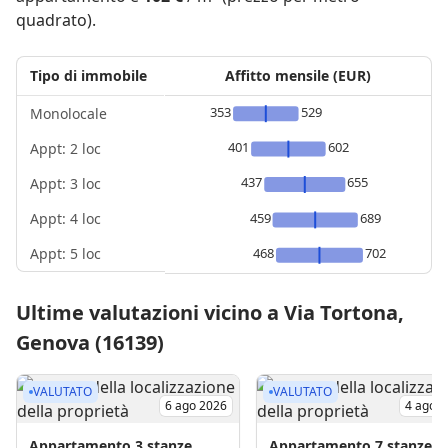
quadrato).
Tipo di immobile
Affitto mensile (EUR)
353
529
Monolocale
401
602
Appt: 2 loc
437
655
Appt: 3 loc
Appt: 4 loc
459
689
Appt: 5 loc
468
702
Ultime valutazioni vicino a Via Tortona,
Genova (16139)
VALUTATO
VALUTATO
6 ago 2026
4 ago 
Appartamento
3 stanze
Appartamento
7 stanze