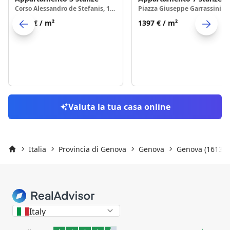
Corso Alessandro de Stefanis, 16124 Genova
1432 €
/ m²
1397 €
/ m²
Skip to previo
S
Valuta la tua casa online
Italia
Provincia di Genova
Genova
Genova (16139)
Inizio
Italy