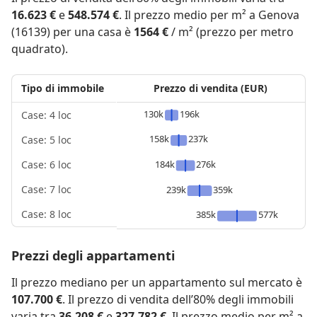
16.623 €
e
548.574 €
. Il prezzo medio per m² a Genova
(16139) per una casa è
1564 €
/ m² (prezzo per metro
quadrato).
Tipo di immobile
Prezzo di vendita (EUR)
130k
196k
Case: 4 loc
158k
237k
Case: 5 loc
184k
276k
Case: 6 loc
Case: 7 loc
239k
359k
Case: 8 loc
385k
577k
Prezzi degli appartamenti
Il prezzo mediano per un appartamento sul mercato è
107.700 €
. Il prezzo di vendita dell’80% degli immobili
varia tra
36.208 €
e
327.782 €
. Il prezzo medio per m² a