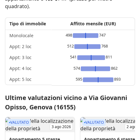
quadrato).
Tipo di immobile
Affitto mensile (EUR)
498
747
Monolocale
512
768
Appt: 2 loc
541
811
Appt: 3 loc
Appt: 4 loc
574
862
Appt: 5 loc
595
893
Ultime valutazioni vicino a Via Giovanni
Opisso, Genova (16155)
VALUTATO
VALUTATO
3 ago 2026
2 ago 
Appartamento
5 stanze
Appartamento
6 stanze