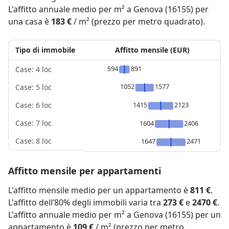
L'affitto annuale medio per m² a Genova (16155) per
una casa è
183 €
/ m² (prezzo per metro quadrato).
Tipo di immobile
Affitto mensile (EUR)
594
891
Case: 4 loc
1052
1577
Case: 5 loc
1415
2123
Case: 6 loc
Case: 7 loc
1604
2406
Case: 8 loc
1647
2471
Affitto mensile per appartamenti
L'affitto mensile medio per un appartamento è
811 €
.
L'affitto dell’80% degli immobili varia tra
273 €
e
2470 €
.
L'affitto annuale medio per m² a Genova (16155) per un
appartamento è
109 €
/ m² (prezzo per metro