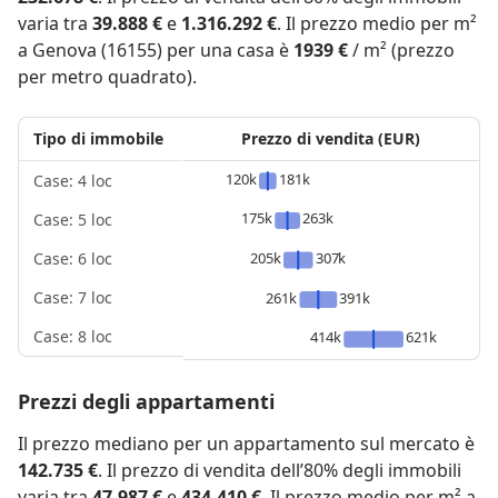
varia tra
39.888 €
e
1.316.292 €
. Il prezzo medio per m²
a Genova (16155) per una casa è
1939 €
/ m² (prezzo
per metro quadrato).
Tipo di immobile
Prezzo di vendita (EUR)
120k
181k
Case: 4 loc
175k
263k
Case: 5 loc
205k
307k
Case: 6 loc
Case: 7 loc
261k
391k
Case: 8 loc
414k
621k
Prezzi degli appartamenti
Il prezzo mediano per un appartamento sul mercato è
142.735 €
. Il prezzo di vendita dell’80% degli immobili
varia tra
47.987 €
e
434.410 €
. Il prezzo medio per m² a