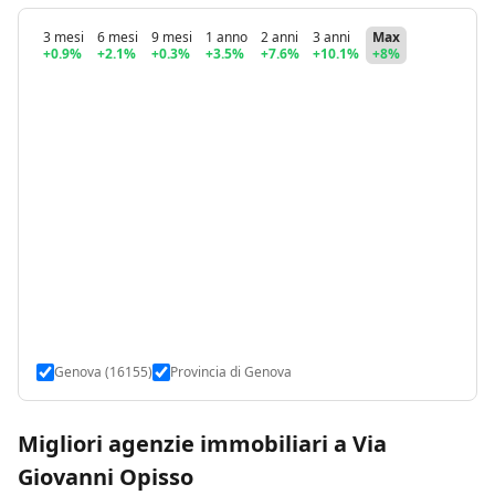
3 mesi
6 mesi
9 mesi
1 anno
2 anni
3 anni
Max
+0.9%
+2.1%
+0.3%
+3.5%
+7.6%
+10.1%
+8%
Genova (16155)
Provincia di Genova
Migliori agenzie immobiliari a Via
Giovanni Opisso