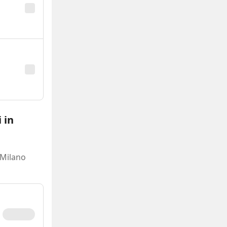
 in
n Milano