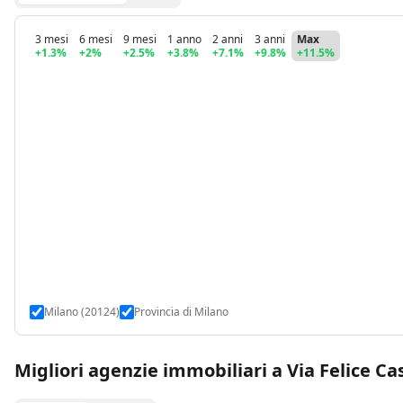
3 mesi
6 mesi
9 mesi
1 anno
2 anni
3 anni
Max
+1.3%
+2%
+2.5%
+3.8%
+7.1%
+9.8%
+11.5%
Milano (20124)
Provincia di Milano
Migliori agenzie immobiliari a Via Felice Ca