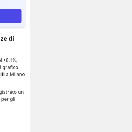
ze di
el +8.1%
,
Il grafico
li
a Milano
gistrato
un
per gli