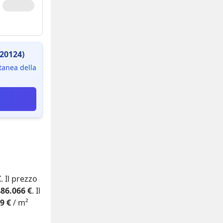
(20124)
ntanea della
€
. Il prezzo
486.066 €
. Il
9 €
/ m²