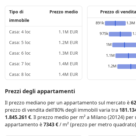
Tipo di
Prezzo medio
Prezzo di vendit
immobile
891k
1.3M
Casa: 4 loc
1.1M EUR
975k
1
Casa: 5 loc
1.2M EUR
1M
Casa: 6 loc
1.3M EUR
1.1M
Casa: 7 loc
1.4M EUR
1.2M
Casa: 8 loc
1.4M EUR
Prezzi degli appartamenti
Il prezzo mediano per un appartamento sul mercato è
62
prezzo di vendita dell’80% degli immobili varia tra
181.13
1.845.261 €
. Il prezzo medio per m² a Milano (20124) per
appartamento è
7343 €
/ m² (prezzo per metro quadrato)