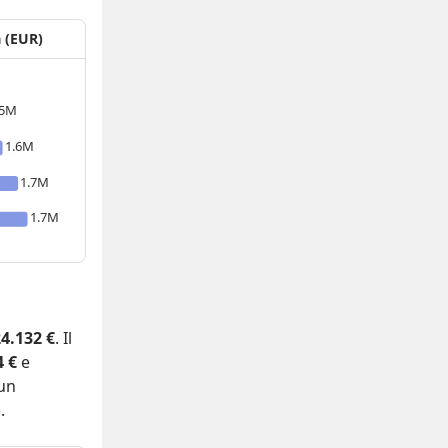
a (EUR)
.5M
1.6M
1.7M
1.7M
4.132 €
. Il
4 €
e
 un
.