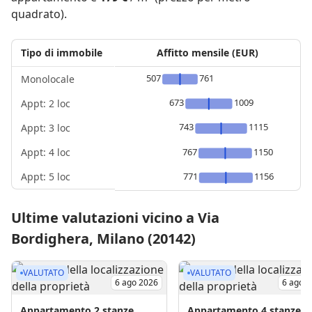
quadrato).
Tipo di immobile
Affitto mensile (EUR)
507
761
Monolocale
673
1009
Appt: 2 loc
743
1115
Appt: 3 loc
Appt: 4 loc
767
1150
Appt: 5 loc
771
1156
Ultime valutazioni vicino a Via
Bordighera, Milano (20142)
VALUTATO
VALUTATO
6 ago 2026
6 ago 
Appartamento
2 stanze
Appartamento
4 stanze