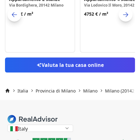
Via Bordighera, 20142 Milano
4968 €
/ m²
4752 €
/ m²
Skip to previo
S
Valuta la tua casa online
Italia
Provincia di Milano
Milano
Milano (20142)
Inizio
Italy