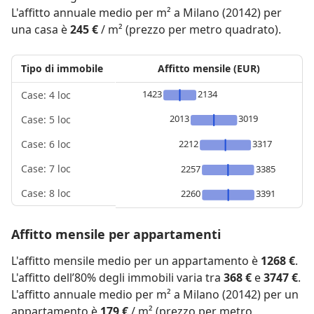
L'affitto annuale medio per m² a Milano (20142) per
una casa è
245 €
/ m² (prezzo per metro quadrato).
Tipo di immobile
Affitto mensile (EUR)
1423
2134
Case: 4 loc
2013
3019
Case: 5 loc
2212
3317
Case: 6 loc
Case: 7 loc
2257
3385
Case: 8 loc
2260
3391
Affitto mensile per appartamenti
L'affitto mensile medio per un appartamento è
1268 €
.
L'affitto dell’80% degli immobili varia tra
368 €
e
3747 €
.
L'affitto annuale medio per m² a Milano (20142) per un
appartamento è
179 €
/ m² (prezzo per metro