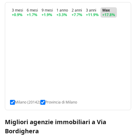
3 mesi
6 mesi
9 mesi
1 anno
2 anni
3 anni
Max
+0.9%
+1.7%
+1.9%
+3.3%
+7.7%
+11.9%
+17.8%
Milano (20142)
Provincia di Milano
Migliori agenzie immobiliari a Via
Bordighera