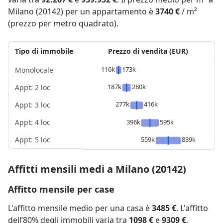
Milano (20142) per un appartamento è
3740 €
/ m²
(prezzo per metro quadrato).
Tipo di immobile
Prezzo di vendita (EUR)
116k
173k
Monolocale
187k
280k
Appt: 2 loc
277k
416k
Appt: 3 loc
Appt: 4 loc
396k
595k
Appt: 5 loc
559k
839k
Affitti mensili medi a Milano (20142)
Affitto mensile per case
L'affitto mensile medio per una casa è
3485 €
. L'affitto
dell’80% degli immobili varia tra
1098 €
e
9309 €
.