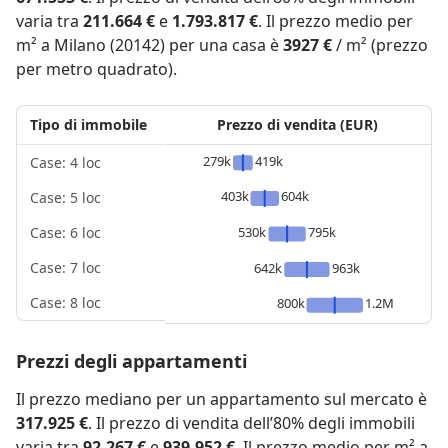
varia tra
211.664 €
e
1.793.817 €
. Il prezzo medio per
m² a Milano (20142) per una casa è
3927 €
/ m² (prezzo
per metro quadrato).
Tipo di immobile
Prezzo di vendita (EUR)
279k
419k
Case: 4 loc
403k
604k
Case: 5 loc
530k
795k
Case: 6 loc
Case: 7 loc
642k
963k
Case: 8 loc
800k
1.2M
Prezzi degli appartamenti
Il prezzo mediano per un appartamento sul mercato è
317.925 €
. Il prezzo di vendita dell’80% degli immobili
varia tra
92.267 €
e
939.952 €
. Il prezzo medio per m² a