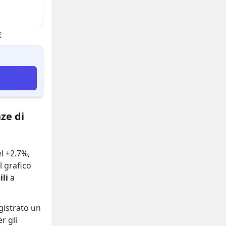
?
ze di
el +2.7%
,
Il grafico
li
a
gistrato
un
r gli