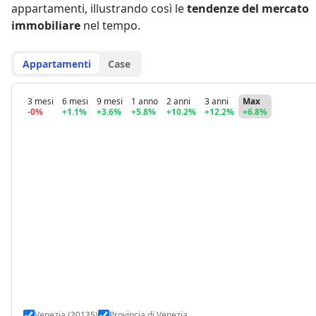
appartamenti
,
illustrando così le
tendenze del mercato
immobiliare
nel tempo.
Appartamenti
Case
3 mesi
6 mesi
9 mesi
1 anno
2 anni
3 anni
Max
-0%
+1.1%
+3.6%
+5.8%
+10.2%
+12.2%
+6.8%
Venezia (30135)
Provincia di Venezia