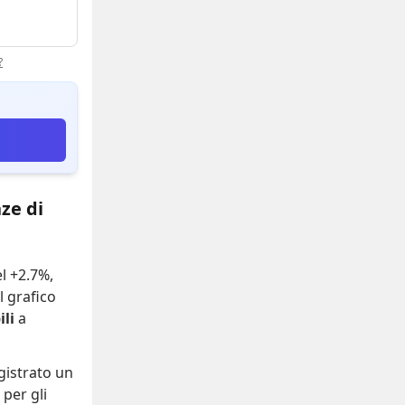
?
ze di
el +2.7%
,
Il grafico
li
a
gistrato
un
per gli