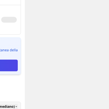
ntanea della
(mediano)