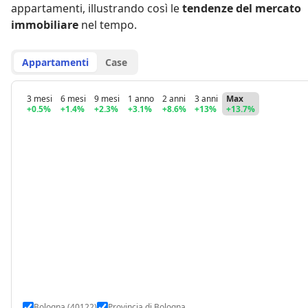
appartamenti
,
illustrando così le
tendenze del mercato
immobiliare
nel tempo.
Appartamenti
Case
3 mesi
6 mesi
9 mesi
1 anno
2 anni
3 anni
Max
+0.5%
+1.4%
+2.3%
+3.1%
+8.6%
+13%
+13.7%
Bologna (40122)
Provincia di Bologna