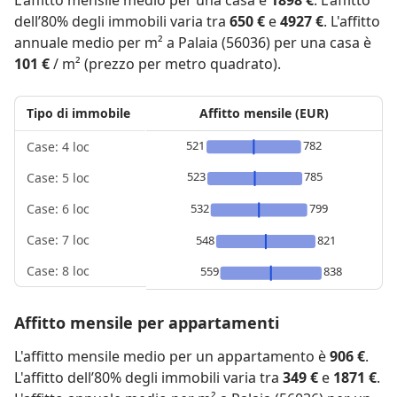
L'affitto mensile medio per una casa è
1898 €
. L'affitto
dell’80% degli immobili varia tra
650 €
e
4927 €
. L'affitto
annuale medio per m² a Palaia (56036) per una casa è
101 €
/ m² (prezzo per metro quadrato).
Tipo di immobile
Affitto mensile (EUR)
521
782
Case: 4 loc
523
785
Case: 5 loc
532
799
Case: 6 loc
Case: 7 loc
548
821
Case: 8 loc
559
838
Affitto mensile per appartamenti
L'affitto mensile medio per un appartamento è
906 €
.
L'affitto dell’80% degli immobili varia tra
349 €
e
1871 €
.