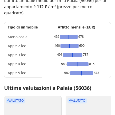
L'affitto annuale medio per m² a Palaia (56036) per un
appartamento è
112 €
/ m² (prezzo per metro
quadrato).
Tipo di immobile
Affitto mensile (EUR)
452
678
Monolocale
460
690
Appt: 2 loc
491
737
Appt: 3 loc
Appt: 4 loc
543
815
Appt: 5 loc
582
873
Ultime valutazioni a Palaia (56036)
VALUTATO
VALUTATO