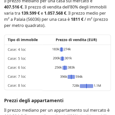
Il prezzo mediano per una casa sul mercato è
407.516 €
. Il prezzo di vendita dell’80% degli immobili
varia tra
139.599 €
e
1.057.568 €
. Il prezzo medio per
m² a Palaia (56036) per una casa è
1811 €
/ m² (prezzo
per metro quadrato).
Tipo di immobile
Prezzo di vendita (EUR)
183k
274k
Case: 4 loc
200k
301k
Case: 5 loc
256k
383k
Case: 6 loc
Case: 7 loc
396k
594k
Case: 8 loc
728k
1.1M
Prezzi degli appartamenti
Il prezzo mediano per un appartamento sul mercato è