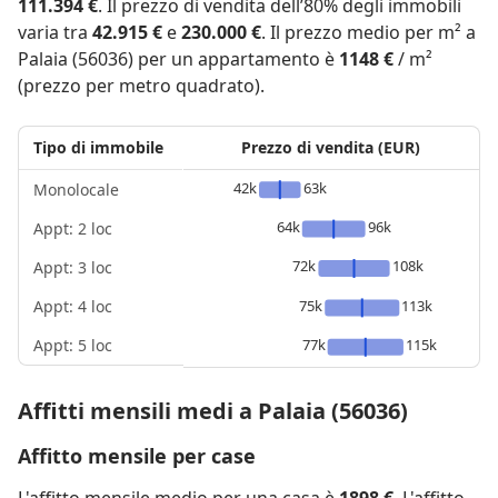
111.394 €
. Il prezzo di vendita dell’80% degli immobili
varia tra
42.915 €
e
230.000 €
. Il prezzo medio per m² a
Palaia (56036) per un appartamento è
1148 €
/ m²
(prezzo per metro quadrato).
Tipo di immobile
Prezzo di vendita (EUR)
42k
63k
Monolocale
64k
96k
Appt: 2 loc
72k
108k
Appt: 3 loc
Appt: 4 loc
75k
113k
Appt: 5 loc
77k
115k
Affitti mensili medi a Palaia (56036)
Affitto mensile per case