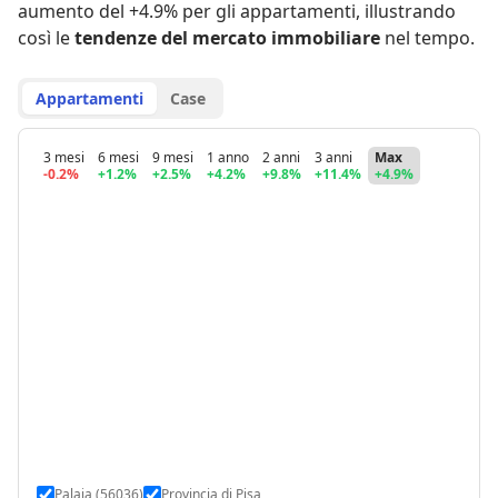
aumento del +4.9% per gli appartamenti
,
illustrando
così le
tendenze del mercato immobiliare
nel tempo.
Appartamenti
Case
3 mesi
6 mesi
9 mesi
1 anno
2 anni
3 anni
Max
-0.2%
+1.2%
+2.5%
+4.2%
+9.8%
+11.4%
+4.9%
Palaia (56036)
Provincia di Pisa