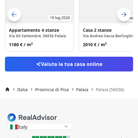
19 lug 2026
15 mag 2
Skip to previo
S
Appartamento
4 stanze
Casa
2 stanze
Via XX Settembre, 56036 Palaia
1180 €
/ m²
2010 €
/ m²
Valuta la tua casa online
Italia
Provincia di Pisa
Palaia
Palaia (56036)
Inizio
Italy