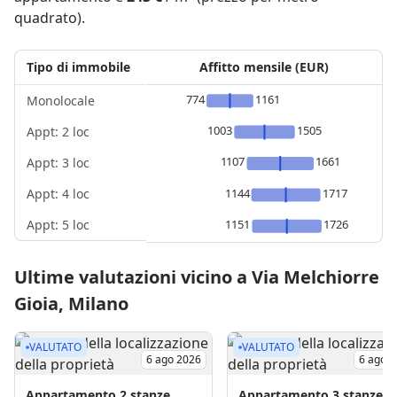
quadrato).
Tipo di immobile
Affitto mensile (EUR)
774
1161
Monolocale
1003
1505
Appt: 2 loc
1107
1661
Appt: 3 loc
Appt: 4 loc
1144
1717
Appt: 5 loc
1151
1726
Ultime valutazioni vicino a Via Melchiorre
Gioia, Milano
VALUTATO
VALUTATO
6 ago 2026
6 ago 
Appartamento
2 stanze
Appartamento
3 stanze