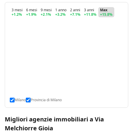
3 mesi
6 mesi
9 mesi
1 anno
2 anni
3 anni
Max
+1.2%
+1.9%
+2.1%
+3.2%
+7.1%
+11.8%
+15.8%
Milano
Provincia di Milano
Migliori agenzie immobiliari a Via
Melchiorre Gioia