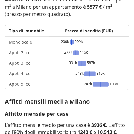
m² a Milano per un appartamento è
5577 €
/ m²
(prezzo per metro quadrato).
Tipo di immobile
Prezzo di vendita (EUR)
200k
299k
Monolocale
277k
416k
Appt: 2 loc
391k
587k
Appt: 3 loc
Appt: 4 loc
543k
815k
Appt: 5 loc
747k
1.1M
Affitti mensili medi a Milano
Affitto mensile per case
L'affitto mensile medio per una casa è
3936 €
. L'affitto
dell’80% degli immobili varia tra
1240 €
e
10.512 €
.