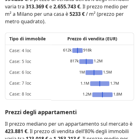
varia tra
313.369 €
e
2.655.743 €
. Il prezzo medio per
m² a Milano per una casa è
5233 €
/ m² (prezzo per
metro quadrato).
Tipo di immobile
Prezzo di vendita (EUR)
612k
918k
Case: 4 loc
817k
1.2M
Case: 5 loc
1M
1.5M
Case: 6 loc
Case: 7 loc
1.1M
1.7M
Case: 8 loc
1.2M
1.8M
Prezzi degli appartamenti
Il prezzo mediano per un appartamento sul mercato è
423.881 €
. Il prezzo di vendita dell’80% degli immobili
varia tra
123.018 €
e
1.253.213 €
. Il prezzo medio per