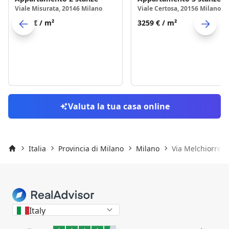
Viale Misurata, 20146 Milano
Viale Certosa, 20156 Milano
5792 €
/ m²
3259 €
/ m²
Skip to previo
S
Valuta la tua casa online
Italia
Provincia di Milano
Milano
Via Melchiorre G
Inizio
Italy