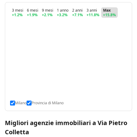
3 mesi
6 mesi
9 mesi
1 anno
2 anni
3 anni
Max
+1.2%
+1.9%
+2.1%
+3.2%
+7.1%
+11.8%
+15.8%
Milano
Provincia di Milano
Migliori agenzie immobiliari a Via Pietro
Colletta