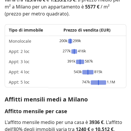
m² a Milano per un appartamento è
5577 €
/ m²
(prezzo per metro quadrato).
Tipo di immobile
Prezzo di vendita (EUR)
200k
299k
Monolocale
277k
416k
Appt: 2 loc
391k
587k
Appt: 3 loc
Appt: 4 loc
543k
815k
Appt: 5 loc
747k
1.1M
Affitti mensili medi a Milano
Affitto mensile per case
L'affitto mensile medio per una casa è
3936 €
. L'affitto
dell’80% degli immobili varia tra
1240 €
e
10.512 €
.