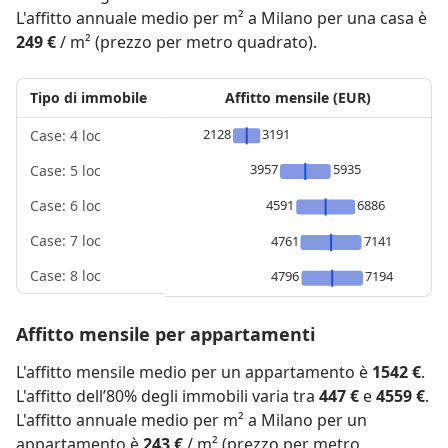
L'affitto annuale medio per m² a Milano per una casa è
249 €
/ m² (prezzo per metro quadrato).
Tipo di immobile
Affitto mensile (EUR)
2128
3191
Case: 4 loc
3957
5935
Case: 5 loc
4591
6886
Case: 6 loc
Case: 7 loc
4761
7141
Case: 8 loc
4796
7194
Affitto mensile per appartamenti
L'affitto mensile medio per un appartamento è
1542 €
.
L'affitto dell’80% degli immobili varia tra
447 €
e
4559 €
.
L'affitto annuale medio per m² a Milano per un
appartamento è
243 €
/ m² (prezzo per metro