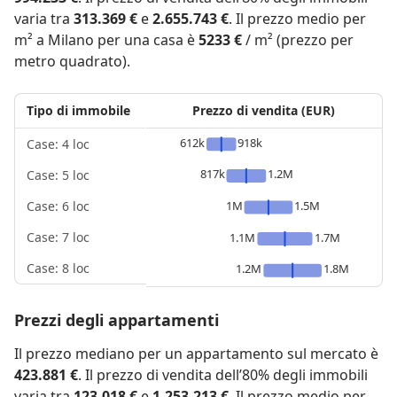
varia tra
313.369 €
e
2.655.743 €
. Il prezzo medio per
m² a Milano per una casa è
5233 €
/ m² (prezzo per
metro quadrato).
Tipo di immobile
Prezzo di vendita (EUR)
612k
918k
Case: 4 loc
817k
1.2M
Case: 5 loc
1M
1.5M
Case: 6 loc
Case: 7 loc
1.1M
1.7M
Case: 8 loc
1.2M
1.8M
Prezzi degli appartamenti
Il prezzo mediano per un appartamento sul mercato è
423.881 €
. Il prezzo di vendita dell’80% degli immobili
varia tra
123.018 €
e
1.253.213 €
. Il prezzo medio per