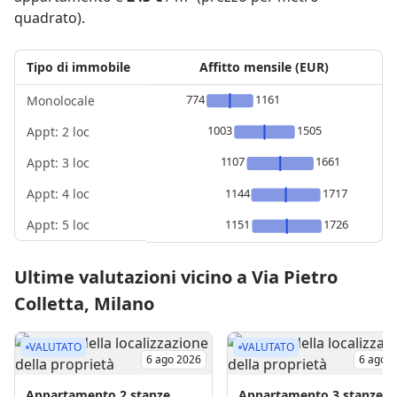
quadrato).
Tipo di immobile
Affitto mensile (EUR)
774
1161
Monolocale
1003
1505
Appt: 2 loc
1107
1661
Appt: 3 loc
Appt: 4 loc
1144
1717
Appt: 5 loc
1151
1726
Ultime valutazioni vicino a Via Pietro
Colletta, Milano
VALUTATO
VALUTATO
6 ago 2026
6 ago 
Appartamento
2 stanze
Appartamento
3 stanze