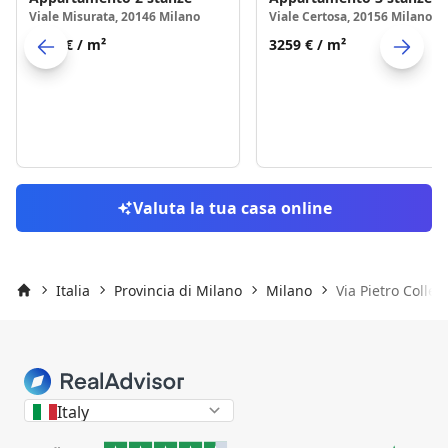
Viale Misurata, 20146 Milano
Viale Certosa, 20156 Milano
5792 €
/ m²
3259 €
/ m²
Skip to previo
S
Valuta la tua casa online
Italia
Provincia di Milano
Milano
Via Pietro Collett
Inizio
Italy