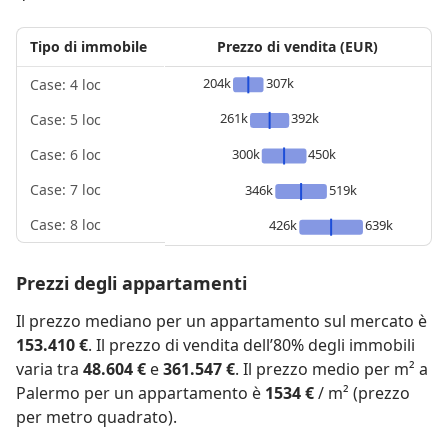
Tipo di immobile
Prezzo di vendita (EUR)
204k
307k
Case: 4 loc
261k
392k
Case: 5 loc
300k
450k
Case: 6 loc
Case: 7 loc
346k
519k
Case: 8 loc
426k
639k
Prezzi degli appartamenti
Il prezzo mediano per un appartamento sul mercato è
153.410 €
. Il prezzo di vendita dell’80% degli immobili
varia tra
48.604 €
e
361.547 €
. Il prezzo medio per m² a
Palermo per un appartamento è
1534 €
/ m² (prezzo
per metro quadrato).