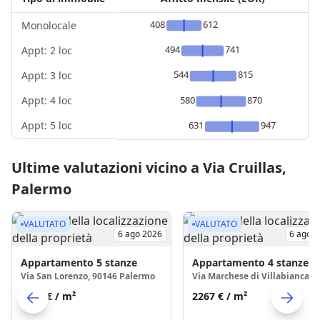
408
612
Monolocale
494
741
Appt: 2 loc
544
815
Appt: 3 loc
Appt: 4 loc
580
870
Appt: 5 loc
631
947
Ultime valutazioni vicino a Via Cruillas,
Palermo
VALUTATO
VALUTATO
6 ago 2026
6 ago 
Appartamento
5 stanze
Appartamento
4 stanze
Via San Lorenzo, 90146 Palermo
1719 €
/ m²
2267 €
/ m²