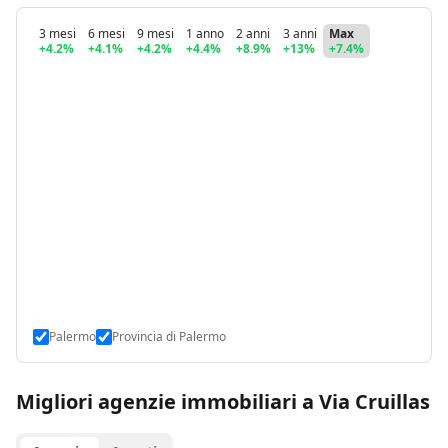
3 mesi
6 mesi
9 mesi
1 anno
2 anni
3 anni
Max
+4.2%
+4.1%
+4.2%
+4.4%
+8.9%
+13%
+7.4%
Palermo
Provincia di Palermo
Migliori agenzie immobiliari a Via Cruillas