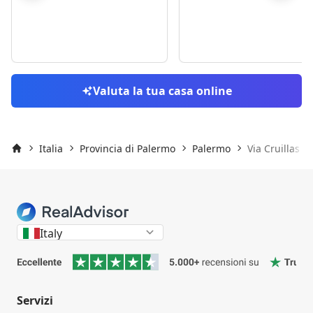
Skip to previo
S
Valuta la tua casa online
Italia
Provincia di Palermo
Palermo
Via Cruillas
Inizio
Italy
Servizi