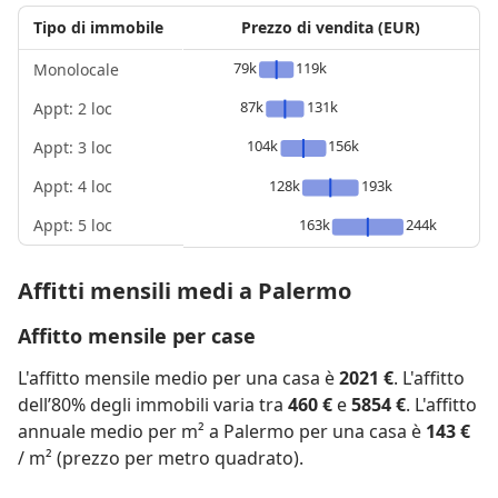
Tipo di immobile
Prezzo di vendita (EUR)
79k
119k
Monolocale
87k
131k
Appt: 2 loc
104k
156k
Appt: 3 loc
Appt: 4 loc
128k
193k
Appt: 5 loc
163k
244k
Affitti mensili medi a Palermo
Affitto mensile per case
L'affitto mensile medio per una casa è
2021 €
. L'affitto
dell’80% degli immobili varia tra
460 €
e
5854 €
. L'affitto
annuale medio per m² a Palermo per una casa è
143 €
/ m² (prezzo per metro quadrato).