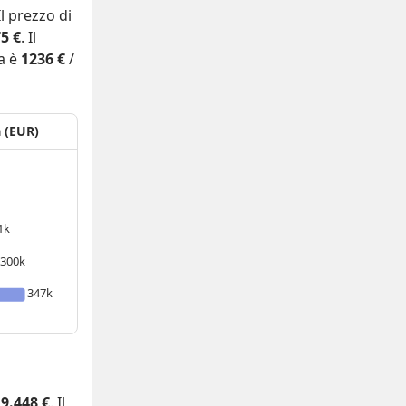
 Il prezzo di
5 €
. Il
a è
1236 €
/
a (EUR)
1k
300k
347k
9.448 €
. Il