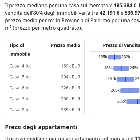
Il prezzo mediano per una casa sul mercato è
185.384 €
.
vendita dell’80% degli immobili varia tra
42.191 €
e
536.97
prezzo medio per m² in Provincia di Palermo per una cas
m² (prezzo per metro quadrato).
Tipo di
Prezzo medio
Prezzo di vendit
immobile
135k
202k
Casa: 4 loc
169k EUR
163k
245k
Casa: 5 loc
204k EUR
181k
27
Casa: 6 loc
226k EUR
200k
Casa: 7 loc
250k EUR
232k
Casa: 8 loc
289k EUR
Prezzi degli appartamenti
Il prezzo mediano per un appartamento sul mercato è
11