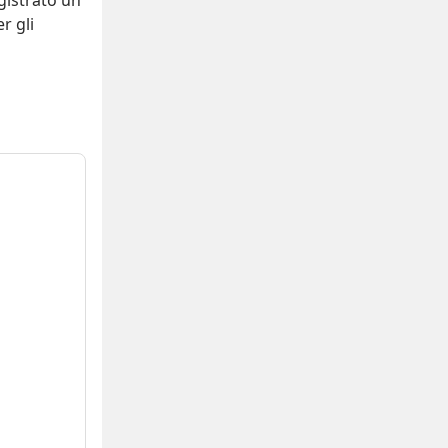
gistrato
un
r gli