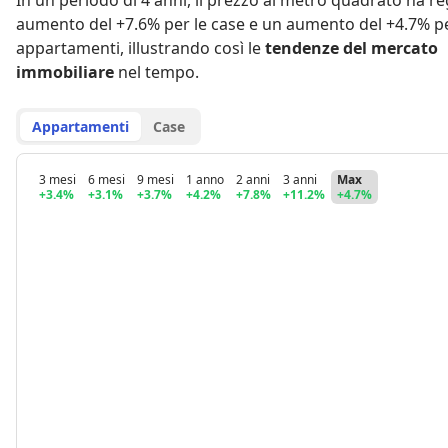
In un periodo di 4 anni
,
il prezzo al metro quadrato ha re
aumento del +7.6% per le case
e
un aumento del +4.7% pe
appartamenti
,
illustrando così le
tendenze del mercato
immobiliare
nel tempo.
Appartamenti
Case
3 mesi
6 mesi
9 mesi
1 anno
2 anni
3 anni
Max
+3.4%
+3.1%
+3.7%
+4.2%
+7.8%
+11.2%
+4.7%