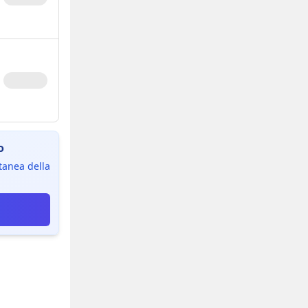
o
ntanea della