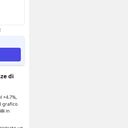
?
ze di
el +4.7%
,
Il grafico
li
in