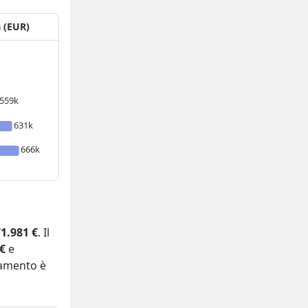
a (EUR)
559k
631k
666k
1.981 €
. Il
 €
e
tamento è