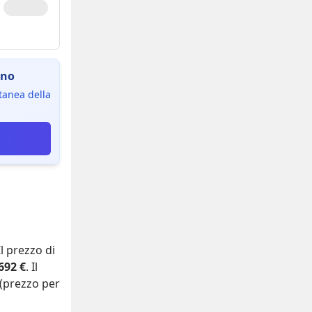
ino
ntanea della
 Il prezzo di
692 €
. Il
(prezzo per