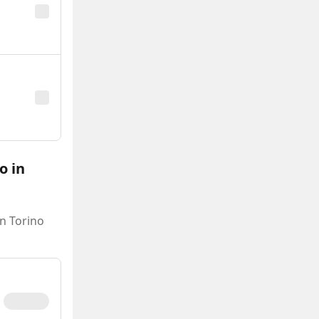
o in
in Torino