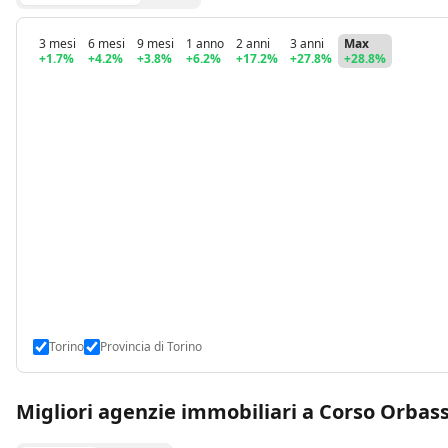
3 mesi
6 mesi
9 mesi
1 anno
2 anni
3 anni
Max
+1.7%
+4.2%
+3.8%
+6.2%
+17.2%
+27.8%
+28.8%
Torino
Provincia di Torino
Migliori agenzie immobiliari a Corso Orbas