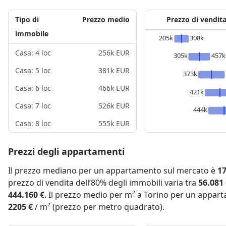
Tipo di
Prezzo medio
Prezzo di vendit
immobile
205k
308k
Casa: 4 loc
256k EUR
305k
457k
Casa: 5 loc
381k EUR
373k
Casa: 6 loc
466k EUR
421k
Casa: 7 loc
526k EUR
444k
Casa: 8 loc
555k EUR
Prezzi degli appartamenti
Il prezzo mediano per un appartamento sul mercato è
17
prezzo di vendita dell’80% degli immobili varia tra
56.081
444.160 €
. Il prezzo medio per m² a Torino per un appar
2205 €
/ m² (prezzo per metro quadrato).