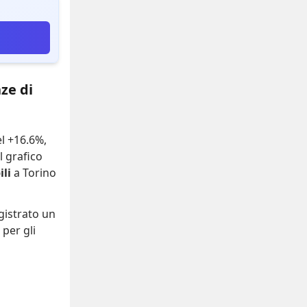
ze di
el +16.6%
,
Il grafico
li
a Torino
gistrato
un
per gli