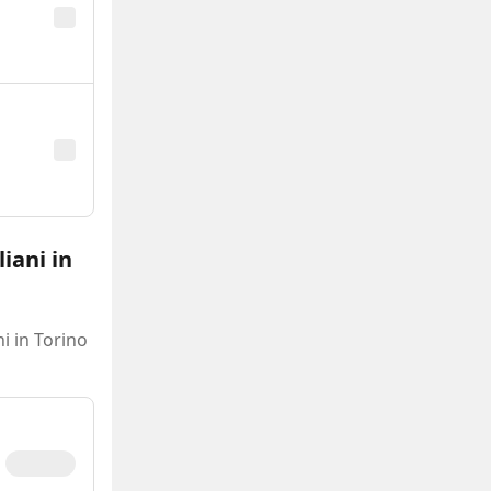
iani in
i in Torino