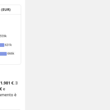
a (EUR)
559k
631k
666k
1.981 €
. Il
 €
e
tamento è