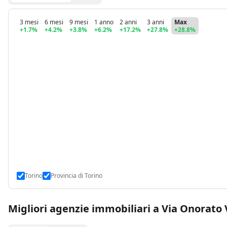
3 mesi
6 mesi
9 mesi
1 anno
2 anni
3 anni
Max
+1.7%
+4.2%
+3.8%
+6.2%
+17.2%
+27.8%
+28.8%
Torino
Provincia di Torino
Migliori agenzie immobiliari a Via Onorato 