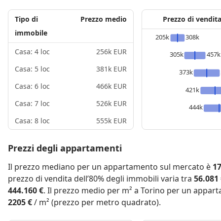
Tipo di
Prezzo medio
Prezzo di vendit
immobile
205k
308k
Casa: 4 loc
256k EUR
305k
457k
Casa: 5 loc
381k EUR
373k
Casa: 6 loc
466k EUR
421k
Casa: 7 loc
526k EUR
444k
Casa: 8 loc
555k EUR
Prezzi degli appartamenti
Il prezzo mediano per un appartamento sul mercato è
17
prezzo di vendita dell’80% degli immobili varia tra
56.081
444.160 €
. Il prezzo medio per m² a Torino per un appar
2205 €
/ m² (prezzo per metro quadrato).