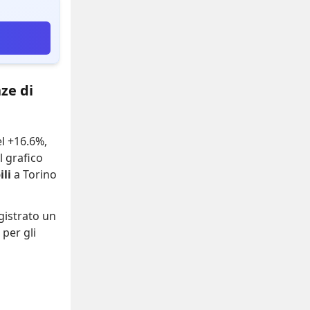
ze di
el +16.6%
,
Il grafico
li
a Torino
gistrato
un
per gli